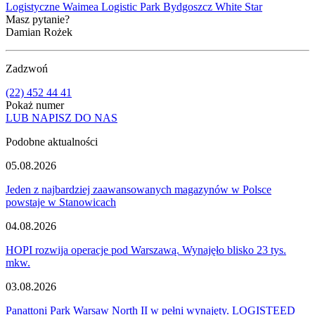
Logistyczne
Waimea Logistic Park Bydgoszcz
White Star
Masz pytanie?
Damian Rożek
Zadzwoń
(22) 452 44 41
Pokaż numer
LUB NAPISZ DO NAS
Podobne aktualności
05.08.2026
Jeden z najbardziej zaawansowanych magazynów w Polsce
powstaje w Stanowicach
04.08.2026
HOPI rozwija operacje pod Warszawą. Wynajęło blisko 23 tys.
mkw.
03.08.2026
Panattoni Park Warsaw North II w pełni wynajęty. LOGISTEED