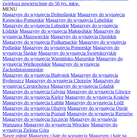
zwiększa powierzchnię do 50 tys. mkw.
MENU
Magazyny do wynajęcia Dolnośląskie
Magazyny do wynajęcia
Kujawsko-Pomorskie
Magazyny do wynajęcia Lubelskie
Magazyny do wynajęcia Lubuskie
Magazyny do wynajęcia
Łódzkie
Magazyny do wynajęcia Małopolskie
Magazyny do
wynajęcia Mazowieckie
Magazyny do wynajęcia Opolskie
Magazyny do wynajęcia Podkarpackie
Magazyny do wynajęcia
Podlaskie
Magazyny do wynajęcia Pomorskie
Magazyny do
wynajęcia Śląskie
Magazyny do wynajęcia Świętokrzyskie
Magazyny do wynajęcia Warmińsko-Mazurskie
Magazyny do
wynajęcia Wielkopolskie
Magazyny do wynajęcia
Zachodniopomorskie
Magazyny do wynajęcia Białystok
Magazyny do wynajęcia
Bydgoszcz
Magazyny do wynajęcia Chorzów
Magazyny do
wynajęcia Częstochowa
Magazyny do wynajęcia Gdańsk
Magazyny do wynajęcia Gdynia
Magazyny do wynajęcia Gliwice
Magazyny do wynajęcia Kielce
Magazyny do wynajęcia Kraków
Magazyny do wynajęcia Lublin
Magazyny do wynajęcia Łódź
Magazyny do wynajęcia Olsztyn
Magazyny do wynajęcia Opole
Magazyny do wynajęcia Poznań
Magazyny do wynajęcia Rzeszów
Magazyny do wynajęcia Szczecin
Magazyny do wynajęcia
Warszawa
Magazyny do wynajęcia Wrocław
Magazyny do
wynajęcia Zielona Góra
Nasze usługi
Magazyny i hale do wynajęcia
Magazyny i hale na