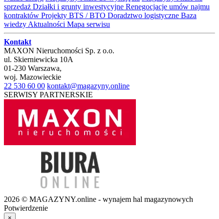
sprzedaż
Działki i grunty inwestycyjne
Renegocjacje umów najmu
kontraktów
Projekty BTS / BTO
Doradztwo logistyczne
Baza
wiedzy
Aktualności
Mapa serwisu
Kontakt
MAXON Nieruchomości Sp. z o.o.
ul.
Skierniewicka 10A
01-230
Warszawa
,
woj.
Mazowieckie
22 530 60 00
kontakt@magazyny.online
SERWISY PARTNERSKIE
2026 © MAGAZYNY.online - wynajem hal magazynowych
Potwierdzenie
×