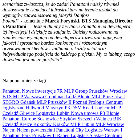
scenariusz zwłaszcza, że do zadań Panattoni należy również
dostosowanie istniejącej infrastruktury na terenie działki do
wymogów zaawanasowanej fabryki Danfoss
Poland”
- komentuje
Marek Foryński, BTS Managing Director
z Panattoni -
„Jestem dumny z wyboru Panattoni na dewelopera
tej inwestycji i dziękuję za zaufanie. Obiekty realizowane na
zamówienie wymagają od deweloperów rozwiązań najlepszej
jakości i sprostania bardzo konkretnym i różnorodnym
oczekiwaniom klientów - zadbania o każdy detal oraz
indywidualnego podejścia do każdego projektu. My to lubimy, czego
dowodem jest nasze portfolio”
.
Najpopularniejsze tagi
Panattoni
Nowe inwestycje
7R
MLP Group
Pruszków
Wrocław
BTS
MLP
Warszawa
Goodman
Łódź
Błonie
MLP Pruszków I
SEGRO
Gdańsk
MLP Pruszków II
Poznań
Prologis
Centrum
logistyczne
Hillwood
Magazyn
P3
DSV Road
Logicor
MLP
Czeladź
Gliwice
Logistyka
Lublin
Nowa umowa
P3 Błonie
Panattoni Europe
Sosnowiec
Stryków
Szczecin
Waimea
BIK
Czeladź
Kielce
Kokotów
Kraków
MLP Lublin
MLP Wrocław
Najem
Najem powierzchni
Panattoni City Logistics Warsaw I
Panattoni Park Pruszków II
Raben Logistics
Ślaskie Centrum