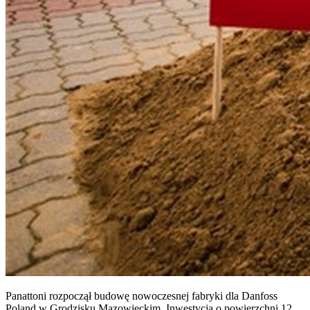
Panattoni rozpoczął budowę nowoczesnej fabryki dla Danfoss
Poland w Grodzisku Mazowieckim. Inwestycja o powierzchni 12