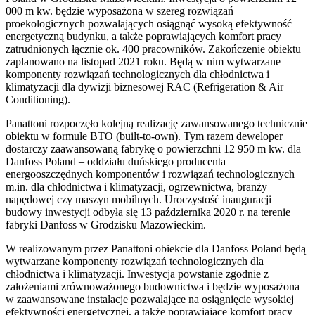
000 m kw. będzie wyposażona w szereg rozwiązań
proekologicznych pozwalających osiągnąć wysoką efektywność
energetyczną budynku, a także poprawiających komfort pracy
zatrudnionych łącznie ok. 400 pracowników. Zakończenie obiektu
zaplanowano na listopad 2021 roku. Będą w nim wytwarzane
komponenty rozwiązań technologicznych dla chłodnictwa i
klimatyzacji dla dywizji biznesowej RAC (Refrigeration & Air
Conditioning).
Panattoni rozpoczęło kolejną realizację zawansowanego technicznie
obiektu w formule BTO (built-to-own). Tym razem deweloper
dostarczy zaawansowaną fabrykę o powierzchni 12 950 m kw. dla
Danfoss Poland – oddziału duńskiego producenta
energooszczędnych komponentów i rozwiązań technologicznych
m.in. dla chłodnictwa i klimatyzacji, ogrzewnictwa, branży
napędowej czy maszyn mobilnych. Uroczystość inauguracji
budowy inwestycji odbyła się 13 października 2020 r. na terenie
fabryki Danfoss w Grodzisku Mazowieckim.
W realizowanym przez Panattoni obiekcie dla Danfoss Poland będą
wytwarzane komponenty rozwiązań technologicznych dla
chłodnictwa i klimatyzacji. Inwestycja powstanie zgodnie z
założeniami zrównoważonego budownictwa i będzie wyposażona
w zaawansowane instalacje pozwalające na osiągnięcie wysokiej
efektywności energetycznej, a także poprawiające komfort pracy