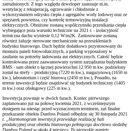
zatrudnionych. Z tego względu deweloper zastosuje m.in.
wentylację z rekuperacją, ogrzewanie i chłodzenie z
wykorzystaniem odzysku ciepła z agregatów wody lodowej oraz ze
sprężarek powietrza, czy kontrolę termowizyjną instalacji
elektrycznych. Obniżone zostaną współczynniki przenikania ciepła
wybiegające poza warunki techniczne na 2021 r. - izolacyjność
termiczna dachu wyniesie 0,12 W/m2K. Zastosowane zostaną
również żaluzje sterowane mechanicznie na przeszkleniach
budynku biurowego. Dach będzie dodatkowo przystosowany do
montażu paneli fotowoltaicznych, a parking wyposażony w
zasilanie na potrzeby ładowania aut elektrycznych. Całość będzie
kontrolowana przez zaawansowany system zarządzania budynkiem
BMS - sam obiekt o łącznej powierzchni 12 950 m kw. podzielony
został na strefy – produkcyjną (7220 m kw.), magazynową (1650 m
kw.), laboratorium i część biurową (2450 m kw.), Ponadto, na
terenie inwestycji będzie znajdować się budynek techniczny (1405
m kw.) oraz obsługowy (225 m kw.).
Inwestycja powstaje w dwóch fazach. Koniec pierwszego
zaplanowano już na połowę kwietnia 2021, z wcześniejszym
dostępem na miesiąc przed wyznaczonym terminem, zaś finalne
przekazanie obiektu Danfoss Poland odbędzie się 30 listopada 2021
r.
„Harmonogram inwestycji przewiduje realizację hali
produkcyjnej oraz obiektu biurowego pełniącego docelowo siedzibę
Danfoss Poland w około 4 miesięcy. To niezwykle napięty