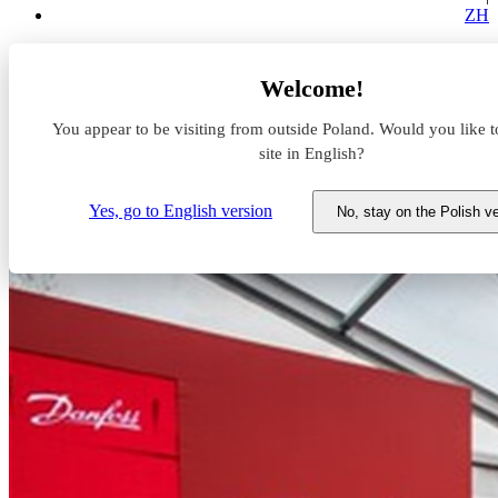
ZH
Aktualności z rynku magazynowego
Welcome!
Panattoni buduje fabrykę dla Danfoss Poland
You appear to be visiting from outside Poland. Would you like t
Panattoni buduje fabrykę dla
site in English?
Danfoss Poland
Yes, go to English version
No, stay on the Polish v
16 października 2020