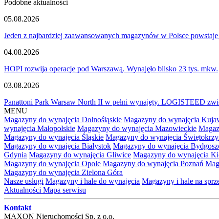
Podobne aktualności
05.08.2026
Jeden z najbardziej zaawansowanych magazynów w Polsce powstaje
04.08.2026
HOPI rozwija operacje pod Warszawą. Wynajęło blisko 23 tys. mkw.
03.08.2026
Panattoni Park Warsaw North II w pełni wynajęty. LOGISTEED zwię
MENU
Magazyny do wynajęcia Dolnośląskie
Magazyny do wynajęcia Kuja
wynajęcia Małopolskie
Magazyny do wynajęcia Mazowieckie
Magaz
Magazyny do wynajęcia Śląskie
Magazyny do wynajęcia Świętokrzy
Magazyny do wynajęcia Białystok
Magazyny do wynajęcia Bydgosz
Gdynia
Magazyny do wynajęcia Gliwice
Magazyny do wynajęcia Ki
Magazyny do wynajęcia Opole
Magazyny do wynajęcia Poznań
Mag
Magazyny do wynajęcia Zielona Góra
Nasze usługi
Magazyny i hale do wynajęcia
Magazyny i hale na spr
Aktualności
Mapa serwisu
Kontakt
MAXON Nieruchomości Sp. z o.o.