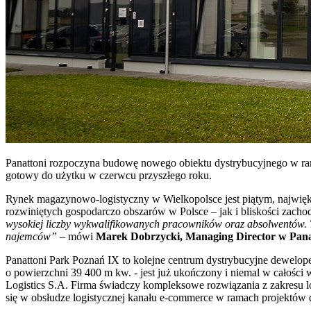
Panattoni rozpoczyna budowę nowego obiektu dystrybucyjnego w ram
gotowy do użytku w czerwcu przyszłego roku.
Rynek magazynowo-logistyczny w Wielkopolsce jest piątym, najwięk
rozwiniętych gospodarczo obszarów w Polsce – jak i bliskości zachod
wysokiej liczby wykwalifikowanych pracowników oraz absolwentów. 
najemców”
– mówi
Marek Dobrzycki, Managing Director w Pana
Panattoni Park Poznań IX to kolejne centrum dystrybucyjne dewelop
o powierzchni 39 400 m kw. - jest już ukończony i niemal w całości
Logistics S.A. Firma świadczy kompleksowe rozwiązania z zakresu l
się w obsłudze logistycznej kanału e-commerce w ramach projektów d