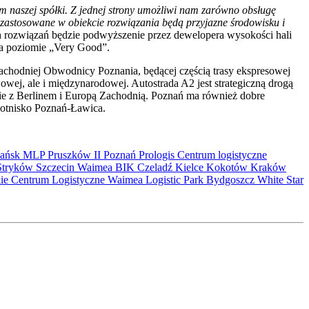
 naszej spółki. Z jednej strony umożliwi nam zarówno obsługę
e zastosowane w obiekcie rozwiązania będą przyjazne środowisku i
rozwiązań będzie podwyższenie przez dewelopera wysokości hali
na poziomie „Very Good”.
chodniej Obwodnicy Poznania, będącej częścią trasy ekspresowej
jowej, ale i międzynarodowej. Autostrada A2 jest strategiczną drogą
ie z Berlinem i Europą Zachodnią. Poznań ma również dobre
lotnisko Poznań-Ławica.
ańsk
MLP Pruszków II
Poznań
Prologis
Centrum logistyczne
Stryków
Szczecin
Waimea
BIK
Czeladź
Kielce
Kokotów
Kraków
kie Centrum Logistyczne
Waimea Logistic Park Bydgoszcz
White Star