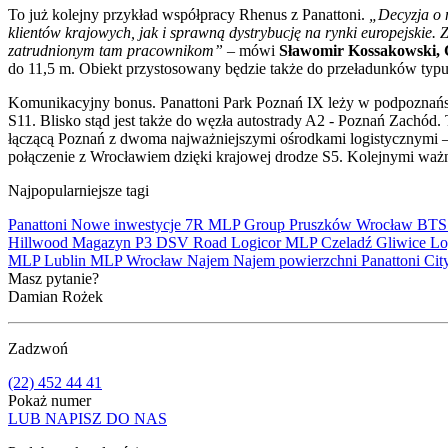
To już kolejny przykład współpracy Rhenus z Panattoni.
„Decyzja o 
klientów krajowych, jak i sprawną dystrybucję na rynki europejskie.
zatrudnionym tam pracownikom”
– mówi
Sławomir Kossakowski, 
do 11,5 m. Obiekt przystosowany będzie także do przeładunków typ
Komunikacyjny bonus. Panattoni Park Poznań IX leży w podpoznańsk
S11. Blisko stąd jest także do węzła autostrady A2 - Poznań Zachód. T
łączącą Poznań z dwoma najważniejszymi ośrodkami logistycznymi –
połączenie z Wrocławiem dzięki krajowej drodze S5. Kolejnymi waż
Najpopularniejsze tagi
Panattoni
Nowe inwestycje
7R
MLP Group
Pruszków
Wrocław
BT
Hillwood
Magazyn
P3
DSV Road
Logicor
MLP Czeladź
Gliwice
Lo
MLP Lublin
MLP Wrocław
Najem
Najem powierzchni
Panattoni Cit
Masz pytanie?
Damian Rożek
Zadzwoń
(22) 452 44 41
Pokaż numer
LUB NAPISZ DO NAS