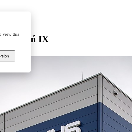
o view this
k Poznań IX
ersion