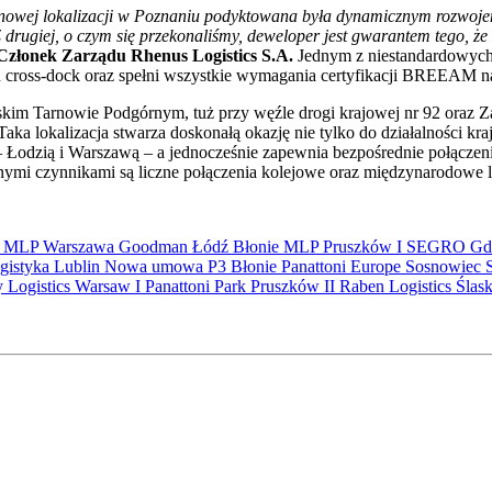
nowej lokalizacji w Poznaniu podyktowana była dynamicznym rozwojem
 Z drugiej, o czym się przekonaliśmy, deweloper jest gwarantem tego, ż
Członek Zarządu Rhenus Logistics S.A.
Jednym z niestandardowych 
u cross-dock oraz spełni wszystkie wymagania certyfikacji BREEAM 
im Tarnowie Podgórnym, tuż przy węźle drogi krajowej nr 92 oraz Za
aka lokalizacja stwarza doskonałą okazję nie tylko do działalności kra
 Łodzią i Warszawą – a jednocześnie zapewnia bezpośrednie połączen
nymi czynnikami są liczne połączenia kolejowe oraz międzynarodowe 
S
MLP
Warszawa
Goodman
Łódź
Błonie
MLP Pruszków I
SEGRO
Gd
gistyka
Lublin
Nowa umowa
P3 Błonie
Panattoni Europe
Sosnowiec
y Logistics Warsaw I
Panattoni Park Pruszków II
Raben Logistics
Ślas