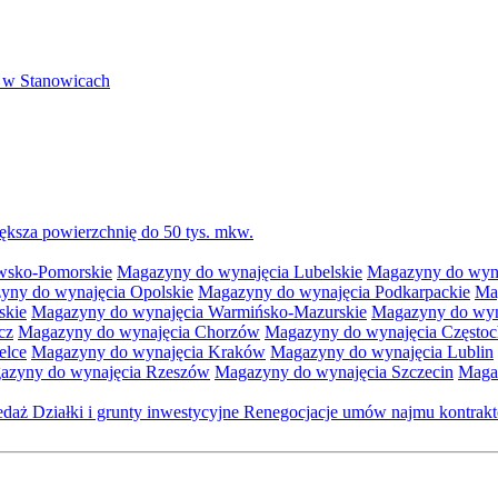
 w Stanowicach
ksza powierzchnię do 50 tys. mkw.
wsko-Pomorskie
Magazyny do wynajęcia Lubelskie
Magazyny do wyna
yny do wynajęcia Opolskie
Magazyny do wynajęcia Podkarpackie
Ma
skie
Magazyny do wynajęcia Warmińsko-Mazurskie
Magazyny do wyna
cz
Magazyny do wynajęcia Chorzów
Magazyny do wynajęcia Często
elce
Magazyny do wynajęcia Kraków
Magazyny do wynajęcia Lublin
azyny do wynajęcia Rzeszów
Magazyny do wynajęcia Szczecin
Maga
zedaż
Działki i grunty inwestycyjne
Renegocjacje umów najmu kontra