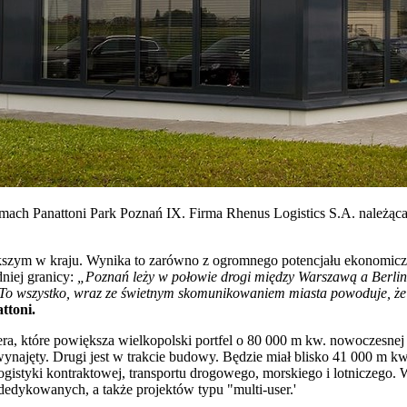
ach Panattoni Park Poznań IX. Firma Rhenus Logistics S.A. należąc
szym w kraju. Wynika to zarówno z ogromnego potencjału ekonomiczn
niej granicy:
„Poznań leży w połowie drogi między Warszawą a Berlin
To wszystko, wraz ze świetnym skomunikowaniem miasta powoduje, że
ttoni.
era, które powiększa wielkopolski portfel o 80 000 m kw. nowoczesne
 wynajęty. Drugi jest w trakcie budowy. Będzie miał blisko 41 000 m 
ogistyki kontraktowej, transportu drogowego, morskiego i lotniczego
edykowanych, a także projektów typu "multi-user.'