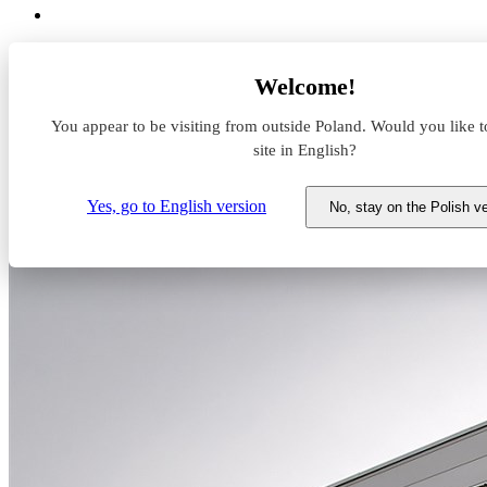
Aktualności z rynku magazynowego
Welcome!
Nowy najemca w Panattoni Park Poznań IX
You appear to be visiting from outside Poland. Would you like t
Nowy najemca w Panattoni Par
site in English?
26 sierpnia 2020
Yes, go to English version
No, stay on the Polish v