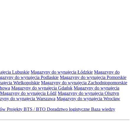
jęcia Lubuskie
Magazyny do wynajęcia Łódzkie
Magazyny do
gazyny do wynajęcia Podlaskie
Magazyny do wynajęcia Pomorskie
jęcia Wielkopolskie
Magazyny do wynajęcia Zachodniopomorskie
chowa
Magazyny do wynajęcia Gdańsk
Magazyny do wynajęcia
Magazyny do wynajęcia Łódź
Magazyny do wynajęcia Olsztyn
zyny do wynajęcia Warszawa
Magazyny do wynajęcia Wrocław
któw
Projekty BTS / BTO
Doradztwo logistyczne
Baza wiedzy