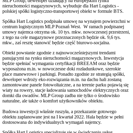
MLP Group, deweloper działający na europejskim rynku
nieruchomości magazynowych, wybuduje dla Hart Logistics -
polskiej spółki logistyczno-transportowej obiekt w formule BTS.
Spółka Hart Logistics podpisała umowę na wynajem powierzchni w
centrum logistycznym MLP Poznań West. W ramach podpisanej
umowy najemca otrzyma ok. 10 tys. mkw. nowoczesnej przestrzeni,
z tego na cele magazynowe przeznaczonych będzie ok. 9,6 tys.
mkw., zaś resztę stanowić będzie część biurowo-socjalna.
Obiekt powstanie zgodnie z najnowocześniejszymi trendami
panującymi na rynku nieruchomości magazynowych. Inwestycja
będzie spełniać wymagania certyfikacji BREEAM oraz będzie
wyposażona m.in. w nowoczesne doki rozładunkowe, szerokie
place manewrowe i parkingi. Ponadto zgodnie ze strategią spółki,
deweloper wdroży eko-rozwiązania m.in. na dachu hali zostaną
zamontowane panele fotowoltaiczne, a na terenie parku pojawią się
wiaty na rowery, stacje ładowania samochodów elektrycznych oraz
domki dla owadów. MLP Group zadba nie tylko o środowisko
naturalne, ale także o komfort użytkowników obiektu.
Budowa inwestycji właśnie ruszyła, a przekazanie gotowego
obiektu zaplanowane jest na I kwartał 2022. Hala będzie w pełni
dostosowana do indywidualnych wymagań najemcy.
Spółka Hart Logistics specjalizuje się w świadczeniu usług