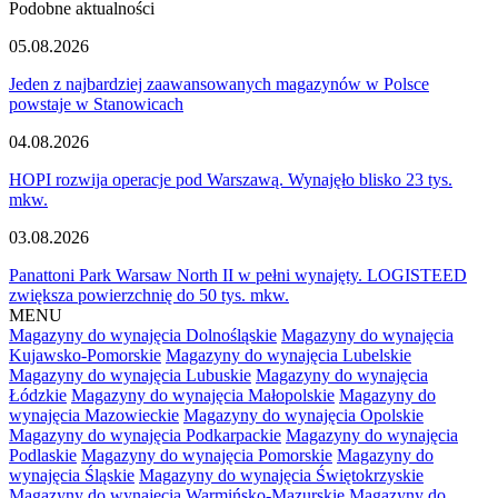
Podobne aktualności
05.08.2026
Jeden z najbardziej zaawansowanych magazynów w Polsce
powstaje w Stanowicach
04.08.2026
HOPI rozwija operacje pod Warszawą. Wynajęło blisko 23 tys.
mkw.
03.08.2026
Panattoni Park Warsaw North II w pełni wynajęty. LOGISTEED
zwiększa powierzchnię do 50 tys. mkw.
MENU
Magazyny do wynajęcia Dolnośląskie
Magazyny do wynajęcia
Kujawsko-Pomorskie
Magazyny do wynajęcia Lubelskie
Magazyny do wynajęcia Lubuskie
Magazyny do wynajęcia
Łódzkie
Magazyny do wynajęcia Małopolskie
Magazyny do
wynajęcia Mazowieckie
Magazyny do wynajęcia Opolskie
Magazyny do wynajęcia Podkarpackie
Magazyny do wynajęcia
Podlaskie
Magazyny do wynajęcia Pomorskie
Magazyny do
wynajęcia Śląskie
Magazyny do wynajęcia Świętokrzyskie
Magazyny do wynajęcia Warmińsko-Mazurskie
Magazyny do