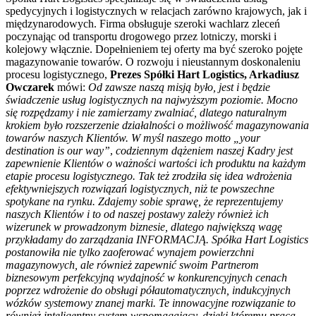
spedycyjnych i logistycznych w relacjach zarówno krajowych, jak i
międzynarodowych. Firma obsługuje szeroki wachlarz zleceń
poczynając od transportu drogowego przez lotniczy, morski i
kolejowy włącznie. Dopełnieniem tej oferty ma być szeroko pojęte
magazynowanie towarów. O rozwoju i nieustannym doskonaleniu
procesu logistycznego,
Prezes Spółki Hart Logistics, Arkadiusz
Owczarek
mówi:
Od zawsze naszą misją było, jest i będzie
świadczenie usług logistycznych na najwyższym poziomie. Mocno
się rozpędzamy i nie zamierzamy zwalniać, dlatego naturalnym
krokiem było rozszerzenie działalności o możliwość magazynowania
towarów naszych Klientów. W myśl naszego motto „your
destination is our way”
,
codziennym dążeniem naszej Kadry jest
zapewnienie Klientów o ważności wartości ich produktu na każdym
etapie procesu logistycznego. Tak też zrodziła się idea wdrożenia
efektywniejszych rozwiązań logistycznych, niż te powszechne
spotykane na rynku. Zdajemy sobie sprawę, że reprezentujemy
naszych Klientów i to od naszej postawy zależy również ich
wizerunek w prowadzonym biznesie, dlatego największą wagę
przykładamy do zarządzania INFORMACJĄ. Spółka Hart Logistics
postanowiła nie tylko zaoferować wynajem powierzchni
magazynowych, ale również zapewnić swoim Partnerom
biznesowym perfekcyjną wydajność w konkurencyjnych cenach
poprzez wdrożenie do obsługi półautomatycznych, indukcyjnych
wózków systemowy znanej marki. Te innowacyjne rozwiązanie to
również inteligentny system wspomagający, dzięki któremu praca