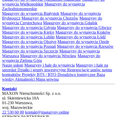
wynajęcia Wielkopolskie
Magazyny do wynajęcia
Zachodniopomorskie
Magazyny do wynajęcia Białystok
Magazyny do wynajęcia
Bydgoszcz
Magazyny do wynajęcia Chorzów
Magazyny do
wynajęcia Częstochowa
Magazyny do wynajęcia Gdańsk
Magazyny do wynajęcia Gdynia
Magazyny do wynajęcia Gliwice
Magazyny do wynajęcia Kielce
Magazyny do wynajęcia Kraków
Magazyny do wynajęcia Lublin
Magazyny do wynajęcia Łódź
Magazyny do wynajęcia Olsztyn
Magazyny do wynajęcia Opole
Magazyny do wynajęcia Poznań
Magazyny do wynajęcia Rzeszów
Magazyny do wynajęcia Szczecin
Magazyny do wynajęcia
Warszawa
Magazyny do wynajęcia Wrocław
Magazyny do
wynajęcia Zielona Góra
Nasze usługi
Magazyny i hale do wynajęcia
Magazyny i hale na
sprzedaż
Działki i grunty inwestycyjne
Renegocjacje umów najmu
kontraktów
Projekty BTS / BTO
Doradztwo logistyczne
Baza
wiedzy
Aktualności
Mapa serwisu
Kontakt
MAXON Nieruchomości Sp. z o.o.
ul.
Skierniewicka 10A
01-230
Warszawa
,
woj.
Mazowieckie
22 530 60 00
kontakt@magazyny.online
SERWISY PARTNERSKIE