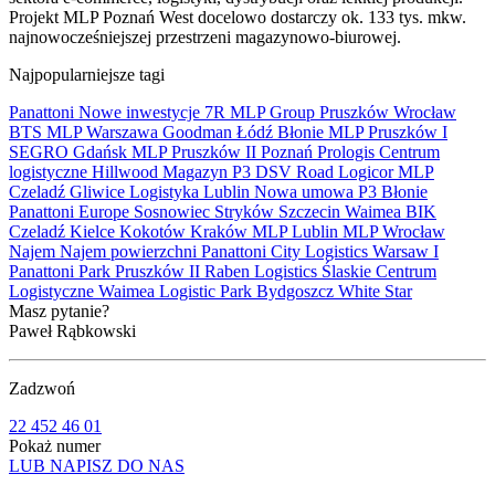
Projekt MLP Poznań West docelowo dostarczy ok. 133 tys. mkw.
najnowocześniejszej przestrzeni magazynowo-biurowej.
Najpopularniejsze tagi
Panattoni
Nowe inwestycje
7R
MLP Group
Pruszków
Wrocław
BTS
MLP
Warszawa
Goodman
Łódź
Błonie
MLP Pruszków I
SEGRO
Gdańsk
MLP Pruszków II
Poznań
Prologis
Centrum
logistyczne
Hillwood
Magazyn
P3
DSV Road
Logicor
MLP
Czeladź
Gliwice
Logistyka
Lublin
Nowa umowa
P3 Błonie
Panattoni Europe
Sosnowiec
Stryków
Szczecin
Waimea
BIK
Czeladź
Kielce
Kokotów
Kraków
MLP Lublin
MLP Wrocław
Najem
Najem powierzchni
Panattoni City Logistics Warsaw I
Panattoni Park Pruszków II
Raben Logistics
Ślaskie Centrum
Logistyczne
Waimea Logistic Park Bydgoszcz
White Star
Masz pytanie?
Paweł Rąbkowski
Zadzwoń
22 452 46 01
Pokaż numer
LUB NAPISZ DO NAS