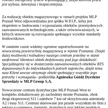
jest szybsza, łatwiejsza i bezpieczniejsza.
Za realizację obiektu magazynowego w ramach projektu MLP
Poznań West odpowiedzialna jest spółka W.P.I.P., która jest
ekspertem w budowaniu i wyposażaniu obiektów przemysłowych
zaawansowanych technologicznie, a także zrównoważonych, w
których stosowane są rozwiązania spełniające wysokie standardy
środowiskowe.
W ostatnim czasie widzimy ogromne zapotrzebowanie na
nowoczesną powierzchnię magazynową w rejonie Poznania. Dzięki
dużej możliwości rozbudowy naszego centrum jesteśmy w stanie
zaoferować klientowi obiekt dedykowany pod jego działalność.
Specjalizujemy się w dostarczaniu zaawansowanych obiektów BTS
dopasowanych do indywidualnych potrzeb najemców, dzięki temu
nasz Klient zawsze otrzymuje obiekt spełniający wszystkie jego
potrzeby i wymagania
– podkreśliła
Agnieszka Góźdź Dyrektor
Sprzedaży w MLP Group S.A.
Nowoczesne centrum dystrybucyjne MLP Poznań West to
kompleks zlokalizowany po zachodniej stronie Poznania, obok
drogi ekspresowej S11 i zaledwie 7 km od skrzyżowania autostrady
A2 i trasy S11. Centrum skierowane jest przede wszystkim do firm z
sektora e-commerce, logistyki, dystrybucji oraz lekkiej produkcji.