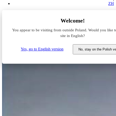
ZH
Aktualności z rynku magazynowego
Welcome!
MLP Poznań West rośnie w oczach
You appear to be visiting from outside Poland. Would you like t
MLP Poznań West rośnie w
site in English?
oczach
Yes, go to English version
No, stay on the Polish v
27 lipca 2021