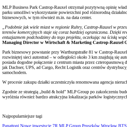
MLP Business Park Castrop-Rauxel otrzymał pozytywną opinię wład
parku umożliwi wykorzystanie powierzchni pod różnorodną działalnoś
biznesowych, w tym również m.in. na data center.
„Podobnie jak wiele miast w regionie Ruhry, Castrop-Rauxel w przes
terenów komercyjnych staje się coraz bardziej ograniczona. Dzięki r
entuzjazmem podchodzimy do tego projektu, oczekując na ścisłą wsp
Managing Director w Wirtschaft & Marketing Castrop-Rauxel
Park biznesowy powstanie przy Wartburgstraße 81 w Castrop-Rauxel. 
rozwiniętej sieci autostrad – w odległości około 3 km znajdują się 
posiada dogodne połączenie z centrum miasta przez czteropasmową d
jak Dachser, UPS, ad Cargo, Recht Logistik oraz centrów dystrybucy
samochodem.
W procesie zakupu działki uczestniczyła renomowana agencja nieru
Zgodnie ze strategią „build & hold” MLP Group po zakończeniu budo
wyróżnia również bardzo atrakcyjna lokalizacja parków logistycznych
Najpopularniejsze tagi
Panattoni
Nowe inwestycje
7R
MLP Group
Pruszków
Wrocław
BT