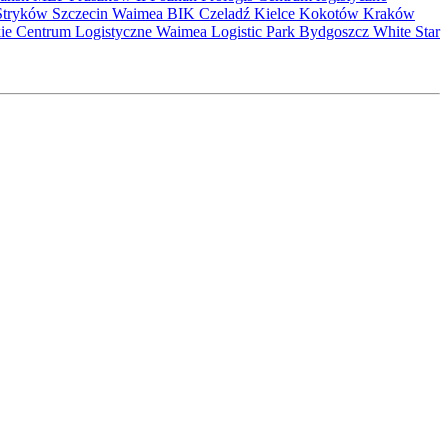
Stryków
Szczecin
Waimea
BIK
Czeladź
Kielce
Kokotów
Kraków
kie Centrum Logistyczne
Waimea Logistic Park Bydgoszcz
White Star