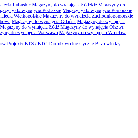
jęcia Lubuskie
Magazyny do wynajęcia Łódzkie
Magazyny do
gazyny do wynajęcia Podlaskie
Magazyny do wynajęcia Pomorskie
jęcia Wielkopolskie
Magazyny do wynajęcia Zachodniopomorskie
chowa
Magazyny do wynajęcia Gdańsk
Magazyny do wynajęcia
Magazyny do wynajęcia Łódź
Magazyny do wynajęcia Olsztyn
zyny do wynajęcia Warszawa
Magazyny do wynajęcia Wrocław
któw
Projekty BTS / BTO
Doradztwo logistyczne
Baza wiedzy