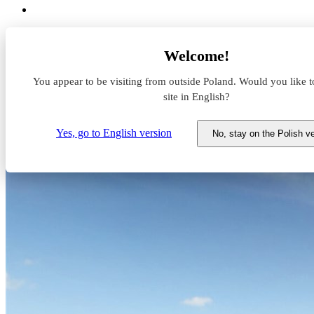
Aktualności z rynku magazynowego
Welcome!
MLP Group inwestuje w nowoczesny park biznesowy w Zagłę
You appear to be visiting from outside Poland. Would you like t
MLP Group inwestuje w nowocz
site in English?
12 grudnia 2024
Yes, go to English version
No, stay on the Polish v