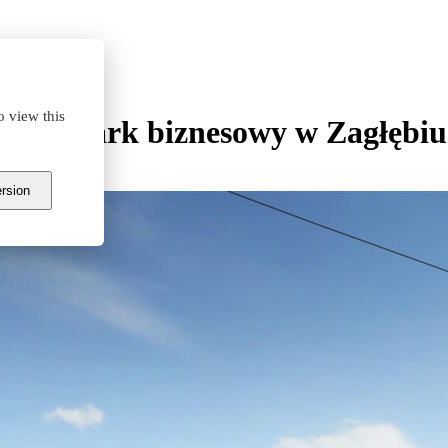
biu Ruhr
o view this
esny park biznesowy w Zagłębi
ersion