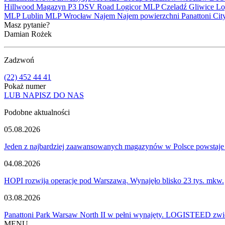
Hillwood
Magazyn
P3
DSV Road
Logicor
MLP Czeladź
Gliwice
Lo
MLP Lublin
MLP Wrocław
Najem
Najem powierzchni
Panattoni Cit
Masz pytanie?
Damian Rożek
Zadzwoń
(22) 452 44 41
Pokaż numer
LUB NAPISZ DO NAS
Podobne aktualności
05.08.2026
Jeden z najbardziej zaawansowanych magazynów w Polsce powstaje
04.08.2026
HOPI rozwija operacje pod Warszawą. Wynajęło blisko 23 tys. mkw.
03.08.2026
Panattoni Park Warsaw North II w pełni wynajęty. LOGISTEED zwię
MENU