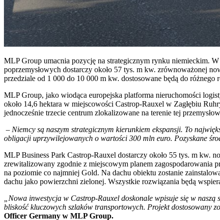
MLP Group umacnia pozycję na strategicznym rynku niemieckim. W mi
poprzemysłowych dostarczy około 57 tys. m kw. zrównoważonej now
przedziale od 1 000 do 10 000 m kw. dostosowane będą do różnego rod
MLP Group, jako wiodąca europejska platforma nieruchomości logist
około 14,6 hektara w miejscowości Castrop-Rauxel w Zagłębiu Ruhr
jednocześnie trzecie centrum zlokalizowane na terenie tej przemys
– Niemcy są naszym strategicznym kierunkiem ekspansji. To najwięks
obligacji uprzywilejowanych o wartości 300 mln euro. Pozyskane śro
MLP Business Park Castrop-Rauxel dostarczy około 55 tys. m kw. no
zrewitalizowany zgodnie z miejscowym planem zagospodarowania pr
na poziomie co najmniej Gold. Na dachu obiektu zostanie zainstalo
dachu jako powierzchni zielonej. Wszystkie rozwiązania będą wspie
„Nowa inwestycja w Castrop-Rauxel doskonale wpisuje się w naszą str
bliskość kluczowych szlaków transportowych. Projekt dostosowany zo
Officer Germany w MLP Group.