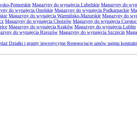
wsko-Pomorskie
Magazyny do wynajęcia Lubelskie
Magazyny do wyna
yny do wynajęcia Opolskie
Magazyny do wynajęcia Podkarpackie
Ma
skie
Magazyny do wynajęcia Warmińsko-Mazurskie
Magazyny do wyna
cz
Magazyny do wynajęcia Chorzów
Magazyny do wynajęcia Często
elce
Magazyny do wynajęcia Kraków
Magazyny do wynajęcia Lublin
azyny do wynajęcia Rzeszów
Magazyny do wynajęcia Szczecin
Maga
zedaż
Działki i grunty inwestycyjne
Renegocjacje umów najmu kontra