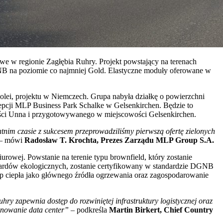
e w regionie Zagłębia Ruhry. Projekt powstający na terenach
NB na poziomie co najmniej Gold. Elastyczne moduły oferowane w
olei, projektu w Niemczech. Grupa nabyła działkę o powierzchni
pcji MLP Business Park Schalke w Gelsenkirchen. Będzie to
wości Unna i przygotowywanego w miejscowości Gelsenkirchen.
tnim czasie z sukcesem przeprowadziliśmy pierwszą ofertę zielonych
 –
mówi
Radosław T. Krochta, Prezes Zarządu MLP Group S.A.
owej. Powstanie na terenie typu brownfield, który zostanie
ardów ekologicznych, zostanie certyfikowany w standardzie DGNB
mp ciepła jako głównego źródła ogrzewania oraz zagospodarowanie
ry zapewnia dostęp do rozwiniętej infrastruktury logistycznej oraz
onowanie data center”
– podkreśla
Martin Birkert, Chief Country