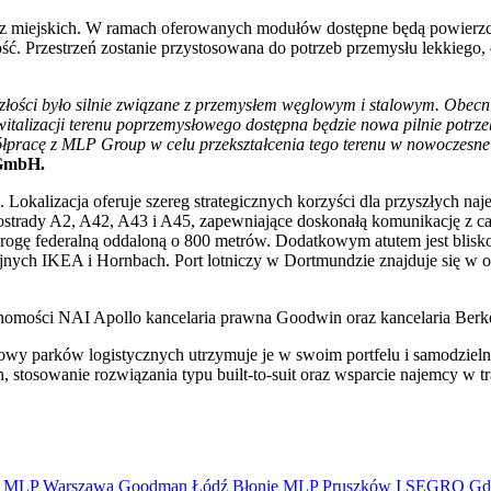
z miejskich. W ramach oferowanych modułów dostępne będą powierzch
ć. Przestrzeń zostanie przystosowana do potrzeb przemysłu lekkiego, 
złości było silnie związane z przemysłem węglowym i stalowym. Obecni
ewitalizacji terenu poprzemysłowego dostępna będzie nowa pilnie potrz
ółpracę z MLP Group w celu przekształcenia tego terenu w nowoczesne
 GmbH.
Lokalizacja oferuje szereg strategicznych korzyści dla przyszłych na
autostrady A2, A42, A43 i A45, zapewniające doskonałą komunikację z c
rogę federalną oddaloną o 800 metrów. Dodatkowym atutem jest blisk
jnych IKEA i Hornbach. Port lotniczy w Dortmundzie znajduje się w od
chomości NAI Apollo kancelaria prawna Goodwin oraz kancelaria Berk
wy parków logistycznych utrzymuje je w swoim portfelu i samodzielni
, stosowanie rozwiązania typu built-to-suit oraz wsparcie najemcy w 
S
MLP
Warszawa
Goodman
Łódź
Błonie
MLP Pruszków I
SEGRO
Gd