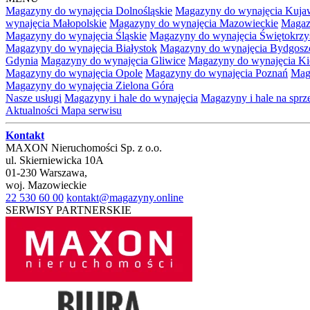
Magazyny do wynajęcia Dolnośląskie
Magazyny do wynajęcia Kuja
wynajęcia Małopolskie
Magazyny do wynajęcia Mazowieckie
Magaz
Magazyny do wynajęcia Śląskie
Magazyny do wynajęcia Świętokrzy
Magazyny do wynajęcia Białystok
Magazyny do wynajęcia Bydgosz
Gdynia
Magazyny do wynajęcia Gliwice
Magazyny do wynajęcia Ki
Magazyny do wynajęcia Opole
Magazyny do wynajęcia Poznań
Mag
Magazyny do wynajęcia Zielona Góra
Nasze usługi
Magazyny i hale do wynajęcia
Magazyny i hale na spr
Aktualności
Mapa serwisu
Kontakt
MAXON Nieruchomości Sp. z o.o.
ul.
Skierniewicka 10A
01-230
Warszawa
,
woj.
Mazowieckie
22 530 60 00
kontakt@magazyny.online
SERWISY PARTNERSKIE