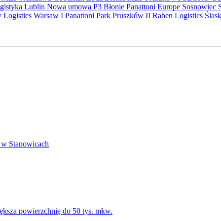
gistyka
Lublin
Nowa umowa
P3 Błonie
Panattoni Europe
Sosnowiec
y Logistics Warsaw I
Panattoni Park Pruszków II
Raben Logistics
Ślas
 w Stanowicach
ksza powierzchnię do 50 tys. mkw.