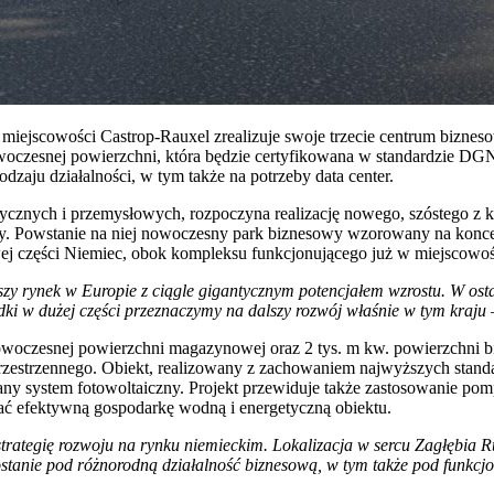
ejscowości Castrop-Rauxel zrealizuje swoje trzecie centrum biznesow
oczesnej powierzchni, która będzie certyfikowana w standardzie DG
zaju działalności, w tym także na potrzeby data center.
ycznych i przemysłowych, rozpoczyna realizację nowego, szóstego z k
y. Powstanie na niej nowoczesny park biznesowy wzorowany na konce
łowej części Niemiec, obok kompleksu funkcjonującego już w miejsco
zy rynek w Europie z ciągle gigantycznym potencjałem wzrostu. W osta
dki w dużej części przeznaczymy na dalszy rozwój właśnie w tym kraju
woczesnej powierzchni magazynowej oraz 2 tys. m kw. powierzchni biur
zestrzennego. Obiekt, realizowany z zachowaniem najwyższych stand
wany system fotowoltaiczny. Projekt przewiduje także zastosowanie po
rać efektywną gospodarkę wodną i energetyczną obiektu.
ategię rozwoju na rynku niemieckim. Lokalizacja w sercu Zagłębia Ruh
stanie pod różnorodną działalność biznesową, w tym także pod funkcj