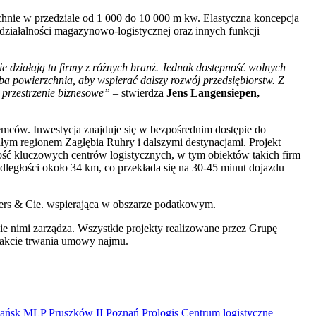
nie w przedziale od 1 000 do 10 000 m kw. Elastyczna koncepcja
działalności magazynowo-logistycznej oraz innych funkcji
e działają tu firmy z różnych branż. Jednak dostępność wolnych
eba powierzchnia, aby wspierać dalszy rozwój przedsiębiorstw. Z
 przestrzenie biznesowe”
– stwierdza
Jens Langensiepen,
jemców. Inwestycja znajduje się w bezpośrednim dostępie do
ałym regionem Zagłębia Ruhry i dalszymi destynacjami. Projekt
ość kluczowych centrów logistycznych, w tym obiektów takich firm
ległości około 34 km, co przekłada się na 30-45 minut dojazdu
ers & Cie. wspierająca w obszarze podatkowym.
e nimi zarządza. Wszystkie projekty realizowane przez Grupę
trakcie trwania umowy najmu.
ańsk
MLP Pruszków II
Poznań
Prologis
Centrum logistyczne