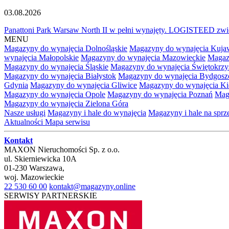
03.08.2026
Panattoni Park Warsaw North II w pełni wynajęty. LOGISTEED zwię
MENU
Magazyny do wynajęcia Dolnośląskie
Magazyny do wynajęcia Kuja
wynajęcia Małopolskie
Magazyny do wynajęcia Mazowieckie
Magaz
Magazyny do wynajęcia Śląskie
Magazyny do wynajęcia Świętokrzy
Magazyny do wynajęcia Białystok
Magazyny do wynajęcia Bydgosz
Gdynia
Magazyny do wynajęcia Gliwice
Magazyny do wynajęcia Ki
Magazyny do wynajęcia Opole
Magazyny do wynajęcia Poznań
Mag
Magazyny do wynajęcia Zielona Góra
Nasze usługi
Magazyny i hale do wynajęcia
Magazyny i hale na spr
Aktualności
Mapa serwisu
Kontakt
MAXON Nieruchomości Sp. z o.o.
ul.
Skierniewicka 10A
01-230
Warszawa
,
woj.
Mazowieckie
22 530 60 00
kontakt@magazyny.online
SERWISY PARTNERSKIE