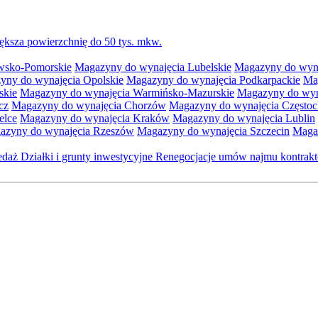
ksza powierzchnię do 50 tys. mkw.
wsko-Pomorskie
Magazyny do wynajęcia Lubelskie
Magazyny do wyna
yny do wynajęcia Opolskie
Magazyny do wynajęcia Podkarpackie
Ma
skie
Magazyny do wynajęcia Warmińsko-Mazurskie
Magazyny do wyna
cz
Magazyny do wynajęcia Chorzów
Magazyny do wynajęcia Często
elce
Magazyny do wynajęcia Kraków
Magazyny do wynajęcia Lublin
azyny do wynajęcia Rzeszów
Magazyny do wynajęcia Szczecin
Maga
zedaż
Działki i grunty inwestycyjne
Renegocjacje umów najmu kontra