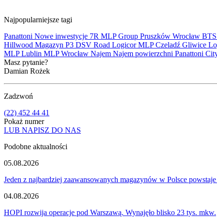
Najpopularniejsze tagi
Panattoni
Nowe inwestycje
7R
MLP Group
Pruszków
Wrocław
BT
Hillwood
Magazyn
P3
DSV Road
Logicor
MLP Czeladź
Gliwice
Lo
MLP Lublin
MLP Wrocław
Najem
Najem powierzchni
Panattoni Cit
Masz pytanie?
Damian Rożek
Zadzwoń
(22) 452 44 41
Pokaż numer
LUB NAPISZ DO NAS
Podobne aktualności
05.08.2026
Jeden z najbardziej zaawansowanych magazynów w Polsce powstaje
04.08.2026
HOPI rozwija operacje pod Warszawą. Wynajęło blisko 23 tys. mkw.