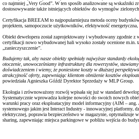
co najmniej „Very Good”. W ten sposób analizowane są wskaźniki 
dostosowywanie także istniejących obiektów do wymogów zielonych c
Certyfikacja BREEAM to najpopularniejsza metoda oceny budynków, po
projektem, samopoczucie użytkowników, efektywność energetyczna, d
Obiekt dewelopera został zaprojektowany i wybudowany zgodnie 
certyfikacji nowo wybudowanej hali wysoko zostały ocenione m.in. t
„zanieczyszczenie”.
Budujemy tak, aby nasze obiekty spełniały najwyższe standardy ekolo
otoczenie, unowocześniamy infrastrukturę dla rowerzystów, stawiam
doświadczeniem i wiemy, że poniesione koszty w dłuższej perspekty
atrakcyjność oferty, zapewniając klientom obniżenie kosztów eksploa
powiedziała Agnieszka Góźdź Dyrektor Sprzedaży w MLP Group.
Ekologia i zrównoważony rozwój wpisała się już w standard dewelop
Systematycznie wprowadza kolejne nowości do swoich nowych obiektó
warunki pracy oraz eksploatacyjny model informacyjny (AIM – ang. 
systemowego jakim jest Interact Industry - innowacyjnej platformy, d
elektrycznej, poprawia bezpieczeństwo w magazynie, optymalizuje wy
sharing, zapewniając miejsca parkingowe w pobliżu wejścia do bud