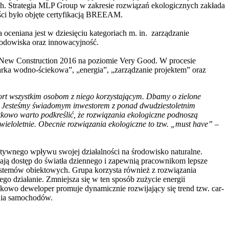
. Strategia MLP Group w zakresie rozwiązań ekologicznych zakłada
ści było objęte certyfikacją BREEAM.
ceniana jest w dziesięciu kategoriach m. in. zarządzanie
środowiska oraz innowacyjność.
ew Construction 2016 na poziomie Very Good. W procesie
arka wodno-ściekowa”, „energia”, „zarządzanie projektem” oraz
mfort wszystkim osobom z niego korzystającym. Dbamy o zielone
ng. Jesteśmy świadomym inwestorem z ponad dwudziestoletnim
kowo warto podkreślić, że rozwiązania ekologiczne podnoszą
wieloletnie. Obecnie rozwiązania ekologiczne to tzw. „must have”
–
tywnego wpływu swojej działalności na środowisko naturalne.
ają dostęp do światła dziennego i zapewnią pracownikom lepsze
systemów obiektowych. Grupa korzysta również z rozwiązania
ego działanie. Zmniejsza się w ten sposób zużycie energii
kowo deweloper promuje dynamicznie rozwijający się trend tzw. car-
ania samochodów.