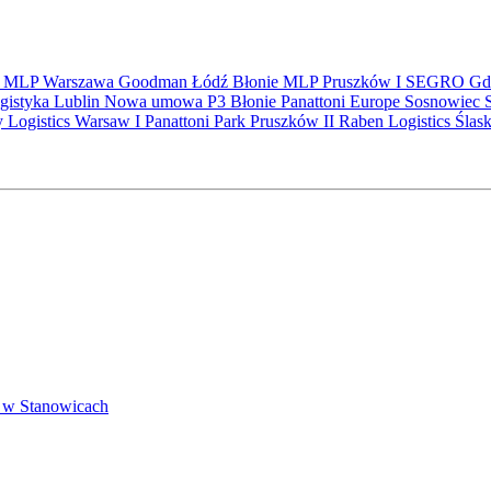
S
MLP
Warszawa
Goodman
Łódź
Błonie
MLP Pruszków I
SEGRO
Gd
gistyka
Lublin
Nowa umowa
P3 Błonie
Panattoni Europe
Sosnowiec
y Logistics Warsaw I
Panattoni Park Pruszków II
Raben Logistics
Ślas
 w Stanowicach