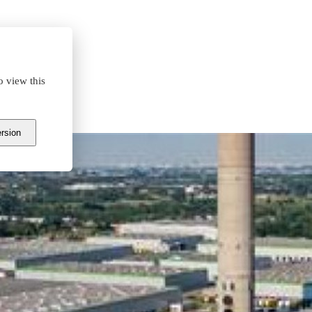
o view this
storem
ersion