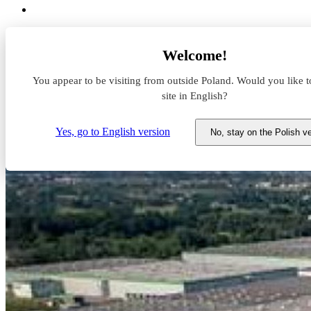
Aktualności z rynku magazynowego
Welcome!
MLP Group ekologicznym inwestorem
You appear to be visiting from outside Poland. Would you like t
MLP Group ekologicznym inwe
site in English?
24 sierpnia 2021
Yes, go to English version
No, stay on the Polish v