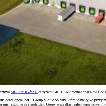
tycznym
MLP Pruszków II
certyfikat BREEAM International New Const
 dla dewelopera. MLP Group buduje obiekty, które są nie tylko przyja
nia. Zgodnie ze standardem Grupy wszystkie realizowane nowe inwes