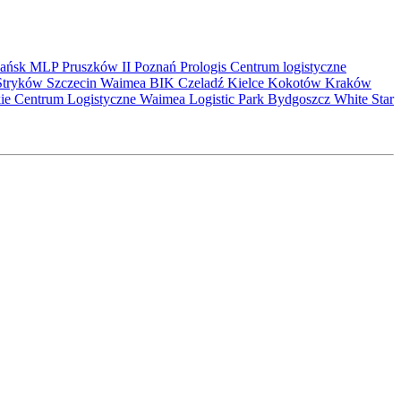
ańsk
MLP Pruszków II
Poznań
Prologis
Centrum logistyczne
Stryków
Szczecin
Waimea
BIK
Czeladź
Kielce
Kokotów
Kraków
kie Centrum Logistyczne
Waimea Logistic Park Bydgoszcz
White Star