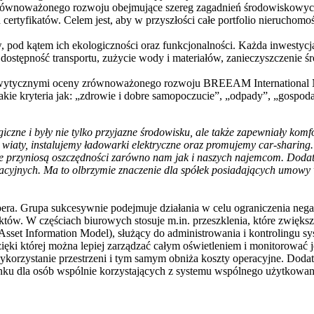
zrównoważonego rozwoju obejmujące szereg zagadnień środowiskowych
ertyfikatów. Celem jest, aby w przyszłości całe portfolio nieruchomo
d kątem ich ekologiczności oraz funkcjonalności. Każda inwestycja o
ostępność transportu, zużycie wody i materiałów, zanieczyszczenie 
z wytycznymi oceny zrównoważonego rozwoju BREEAM International N
akie kryteria jak: „zdrowie i dobre samopoczucie”, „odpady”, „gospod
giczne i były nie tylko przyjazne środowisku, ale także zapewniały ko
y wiaty, instalujemy ładowarki elektryczne oraz promujemy car-shari
wie przyniosą oszczędności zarówno nam jak i naszych najemcom. Dodat
tacyjnych. Ma to olbrzymie znaczenie dla spółek posiadających umowy 
era. Grupa sukcesywnie podejmuje działania w celu ograniczenia nega
w. W częściach biurowych stosuje m.in. przeszklenia, które zwiększ
Asset Information Model), służący do administrowania i kontrolingu 
zięki której można lepiej zarządzać całym oświetleniem i monitorować j
korzystanie przestrzeni i tym samym obniża koszty operacyjne. Dodat
ynku dla osób wspólnie korzystających z systemu wspólnego użytkow