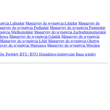
jęcia Lubuskie
Magazyny do wynajęcia Łódzkie
Magazyny do
gazyny do wynajęcia Podlaskie
Magazyny do wynajęcia Pomorskie
jęcia Wielkopolskie
Magazyny do wynajęcia Zachodniopomorskie
chowa
Magazyny do wynajęcia Gdańsk
Magazyny do wynajęcia
Magazyny do wynajęcia Łódź
Magazyny do wynajęcia Olsztyn
zyny do wynajęcia Warszawa
Magazyny do wynajęcia Wrocław
któw
Projekty BTS / BTO
Doradztwo logistyczne
Baza wiedzy