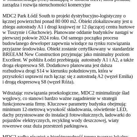
zarządza i rozwija nieruchomości komercyjne
MDC2 Park Łódź South to projekt dystrybucyjno-logistyczny o
łącznej powierzchni ponad 80 000 m2. Obiekt zlokalizowany jest u
zbiegu autostrady A1 i drogi krajowej nr 12 (łączącej centra hurtowe
w Tuszynie i Głuchowie). Planowane oddanie budynków nastąpi w
pierwszej połowie 2024 roku. Od samego początku procesu
budowlanego deweloper zapewnia wiodące na rynku rozwiązania
przyjazne środowisku. Obiekt zostanie certyfikowany w standardzie
BREEAM New Construction przyjmując jako minimalny poziom
Excellent. W pobliżu Łodzi przebiegają autostrady A1 i A2, a także
droga ekspresowa S8. Dodatkowo planowana jest dalsza
rozbudowa drogi S14 w kierunku południowym, która w
przyszłości usprawni ruch łącząc się z autostradą A2 (węzeł Emilia)
i drogą ekspresową S8 (węzeł Róża).
Wdrażając rozwiązania proekologiczne, MDC2 minimalizuje ślad
węglowy, co stanowi bardzo ważne zagadnienie w strategii
funkcjonowania firmy. Kluczowe parametry budynku obejmują:
minimum 12-metrową wysokość składowania, oświetlenie LED,
dachy przystosowane do instalacji fotowoltaicznych, ładowarki do
pojazdów elektrycznych, recykling wody deszczowej, wiaty
rowerowe oraz duża przestrzeń parkingowa.
MDC2 zadba również o bioróżnorodność terenu tworząc lokalny