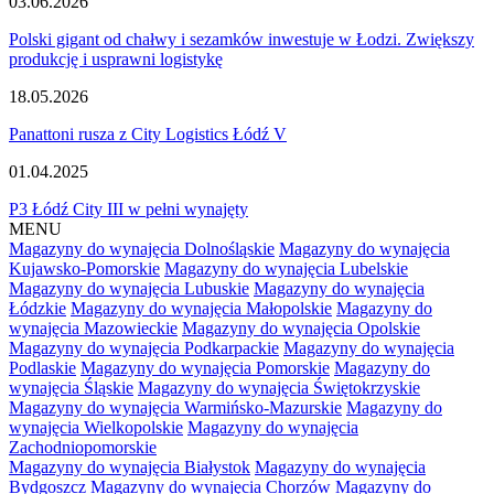
03.06.2026
Polski gigant od chałwy i sezamków inwestuje w Łodzi. Zwiększy
produkcję i usprawni logistykę
18.05.2026
Panattoni rusza z City Logistics Łódź V
01.04.2025
P3 Łódź City III w pełni wynajęty
MENU
Magazyny do wynajęcia Dolnośląskie
Magazyny do wynajęcia
Kujawsko-Pomorskie
Magazyny do wynajęcia Lubelskie
Magazyny do wynajęcia Lubuskie
Magazyny do wynajęcia
Łódzkie
Magazyny do wynajęcia Małopolskie
Magazyny do
wynajęcia Mazowieckie
Magazyny do wynajęcia Opolskie
Magazyny do wynajęcia Podkarpackie
Magazyny do wynajęcia
Podlaskie
Magazyny do wynajęcia Pomorskie
Magazyny do
wynajęcia Śląskie
Magazyny do wynajęcia Świętokrzyskie
Magazyny do wynajęcia Warmińsko-Mazurskie
Magazyny do
wynajęcia Wielkopolskie
Magazyny do wynajęcia
Zachodniopomorskie
Magazyny do wynajęcia Białystok
Magazyny do wynajęcia
Bydgoszcz
Magazyny do wynajęcia Chorzów
Magazyny do