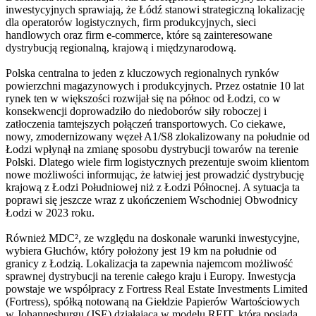
inwestycyjnych sprawiają, że Łódź stanowi strategiczną lokalizację
dla operatorów logistycznych, firm produkcyjnych, sieci
handlowych oraz firm e-commerce, które są zainteresowane
dystrybucją regionalną, krajową i międzynarodową.
Polska centralna to jeden z kluczowych regionalnych rynków
powierzchni magazynowych i produkcyjnych. Przez ostatnie 10 lat
rynek ten w większości rozwijał się na północ od Łodzi, co w
konsekwencji doprowadziło do niedoborów siły roboczej i
zatłoczenia tamtejszych połączeń transportowych. Co ciekawe,
nowy, zmodernizowany węzeł A1/S8 zlokalizowany na południe od
Łodzi wpłynął na zmianę sposobu dystrybucji towarów na terenie
Polski. Dlatego wiele firm logistycznych prezentuje swoim klientom
nowe możliwości informując, że łatwiej jest prowadzić dystrybucję
krajową z Łodzi Południowej niż z Łodzi Północnej. A sytuacja ta
poprawi się jeszcze wraz z ukończeniem Wschodniej Obwodnicy
Łodzi w 2023 roku.
Również MDC², ze względu na doskonałe warunki inwestycyjne,
wybiera Głuchów, który położony jest 19 km na południe od
granicy z Łodzią. Lokalizacja ta zapewnia najemcom możliwość
sprawnej dystrybucji na terenie całego kraju i Europy. Inwestycja
powstaje we współpracy z Fortress Real Estate Investments Limited
(Fortress), spółką notowaną na Giełdzie Papierów Wartościowych
w Johannesburgu (JSE) działającą w modelu REIT, która posiada,