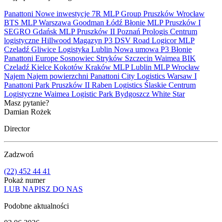
Panattoni
Nowe inwestycje
7R
MLP Group
Pruszków
Wrocław
BTS
MLP
Warszawa
Goodman
Łódź
Błonie
MLP Pruszków I
SEGRO
Gdańsk
MLP Pruszków II
Poznań
Prologis
Centrum
logistyczne
Hillwood
Magazyn
P3
DSV Road
Logicor
MLP
Czeladź
Gliwice
Logistyka
Lublin
Nowa umowa
P3 Błonie
Panattoni Europe
Sosnowiec
Stryków
Szczecin
Waimea
BIK
Czeladź
Kielce
Kokotów
Kraków
MLP Lublin
MLP Wrocław
Najem
Najem powierzchni
Panattoni City Logistics Warsaw I
Panattoni Park Pruszków II
Raben Logistics
Ślaskie Centrum
Logistyczne
Waimea Logistic Park Bydgoszcz
White Star
Masz pytanie?
Damian Rożek
Director
Zadzwoń
(22) 452 44 41
Pokaż numer
LUB NAPISZ DO NAS
Podobne aktualności