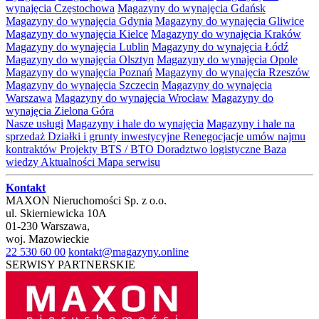
wynajęcia Częstochowa
Magazyny do wynajęcia Gdańsk
Magazyny do wynajęcia Gdynia
Magazyny do wynajęcia Gliwice
Magazyny do wynajęcia Kielce
Magazyny do wynajęcia Kraków
Magazyny do wynajęcia Lublin
Magazyny do wynajęcia Łódź
Magazyny do wynajęcia Olsztyn
Magazyny do wynajęcia Opole
Magazyny do wynajęcia Poznań
Magazyny do wynajęcia Rzeszów
Magazyny do wynajęcia Szczecin
Magazyny do wynajęcia
Warszawa
Magazyny do wynajęcia Wrocław
Magazyny do
wynajęcia Zielona Góra
Nasze usługi
Magazyny i hale do wynajęcia
Magazyny i hale na
sprzedaż
Działki i grunty inwestycyjne
Renegocjacje umów najmu
kontraktów
Projekty BTS / BTO
Doradztwo logistyczne
Baza
wiedzy
Aktualności
Mapa serwisu
Kontakt
MAXON Nieruchomości Sp. z o.o.
ul.
Skierniewicka 10A
01-230
Warszawa
,
woj.
Mazowieckie
22 530 60 00
kontakt@magazyny.online
SERWISY PARTNERSKIE