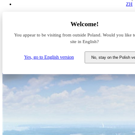
ZH
Aktualności z rynku magazynowego
Welcome!
MDC2 szykuje nowy park logistyczny
You appear to be visiting from outside Poland. Would you like t
MDC2 szykuje nowy park
site in English?
logistyczny
Yes, go to English version
No, stay on the Polish v
9 marca 2023
Łódź
Nowa inwestycja