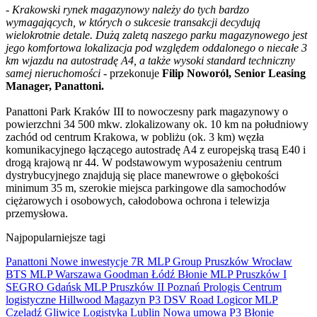
-
Krakowski rynek magazynowy należy do tych bardzo
wymagających, w których o sukcesie transakcji decydują
wielokrotnie detale. Dużą zaletą naszego parku magazynowego jest
jego komfortowa lokalizacja pod względem oddalonego o niecałe 3
km wjazdu na autostradę A4, a także wysoki standard techniczny
samej nieruchomości
- przekonuje
Filip Noworól, Senior Leasing
Manager, Panattoni.
Panattoni Park Kraków III to nowoczesny park magazynowy o
powierzchni 34 500 mkw. zlokalizowany ok. 10 km na południowy
zachód od centrum Krakowa, w pobliżu (ok. 3 km) węzła
komunikacyjnego łączącego autostradę A4 z europejską trasą E40 i
drogą krajową nr 44. W podstawowym wyposażeniu centrum
dystrybucyjnego znajdują się place manewrowe o głębokości
minimum 35 m, szerokie miejsca parkingowe dla samochodów
ciężarowych i osobowych, całodobowa ochrona i telewizja
przemysłowa.
Najpopularniejsze tagi
Panattoni
Nowe inwestycje
7R
MLP Group
Pruszków
Wrocław
BTS
MLP
Warszawa
Goodman
Łódź
Błonie
MLP Pruszków I
SEGRO
Gdańsk
MLP Pruszków II
Poznań
Prologis
Centrum
logistyczne
Hillwood
Magazyn
P3
DSV Road
Logicor
MLP
Czeladź
Gliwice
Logistyka
Lublin
Nowa umowa
P3 Błonie