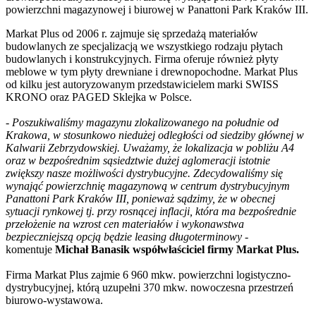
powierzchni magazynowej i biurowej w Panattoni Park Kraków III.
Markat Plus od 2006 r. zajmuje się sprzedażą materiałów
budowlanych ze specjalizacją we wszystkiego rodzaju płytach
budowlanych i konstrukcyjnych. Firma oferuje również płyty
meblowe w tym płyty drewniane i drewnopochodne. Markat Plus
od kilku jest autoryzowanym przedstawicielem marki SWISS
KRONO oraz PAGED Sklejka w Polsce.
-
Poszukiwaliśmy magazynu zlokalizowanego na południe od
Krakowa, w stosunkowo niedużej odległości od siedziby głównej w
Kalwarii Zebrzydowskiej. Uważamy, że lokalizacja w pobliżu A4
oraz w bezpośrednim sąsiedztwie dużej aglomeracji istotnie
zwiększy nasze możliwości dystrybucyjne. Zdecydowaliśmy się
wynająć powierzchnię magazynową w centrum dystrybucyjnym
Panattoni Park Kraków III, ponieważ sądzimy, że w obecnej
sytuacji rynkowej tj. przy rosnącej inflacji, która ma bezpośrednie
przełożenie na wzrost cen materiałów i wykonawstwa
bezpieczniejszą opcją będzie leasing długoterminowy
-
komentuje
Michał Banasik współwłaściciel firmy Markat Plus.
Firma Markat Plus zajmie 6 960 mkw. powierzchni logistyczno-
dystrybucyjnej, którą uzupełni 370 mkw. nowoczesna przestrzeń
biurowo-wystawowa.