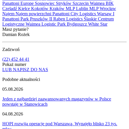
Panattoni Europe
Sosnowiec
Stryków
Szczecin
Waimea
BIK
Czeladź
Kielce
Kokotów
Kraków
MLP Lublin
MLP Wrocław
Najem
Najem powierzchni
Panattoni City Logistics Warsaw I
Panattoni Park Pruszków II
Raben Logistics
Ślaskie Centrum
Logistyczne
Waimea Logistic Park Bydgoszcz
White Star
Masz pytanie?
Damian Rożek
Zadzwoń
(22) 452 44 41
Pokaż numer
LUB NAPISZ DO NAS
Podobne aktualności
05.08.2026
Jeden z najbardziej zaawansowanych magazynów w Polsce
powstaje w Stanowicach
04.08.2026
HOPI rozwija operacje pod Warszawą. Wynajęło blisko 23 tys.
mkw.