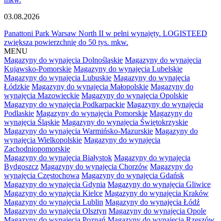
03.08.2026
Panattoni Park Warsaw North II w pełni wynajęty. LOGISTEED
zwiększa powierzchnię do 50 tys. mkw.
MENU
Magazyny do wynajęcia Dolnośląskie
Magazyny do wynajęcia
Kujawsko-Pomorskie
Magazyny do wynajęcia Lubelskie
Magazyny do wynajęcia Lubuskie
Magazyny do wynajęcia
Łódzkie
Magazyny do wynajęcia Małopolskie
Magazyny do
wynajęcia Mazowieckie
Magazyny do wynajęcia Opolskie
Magazyny do wynajęcia Podkarpackie
Magazyny do wynajęcia
Podlaskie
Magazyny do wynajęcia Pomorskie
Magazyny do
wynajęcia Śląskie
Magazyny do wynajęcia Świętokrzyskie
Magazyny do wynajęcia Warmińsko-Mazurskie
Magazyny do
wynajęcia Wielkopolskie
Magazyny do wynajęcia
Zachodniopomorskie
Magazyny do wynajęcia Białystok
Magazyny do wynajęcia
Bydgoszcz
Magazyny do wynajęcia Chorzów
Magazyny do
wynajęcia Częstochowa
Magazyny do wynajęcia Gdańsk
Magazyny do wynajęcia Gdynia
Magazyny do wynajęcia Gliwice
Magazyny do wynajęcia Kielce
Magazyny do wynajęcia Kraków
Magazyny do wynajęcia Lublin
Magazyny do wynajęcia Łódź
Magazyny do wynajęcia Olsztyn
Magazyny do wynajęcia Opole
Magazyny do wynajęcia Poznań
Magazyny do wynajęcia Rzeszów