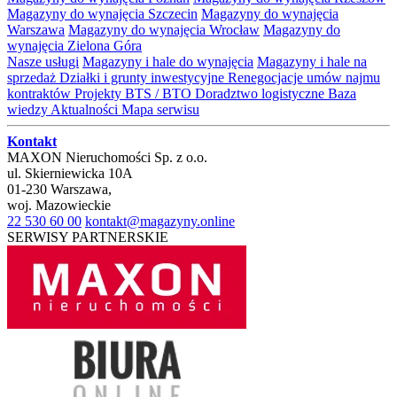
Magazyny do wynajęcia Szczecin
Magazyny do wynajęcia
Warszawa
Magazyny do wynajęcia Wrocław
Magazyny do
wynajęcia Zielona Góra
Nasze usługi
Magazyny i hale do wynajęcia
Magazyny i hale na
sprzedaż
Działki i grunty inwestycyjne
Renegocjacje umów najmu
kontraktów
Projekty BTS / BTO
Doradztwo logistyczne
Baza
wiedzy
Aktualności
Mapa serwisu
Kontakt
MAXON Nieruchomości Sp. z o.o.
ul.
Skierniewicka 10A
01-230
Warszawa
,
woj.
Mazowieckie
22 530 60 00
kontakt@magazyny.online
SERWISY PARTNERSKIE