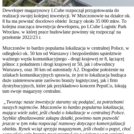
Deweloper magazynowy LCube rozpoczął przygotowania do
realizacji swojej kolejnej inwestycji. W Mszczonowie na działce ok.
8 ha ma powstać docelowo obiekt liczący około 35 000 mkw. To
kolejna znacząca inwestycja dewelopera, po LCube Logistic Park
Wrocław, w której prace budowlane powinny się rozpocząć na
przełomie 2022/23 r.
Mszczonów to bardzo popularna lokalizacja w centralnej Polsce, w
odległości ok. 50 km od Warszawy i bezpośrednim sąsiedztwie
ważnego węzła komunikacyjnego - drogi krajowej nr 8, łączącej
północ z południem i drogi krajowej nr 50, jak i obwodnicy
Warszawy, oraz 30 km od autostrady A2. Dogodne położenie na
szlakach komunikacyjnych sprawia, że jest to lokalizacja budząca
duże zainteresowanie zarówno branży logistycznej, jak i firm
dystrybucyjnych, które jak przykładowo koncern PepsiCo, lokują
tam swoje magazyny centralne.
„Tworząc nasze inwestycje staramy się podążać, za potrzebami
naszych najemców. Mszczonów to bardzo popularna lokalizacja,
mająca wiele zalet, jeśli chodzi o lokalizacje w centralnej Polsce.
Szybkie sfinalizowanie zakupu działki, powinno nam pozwolić
jeszcze w tym roku rozpocząć rozmowy dotyczące komercjalizacji
obiektu. Rynek wciąż sprzyja magazynom, jeśli chodzi o popyt, choć