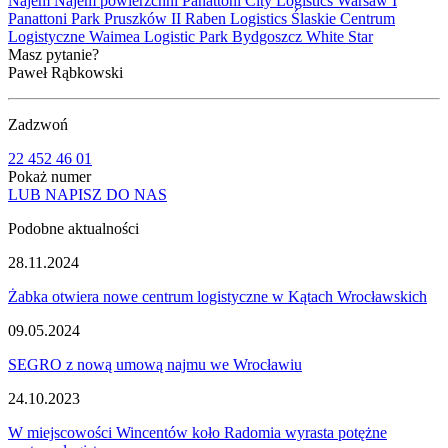
Najem
Najem powierzchni
Panattoni City Logistics Warsaw I
Panattoni Park Pruszków II
Raben Logistics
Ślaskie Centrum
Logistyczne
Waimea Logistic Park Bydgoszcz
White Star
Masz pytanie?
Paweł Rąbkowski
Zadzwoń
22 452 46 01
Pokaż numer
LUB NAPISZ DO NAS
Podobne aktualności
28.11.2024
Żabka otwiera nowe centrum logistyczne w Kątach Wrocławskich
09.05.2024
SEGRO z nową umową najmu we Wrocławiu
24.10.2023
W miejscowości Wincentów koło Radomia wyrasta potężne