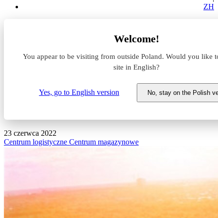
ZH
Aktualności z rynku magazynowego
Welcome!
LCube wybuduje park przemysłowo-magazynowy w
Mszczonowie
You appear to be visiting from outside Poland. Would you like t
site in English?
LCube wybuduje park
przemysłowo-magazynowy w
Yes, go to English version
No, stay on the Polish v
Mszczonowie
23 czerwca 2022
Centrum logistyczne
Centrum magazynowe