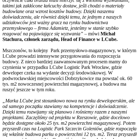
oczywiście cała branża musi mierzyć się z wieloma wyzwaniami,
takimi jak zakłócone łańcuchy dostaw, jeśli chodzi o materiały
budowlane oraz wzrost kosztów budowy. Dzięki naszemu
doświadczeniu, ale również dzięki temu, że jednym z naszych
udziałowców jest ważny gracz na rynku budownictwa
przemysłowego – firma Adamietz, jesteśmy w stanie szybko
reagować na pojawiające się wyzwania”
– mówi
Michał
Stachura, członek zarządu, Head of Finance w LCube.
Mszczonów, to kolejny Park przemysłowo-magazynowy, w którym
LCube prowadzi intensywne przygotowania do rozpoczęcia
budowy. Z nieco bardziej zaawansowanym procesem mamy do
czynienia w przypadku LCube Logistic Park Wrocław, gdzie
deweloper czeka na wydanie decyzji środowiskowej. W
podwrocławskiej miejscowości Dobrzykowice ma powstać ok. 60
tys. m2 nowoczesnej powierzchni magazynowej, a budowa ma
ruszyć jeszcze w tym roku.
„Marka LCube jest stosunkowo nowa na rynku deweloperskim, ale
od samego początku stawiamy na kompetencje i doświadczenie.
Dzięki temu rozwijamy się planowo i rośniemy razem z naszymi
projektami. Zaczęliśmy od projektu w Rzeszowie, gdzie docelowo
będzie dostępne około 25 tys. m2 powierzchni magazynowej. Potem
przyszedł czas na Logistic Park Szczecin Goleniów, gdzie rozpoczęła
się właśnie budowa parku o powierzchni 12 tys. m2. Teraz przyszedł