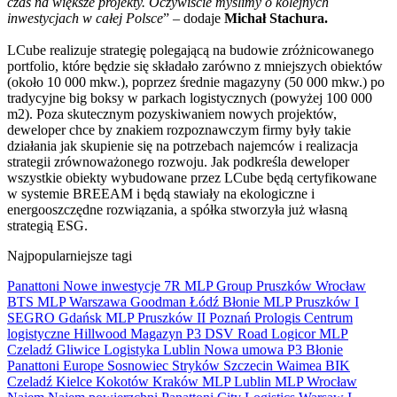
czas na większe projekty. Oczywiście myślimy o kolejnych
inwestycjach w całej Polsce
” – dodaje
Michał Stachura.
LCube realizuje strategię polegającą na budowie zróżnicowanego
portfolio, które będzie się składało zarówno z mniejszych obiektów
(około 10 000 mkw.), poprzez średnie magazyny (50 000 mkw.) po
tradycyjne big boksy w parkach logistycznych (powyżej 100 000
m2). Poza skutecznym pozyskiwaniem nowych projektów,
deweloper chce by znakiem rozpoznawczym firmy były takie
działania jak skupienie się na potrzebach najemców i realizacja
strategii zrównoważonego rozwoju. Jak podkreśla deweloper
wszystkie obiekty wybudowane przez LCube będą certyfikowane
w systemie BREEAM i będą stawiały na ekologiczne i
energooszczędne rozwiązania, a spółka stworzyła już własną
strategią ESG.
Najpopularniejsze tagi
Panattoni
Nowe inwestycje
7R
MLP Group
Pruszków
Wrocław
BTS
MLP
Warszawa
Goodman
Łódź
Błonie
MLP Pruszków I
SEGRO
Gdańsk
MLP Pruszków II
Poznań
Prologis
Centrum
logistyczne
Hillwood
Magazyn
P3
DSV Road
Logicor
MLP
Czeladź
Gliwice
Logistyka
Lublin
Nowa umowa
P3 Błonie
Panattoni Europe
Sosnowiec
Stryków
Szczecin
Waimea
BIK
Czeladź
Kielce
Kokotów
Kraków
MLP Lublin
MLP Wrocław