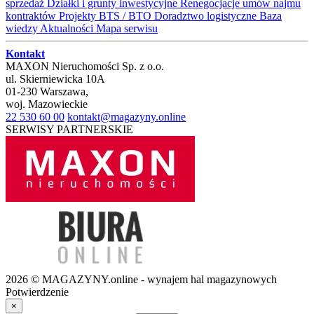
sprzedaż
Działki i grunty inwestycyjne
Renegocjacje umów najmu
kontraktów
Projekty BTS / BTO
Doradztwo logistyczne
Baza
wiedzy
Aktualności
Mapa serwisu
Kontakt
MAXON Nieruchomości Sp. z o.o.
ul.
Skierniewicka 10A
01-230
Warszawa
,
woj.
Mazowieckie
22 530 60 00
kontakt@magazyny.online
SERWISY PARTNERSKIE
2026 © MAGAZYNY.online - wynajem hal magazynowych
Potwierdzenie
×