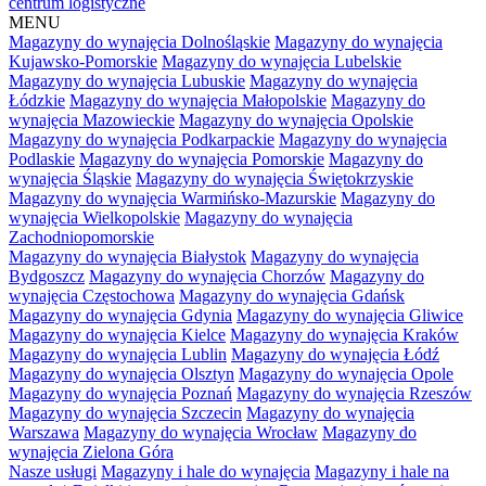
centrum logistyczne
MENU
Magazyny do wynajęcia Dolnośląskie
Magazyny do wynajęcia
Kujawsko-Pomorskie
Magazyny do wynajęcia Lubelskie
Magazyny do wynajęcia Lubuskie
Magazyny do wynajęcia
Łódzkie
Magazyny do wynajęcia Małopolskie
Magazyny do
wynajęcia Mazowieckie
Magazyny do wynajęcia Opolskie
Magazyny do wynajęcia Podkarpackie
Magazyny do wynajęcia
Podlaskie
Magazyny do wynajęcia Pomorskie
Magazyny do
wynajęcia Śląskie
Magazyny do wynajęcia Świętokrzyskie
Magazyny do wynajęcia Warmińsko-Mazurskie
Magazyny do
wynajęcia Wielkopolskie
Magazyny do wynajęcia
Zachodniopomorskie
Magazyny do wynajęcia Białystok
Magazyny do wynajęcia
Bydgoszcz
Magazyny do wynajęcia Chorzów
Magazyny do
wynajęcia Częstochowa
Magazyny do wynajęcia Gdańsk
Magazyny do wynajęcia Gdynia
Magazyny do wynajęcia Gliwice
Magazyny do wynajęcia Kielce
Magazyny do wynajęcia Kraków
Magazyny do wynajęcia Lublin
Magazyny do wynajęcia Łódź
Magazyny do wynajęcia Olsztyn
Magazyny do wynajęcia Opole
Magazyny do wynajęcia Poznań
Magazyny do wynajęcia Rzeszów
Magazyny do wynajęcia Szczecin
Magazyny do wynajęcia
Warszawa
Magazyny do wynajęcia Wrocław
Magazyny do
wynajęcia Zielona Góra
Nasze usługi
Magazyny i hale do wynajęcia
Magazyny i hale na