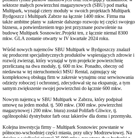
sektorze małych powierzchni magazynowych (SBU) pod marką
Multipark, wynajął cztery moduły w swoich projektach Multipark
Bydgoszcz i Multipark Zabrze na łącznie 1400 mkw. Firma ma
także ambitne plany w zakresie dalszego rozwoju tej części swojego
biznesu, a potwierdzeniem tego jest przyznane pozwolenie na
budowę Multipark Sosnowiec.Projekt ten, z łącznie niemal 8300
mkw. GLA zostanie otwarty w IV kwartale 2024 roku.
Wśród nowych najemców SBU Multipark w Bydgoszczy znalazł
się producent specjalistycznych produktów wspierających zdrowie i
rozwój zwierząt, który wynajął w tym projekcie powierzchnię
przeliczaną na dwa moduły, tj. 600 m kw. Ponadto, obecny od
niedawna w tej nieruchomości MSU Rental, zajmujący się
kompleksową obsługą firm w zakresie wynajmu oraz serwisowania
odzieży roboczej i ochronnej, zdecydował się na ekspansję, a tym
samym zwiększenie swojej powierzchni do łącznie 600 mkw.
Nowym najemcą w SBU Multipark w Zabrzu, który podpisał
umowę na jeden moduł. tj. 500 mkw. (300 mkw. powierzchni
magazynowej i 200 mkw. biura) został Polifarb Gliwice, tj.
ogólnopolski dystrybutor farb oraz lakierów dla domu i przemysłu.
Kolejna inwestycja firmy – Multipark Sosnowiec powstanie w
północno-wschodniej części miasta, przy ulicy Modrzewiowej. Na