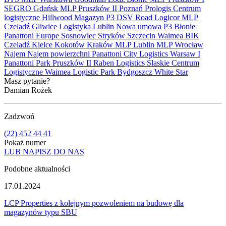
SEGRO
Gdańsk
MLP Pruszków II
Poznań
Prologis
Centrum
logistyczne
Hillwood
Magazyn
P3
DSV Road
Logicor
MLP
Czeladź
Gliwice
Logistyka
Lublin
Nowa umowa
P3 Błonie
Panattoni Europe
Sosnowiec
Stryków
Szczecin
Waimea
BIK
Czeladź
Kielce
Kokotów
Kraków
MLP Lublin
MLP Wrocław
Najem
Najem powierzchni
Panattoni City Logistics Warsaw I
Panattoni Park Pruszków II
Raben Logistics
Ślaskie Centrum
Logistyczne
Waimea Logistic Park Bydgoszcz
White Star
Masz pytanie?
Damian Rożek
Zadzwoń
(22) 452 44 41
Pokaż numer
LUB NAPISZ DO NAS
Podobne aktualności
17.01.2024
LCP Properties z kolejnym pozwoleniem na budowę dla
magazynów typu SBU