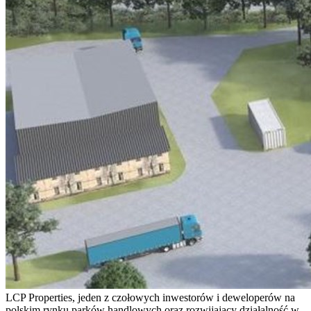
LCP Properties, jeden z czołowych inwestorów i deweloperów na
polskim rynku parków handlowych oraz rozwijający działalność w