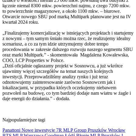
działce o wielkości niemal 25 000 mkw. powstaną dwa budynki z
łącznie niemal 8300 mkw. powierzchni najmu, z czego 7200 mkw.
to powierzchnie magazynowe, a około 1100 mkw. – biurowe.
Otwarcie nowego SBU pod marką Multipark planowane jest na IV
kwartał 2024 roku.
„Finalizujemy komercjalizację w istniejących projektach i startujemy
z nowymi – tym samym śmiało można rzec, że realizujemy idealny
scenariusz, a co za tym idzie utrzymujemy dobre tempo
procedowania w zakresie dalszego rozwoju naszego segmentu SBU
oraz marki Multipark.” - skomentowała Magdalena Kowalewska,
COO, LCP Properties w Polsce.
„Dziś oficjalnie ogłaszamy projekt w Sosnowcu, a już wkrótce
ujawnimy więcej szczegółów na temat naszych kolejnych
inwestycji. Przeprowadziliśmy analizy rynku i już teraz
odnotowujemy zainteresowanie zarówno Sosnowcem jak i
lokalizacjami, w przypadku których oczekujemy niebawem
pozwoleń na budowę, co tym bardziej dodaje nam wiatru w żagle i
daje energii do działania.” - dodała.
Najpopularniejsze tagi
Panattoni
Nowe inwestycje
7R
MLP Group
Pruszków
Wrocław
BTS
MLP
Warszawa
Goodman
Łódź
Błonie
MLP Pruszków I