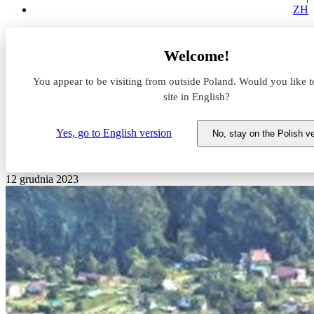
ZH
Aktualności z rynku magazynowego
Welcome!
LCP Properties startuje z kolejnym projektem na budowę
You appear to be visiting from outside Poland. Would you like t
LCP Properties startuje z
site in English?
kolejnym projektem na
Yes, go to English version
No, stay on the Polish v
budowę
12 grudnia 2023