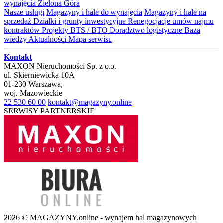
wynajęcia Zielona Góra
Nasze usługi
Magazyny i hale do wynajęcia
Magazyny i hale na
sprzedaż
Działki i grunty inwestycyjne
Renegocjacje umów najmu
kontraktów
Projekty BTS / BTO
Doradztwo logistyczne
Baza
wiedzy
Aktualności
Mapa serwisu
Kontakt
MAXON Nieruchomości Sp. z o.o.
ul.
Skierniewicka 10A
01-230
Warszawa
,
woj.
Mazowieckie
22 530 60 00
kontakt@magazyny.online
SERWISY PARTNERSKIE
2026 © MAGAZYNY.online - wynajem hal magazynowych