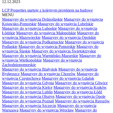
12.12.2023
LCP Properties startuje z kolejnym projektem na budowę
MENU
Magazyny do wynajęcia Dolnośląskie
Magazyny do wynajęcia
Kujawsko-Pomorskie
Magazyny do wynajęcia Lubelskie
Magazyny do wynajęcia Lubuskie
Magazyny do wynajęcia
Łódzkie
Magazyny do wynajęcia Małopolskie
Magazyny do
wynajęcia Mazowieckie
Magazyny do wynajęcia Opolskie
Magazyny do wynajęcia Podkarpackie
Magazyny do wynajęcia
Podlaskie
Magazyny do wynajęcia Pomorskie
Magazyny do
wynajęcia Śląskie
Magazyny do wynajęcia Świętokrzyskie
Magazyny do wynajęcia Warmińsko-Mazurskie
Magazyny do
wynajęcia Wielkopolskie
Magazyny do wynajęcia
Zachodniopomorskie
Magazyny do wynajęcia Białystok
Magazyny do wynajęcia
Bydgoszcz
Magazyny do wynajęcia Chorzów
Magazyny do
wynajęcia Częstochowa
Magazyny do wynajęcia Gdańsk
Magazyny do wynajęcia Gdynia
Magazyny do wynajęcia Gliwice
Magazyny do wynajęcia Kielce
Magazyny do wynajęcia Kraków
Magazyny do wynajęcia Lublin
Magazyny do wynajęcia Łódź
Magazyny do wynajęcia Olsztyn
Magazyny do wynajęcia Opole
Magazyny do wynajęcia Poznań
Magazyny do wynajęcia Rzeszów
Magazyny do wynajęcia Szczecin
Magazyny do wynajęcia
Warszawa
Magazyny do wynajęcia Wrocław
Magazyny do