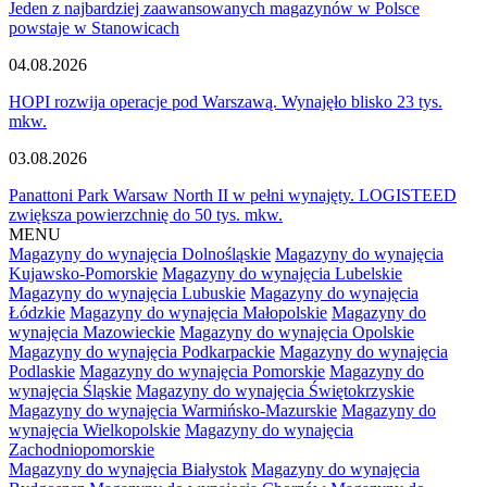
Jeden z najbardziej zaawansowanych magazynów w Polsce
powstaje w Stanowicach
04.08.2026
HOPI rozwija operacje pod Warszawą. Wynajęło blisko 23 tys.
mkw.
03.08.2026
Panattoni Park Warsaw North II w pełni wynajęty. LOGISTEED
zwiększa powierzchnię do 50 tys. mkw.
MENU
Magazyny do wynajęcia Dolnośląskie
Magazyny do wynajęcia
Kujawsko-Pomorskie
Magazyny do wynajęcia Lubelskie
Magazyny do wynajęcia Lubuskie
Magazyny do wynajęcia
Łódzkie
Magazyny do wynajęcia Małopolskie
Magazyny do
wynajęcia Mazowieckie
Magazyny do wynajęcia Opolskie
Magazyny do wynajęcia Podkarpackie
Magazyny do wynajęcia
Podlaskie
Magazyny do wynajęcia Pomorskie
Magazyny do
wynajęcia Śląskie
Magazyny do wynajęcia Świętokrzyskie
Magazyny do wynajęcia Warmińsko-Mazurskie
Magazyny do
wynajęcia Wielkopolskie
Magazyny do wynajęcia
Zachodniopomorskie
Magazyny do wynajęcia Białystok
Magazyny do wynajęcia