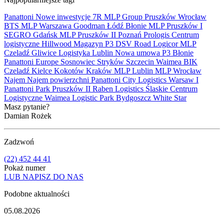
Panattoni
Nowe inwestycje
7R
MLP Group
Pruszków
Wrocław
BTS
MLP
Warszawa
Goodman
Łódź
Błonie
MLP Pruszków I
SEGRO
Gdańsk
MLP Pruszków II
Poznań
Prologis
Centrum
logistyczne
Hillwood
Magazyn
P3
DSV Road
Logicor
MLP
Czeladź
Gliwice
Logistyka
Lublin
Nowa umowa
P3 Błonie
Panattoni Europe
Sosnowiec
Stryków
Szczecin
Waimea
BIK
Czeladź
Kielce
Kokotów
Kraków
MLP Lublin
MLP Wrocław
Najem
Najem powierzchni
Panattoni City Logistics Warsaw I
Panattoni Park Pruszków II
Raben Logistics
Ślaskie Centrum
Logistyczne
Waimea Logistic Park Bydgoszcz
White Star
Masz pytanie?
Damian Rożek
Zadzwoń
(22) 452 44 41
Pokaż numer
LUB NAPISZ DO NAS
Podobne aktualności
05.08.2026