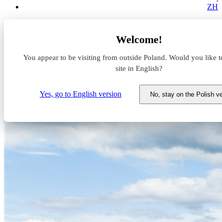
ZH
Aktualności z rynku magazynowego
Welcome!
Kolejny najemca wybiera P3 Wrocław City
You appear to be visiting from outside Poland. Would you like t
Kolejny najemca wybiera P3
site in English?
Wrocław City
Yes, go to English version
No, stay on the Polish v
14 lipca 2025