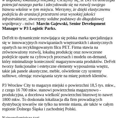
potencjał naszego parku i zdecydowała się na rozwój swojego
biznesu właśnie w tym miejscu. Wierzymy, że dzięki elastycznemu
podejściu do aranżacji przestrzeni oraz wysokiej jakości
infrastrukturze, stworzymy solidne podstawy do długofalowej
współpracy
- mówi
Marcin Gajewski, Senior Development
Manager w P3 Logistic Parks.
DeFelt to dynamicznie rozwijająca się polska marka specjalizująca
się w innowacyjnych rozwiązaniach wnętrzarskich i akustycznych
opartych na recyklingowanym filcu PET. Firma stawia na
zrównoważony rozwój, lokalną produkcję oraz nowoczesne
podejście oparte na cyfrowych procesach i modelu on-demand,
który minimalizuje konieczność magazynowania produktów. DeFelt
tworzy funkcjonalne i estetyczne elementy wyposażenia wnętrz,
takie jak panele akustyczne, meble, oświetlenie czy systemy
sufitowe, oferując rozwiązania szyte na miarę potrzeb klientów.
P3 Wrocław City to magazyn miejski o powierzchni 18,5 tys. mkw.,
z czego 16 700 mkw. stanowi powierzchnia magazynowo -
produkcyjna, a docelowa wielkość powierzchni biurowej to nawet
1800 mkw. To doskonała lokalizacja dla firm prowadzących
dystrybucję towarów nie tylko na terenie miasta, ale także w całym
regionie Dolnego Śląska i zachodniej Polski.
Najpopularniejsze tagi