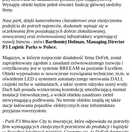
Wynajęty obiekt będzie pełnił również funkcję głównej siedziby
firmy.
Nasz park, dzięki kameralnemu charakterowi oraz elastycznemu
podejściu do potrzeb najemców, doskonale wpisuje się w
oczekiwania firm poszukujących dobrze zlokalizowanej,
nowoczesnej oraz zrównoważonej infrastruktury wspierającej
rozwój biznesu
- mówi
Bartłomiej Hofman, Managing Director
P3 Logistic Parks w Polsce.
Magazyn, w którym rozpocznie działalność firma DeFelt, został
zaprojektowany zgodnie z zasadami zrównoważonego rozwoju i
certyfikowany jest w systemie BREEAM na poziomie Excellent.
Obiekt wyposażono w nowoczesne rozwiązania techniczne, m.in. w
oświetlenie LED z systemem automatycznego sterowania DALI,
czujniki ruchu w sanitariatach, a także system odzysku szarej wody.
Dach hali posiada wzmocnioną konstrukcję umożliwiającą montaż
instalacji fotowoltaicznej, a wokół obiektu zasadzono zieleń
niewymagającą podlewania. Na terenie obiektu znajdą się także
stacje ładowania pojazdów elektrycznych oraz infrastruktura
przyjazna rowerzystom.
-
Park P3 Wrocław City to inwestycja, która odpowiada na potrzeby
firm wymagających elastycznych przestrzeni do produkcji i logistyki
w dogodnej lokalizacji miejskiej. Cieszymy się, że DeFelt dostrzegła