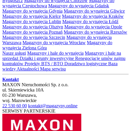
Bydgoszcz
Magazyny do wynajęcia Chorzów
Magazyny do
wynajęcia Częstochowa
Magazyny do wynajęcia Gdańsk
Magazyny do wynajęcia Gdynia
Magazyny do wynajęcia Gliwice
Magazyny do wynajęcia Kielce
Magazyny do wynajęcia Kraków
Magazyny do wynajęcia Lublin
Magazyny do wynajęcia Łódź
Magazyny do wynajęcia Olsztyn
Magazyny do wynajęcia Opole
Magazyny do wynajęcia Poznań
Magazyny do wynajęcia Rzeszów
Magazyny do wynajęcia Szczecin
Magazyny do wynajęcia
Warszawa
Magazyny do wynajęcia Wrocław
Magazyny do
wynajęcia Zielona Góra
Nasze usługi
Magazyny i hale do wynajęcia
Magazyny i hale na
sprzedaż
Działki i grunty inwestycyjne
Renegocjacje umów najmu
kontraktów
Projekty BTS / BTO
Doradztwo logistyczne
Baza
wiedzy
Aktualności
Mapa serwisu
Kontakt
MAXON Nieruchomości Sp. z o.o.
ul.
Skierniewicka 10A
01-230
Warszawa
,
woj.
Mazowieckie
22 530 60 00
kontakt@magazyny.online
SERWISY PARTNERSKIE