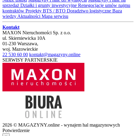
sprzedaż
Działki i grunty inwestycyjne
Renegocjacje umów najmu
kontraktów
Projekty BTS / BTO
Doradztwo logistyczne
Baza
wiedzy
Aktualności
Mapa serwisu
Kontakt
MAXON Nieruchomości Sp. z o.o.
ul.
Skierniewicka 10A
01-230
Warszawa
,
woj.
Mazowieckie
22 530 60 00
kontakt@magazyny.online
SERWISY PARTNERSKIE
2026 © MAGAZYNY.online - wynajem hal magazynowych
Potwierdzenie