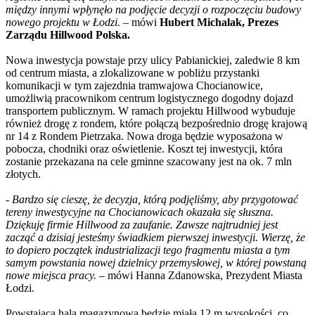
między innymi wpłynęło na podjęcie decyzji o rozpoczęciu budowy
nowego projektu w Łodzi.
– mówi
Hubert Michalak, Prezes
Zarządu Hillwood Polska.
Nowa inwestycja powstaje przy ulicy Pabianickiej, zaledwie 8 km
od centrum miasta, a zlokalizowane w pobliżu przystanki
komunikacji w tym zajezdnia tramwajowa Chocianowice,
umożliwią pracownikom centrum logistycznego dogodny dojazd
transportem publicznym. W ramach projektu Hillwood wybuduje
również drogę z rondem, które połączą bezpośrednio drogę krajową
nr 14 z Rondem Pietrzaka. Nowa droga będzie wyposażona w
pobocza, chodniki oraz oświetlenie. Koszt tej inwestycji, która
zostanie przekazana na cele gminne szacowany jest na ok. 7 mln
złotych.
-
Bardzo się cieszę, że decyzja, którą podjęliśmy, aby przygotować
tereny inwestycyjne na Chocianowicach okazała się słuszna.
Dziękuję firmie Hillwood za zaufanie. Zawsze najtrudniej jest
zacząć a dzisiaj jesteśmy świadkiem pierwszej inwestycji. Wierzę, że
to dopiero początek industrializacji tego fragmentu miasta a tym
samym powstania nowej dzielnicy przemysłowej, w której powstaną
nowe miejsca pracy.
– mówi Hanna Zdanowska, Prezydent Miasta
Łodzi.
Powstająca hala magazynowa będzie miała 12 m wysokości, co