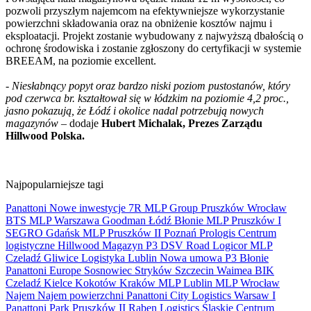
pozwoli przyszłym najemcom na efektywniejsze wykorzystanie
powierzchni składowania oraz na obniżenie kosztów najmu i
eksploatacji. Projekt zostanie wybudowany z najwyższą dbałością o
ochronę środowiska i zostanie zgłoszony do certyfikacji w systemie
BREEAM, na poziomie excellent.
-
Niesłabnący popyt oraz bardzo niski poziom pustostanów, który
pod czerwca br. kształtował się w łódzkim na poziomie 4,2 proc.,
jasno pokazują, że Łódź i okolice nadal potrzebują nowych
magazynów –
dodaje
Hubert Michalak, Prezes Zarządu
Hillwood Polska.
Najpopularniejsze tagi
Panattoni
Nowe inwestycje
7R
MLP Group
Pruszków
Wrocław
BTS
MLP
Warszawa
Goodman
Łódź
Błonie
MLP Pruszków I
SEGRO
Gdańsk
MLP Pruszków II
Poznań
Prologis
Centrum
logistyczne
Hillwood
Magazyn
P3
DSV Road
Logicor
MLP
Czeladź
Gliwice
Logistyka
Lublin
Nowa umowa
P3 Błonie
Panattoni Europe
Sosnowiec
Stryków
Szczecin
Waimea
BIK
Czeladź
Kielce
Kokotów
Kraków
MLP Lublin
MLP Wrocław
Najem
Najem powierzchni
Panattoni City Logistics Warsaw I
Panattoni Park Pruszków II
Raben Logistics
Ślaskie Centrum