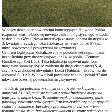
Wiodący deweloper powierzchni komercyjnych Hillwood Polska
rozpoczął właśnie budowę nowego centrum logistycznego w Łodzi
w dzielnicy Górna. Nowa inwestycja zostanie oddana do użytku w
3. kwartale przyszłego roku i dostarczy na rynek ponad 97 tys.
mkw. nowoczesnej powierzchni magazynowej.
Centrum logistyczne zlokalizowane w południowej części miasta,
bezpośrednio przy drodze krajowej nr 14, w pobliżu Centrum
Handlowego Port Łódź. Taka lokalizacja zapewni najemcom
magazynu sprawny dojazd zarówno do drogi ekspresowej S14,
czyli tzw. zachodniej obwodnicy Łodzi i Pabianic, jak również do
autostrad A1 i A2. W nowej hali powstanie w sumie ponad 97 000
mkw. nowoczesnej powierzchni magazynowej.
-
Łódź, dzięki położeniu w samym sercu kraju, na krzyżowaniu
autostrad A1 i A2, stała się jednym z najważniejszych miejsc na
logistycznej mapie kraju. To idealny punkt przeładunkowy, gdzie
powstają sortownie największych firm kurierskich czy magazyny dla
sektora e-commerce. Inwestycje prowadzone przez nas w tym
regionie cieszą się dużym zainteresowaniem ze strony najemców, co