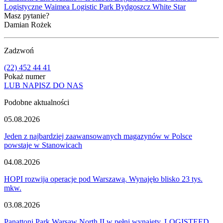
Logistyczne
Waimea Logistic Park Bydgoszcz
White Star
Masz pytanie?
Damian Rożek
Zadzwoń
(22) 452 44 41
Pokaż numer
LUB NAPISZ DO NAS
Podobne aktualności
05.08.2026
Jeden z najbardziej zaawansowanych magazynów w Polsce
powstaje w Stanowicach
04.08.2026
HOPI rozwija operacje pod Warszawą. Wynajęło blisko 23 tys.
mkw.
03.08.2026
Panattoni Park Warsaw North II w pełni wynajęty. LOGISTEED