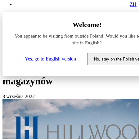
ZH
Aktualności z rynku magazynowego
Welcome!
Hillwood z kolejnym projektem w Łodzi. Powstanie prawie
100 tys. metrów magazynów
You appear to be visiting from outside Poland. Would you like t
site in English?
Hillwood z kolejnym
projektem w Łodzi. Powstanie
Yes, go to English version
No, stay on the Polish v
prawie 100 tys. metrów
magazynów
8 września 2022