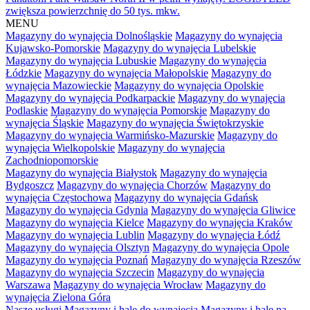
zwiększa powierzchnię do 50 tys. mkw.
MENU
Magazyny do wynajęcia Dolnośląskie
Magazyny do wynajęcia
Kujawsko-Pomorskie
Magazyny do wynajęcia Lubelskie
Magazyny do wynajęcia Lubuskie
Magazyny do wynajęcia
Łódzkie
Magazyny do wynajęcia Małopolskie
Magazyny do
wynajęcia Mazowieckie
Magazyny do wynajęcia Opolskie
Magazyny do wynajęcia Podkarpackie
Magazyny do wynajęcia
Podlaskie
Magazyny do wynajęcia Pomorskie
Magazyny do
wynajęcia Śląskie
Magazyny do wynajęcia Świętokrzyskie
Magazyny do wynajęcia Warmińsko-Mazurskie
Magazyny do
wynajęcia Wielkopolskie
Magazyny do wynajęcia
Zachodniopomorskie
Magazyny do wynajęcia Białystok
Magazyny do wynajęcia
Bydgoszcz
Magazyny do wynajęcia Chorzów
Magazyny do
wynajęcia Częstochowa
Magazyny do wynajęcia Gdańsk
Magazyny do wynajęcia Gdynia
Magazyny do wynajęcia Gliwice
Magazyny do wynajęcia Kielce
Magazyny do wynajęcia Kraków
Magazyny do wynajęcia Lublin
Magazyny do wynajęcia Łódź
Magazyny do wynajęcia Olsztyn
Magazyny do wynajęcia Opole
Magazyny do wynajęcia Poznań
Magazyny do wynajęcia Rzeszów
Magazyny do wynajęcia Szczecin
Magazyny do wynajęcia
Warszawa
Magazyny do wynajęcia Wrocław
Magazyny do
wynajęcia Zielona Góra
Nasze usługi
Magazyny i hale do wynajęcia
Magazyny i hale na