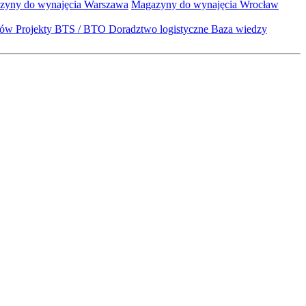
zyny do wynajęcia Warszawa
Magazyny do wynajęcia Wrocław
któw
Projekty BTS / BTO
Doradztwo logistyczne
Baza wiedzy