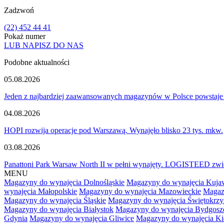
Zadzwoń
(22) 452 44 41
Pokaż numer
LUB NAPISZ DO NAS
Podobne aktualności
05.08.2026
Jeden z najbardziej zaawansowanych magazynów w Polsce powstaje
04.08.2026
HOPI rozwija operacje pod Warszawą. Wynajęło blisko 23 tys. mkw.
03.08.2026
Panattoni Park Warsaw North II w pełni wynajęty. LOGISTEED zwię
MENU
Magazyny do wynajęcia Dolnośląskie
Magazyny do wynajęcia Kuja
wynajęcia Małopolskie
Magazyny do wynajęcia Mazowieckie
Magaz
Magazyny do wynajęcia Śląskie
Magazyny do wynajęcia Świętokrzy
Magazyny do wynajęcia Białystok
Magazyny do wynajęcia Bydgosz
Gdynia
Magazyny do wynajęcia Gliwice
Magazyny do wynajęcia Ki