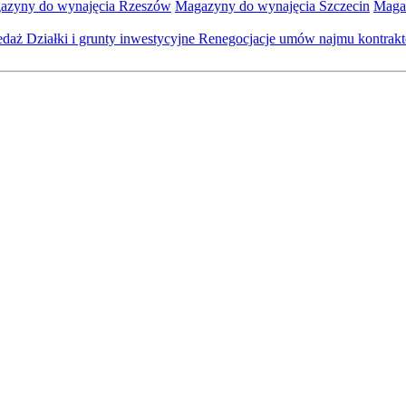
azyny do wynajęcia Rzeszów
Magazyny do wynajęcia Szczecin
Maga
zedaż
Działki i grunty inwestycyjne
Renegocjacje umów najmu kontra