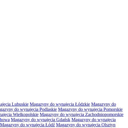
jęcia Lubuskie
Magazyny do wynajęcia Łódzkie
Magazyny do
gazyny do wynajęcia Podlaskie
Magazyny do wynajęcia Pomorskie
jęcia Wielkopolskie
Magazyny do wynajęcia Zachodniopomorskie
chowa
Magazyny do wynajęcia Gdańsk
Magazyny do wynajęcia
Magazyny do wynajęcia Łódź
Magazyny do wynajęcia Olsztyn