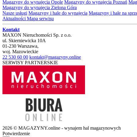
Magazyny do wynajęcia Opole
Magazyny do wynajęcia Poznań
Mag
Magazyny do wynajęcia Zielona Góra
Nasze usługi
Magazyny i hale do wynajęcia
Magazyny i hale na spr
Aktualności
Mapa serwisu
Kontakt
MAXON Nieruchomości Sp. z o.o.
ul.
Skierniewicka 10A
01-230
Warszawa
,
woj.
Mazowieckie
22 530 60 00
kontakt@magazyny.online
SERWISY PARTNERSKIE
2026 © MAGAZYNY.online - wynajem hal magazynowych
Potwierdzenie