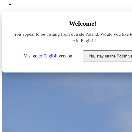
Aktualności z rynku magazynowego
Welcome!
Hillwood Polska z nowym kapitałem
You appear to be visiting from outside Poland. Would you like t
Hillwood Polska z nowym kapit
site in English?
12 sierpnia 2022
Yes, go to English version
No, stay on the Polish v