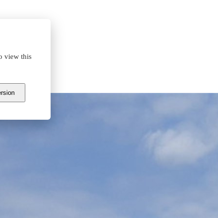
o view this
ałem
ersion