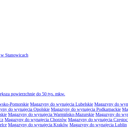
 w Stanowicach
ksza powierzchnię do 50 tys. mkw.
wsko-Pomorskie
Magazyny do wynajęcia Lubelskie
Magazyny do wyna
yny do wynajęcia Opolskie
Magazyny do wynajęcia Podkarpackie
Ma
skie
Magazyny do wynajęcia Warmińsko-Mazurskie
Magazyny do wyna
cz
Magazyny do wynajęcia Chorzów
Magazyny do wynajęcia Często
elce
Magazyny do wynajęcia Kraków
Magazyny do wynajęcia Lublin