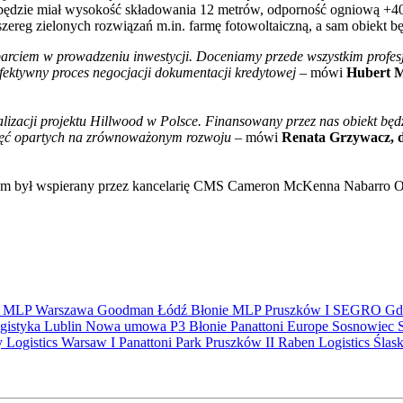
dzie miał wysokość składowania 12 metrów, odporność ogniową +40
ereg zielonych rozwiązań m.in. farmę fotowoltaiczną, a sam obiekt
arciem w prowadzeniu inwestycji. Doceniamy przede wszystkim profesj
efektywny proces negocjacji dokumentacji kredytowej
– mówi
Hubert Mi
alizacji projektu Hillwood w Polsce. Finansowany przez nas obiekt będ
zięć opartych na zrównoważonym rozwoju
– mówi
Renata Grzywacz, 
nium był wspierany przez kancelarię CMS Cameron McKenna Nabarro 
S
MLP
Warszawa
Goodman
Łódź
Błonie
MLP Pruszków I
SEGRO
Gd
gistyka
Lublin
Nowa umowa
P3 Błonie
Panattoni Europe
Sosnowiec
y Logistics Warsaw I
Panattoni Park Pruszków II
Raben Logistics
Ślas