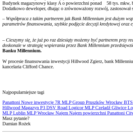
Budynek magazynowy klasy A o powierzchni ponad 58 tys. mkw, bę
Dodatkowo deweloper, dbając o zrównoważony rozwój, zastosował sz
–
Współpraca z takim partnerem jak Bank Millennium jest dużym wsp
parametrów finansowania, szybkie podjęcie decyzji kredytowej oraz 
–
Cieszymy się, że już po raz dziesiąty możemy być partnerem przy re
doskonale w strategię wspierania przez Bank Millennium przedsięw
Banku Millennium.
W procesie finansowania inwestycji Hillwood Zgierz, bank Millen
kancelaria Clifford Chance.
Najpopularniejsze tagi
Panattoni
Nowe inwestycje
7R
MLP Group
Pruszków
Wrocław
BT
Hillwood
Magazyn
P3
DSV Road
Logicor
MLP Czeladź
Gliwice
Lo
MLP Lublin
MLP Wrocław
Najem
Najem powierzchni
Panattoni Cit
Masz pytanie?
Damian Rożek