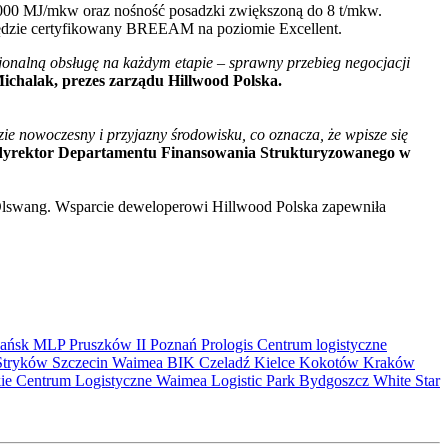
00 MJ/mkw oraz nośność posadzki zwiększoną do 8 t/mkw.
 będzie certyfikowany BREEAM na poziomie Excellent.
onalną obsługę na każdym etapie – sprawny przebieg negocjacji
chalak, prezes zarządu Hillwood Polska.
zie nowoczesny i przyjazny środowisku, co oznacza, że wpisze się
dyrektor Departamentu Finansowania Strukturyzowanego w
Olswang. Wsparcie deweloperowi Hillwood Polska zapewniła
ańsk
MLP Pruszków II
Poznań
Prologis
Centrum logistyczne
Stryków
Szczecin
Waimea
BIK
Czeladź
Kielce
Kokotów
Kraków
kie Centrum Logistyczne
Waimea Logistic Park Bydgoszcz
White Star