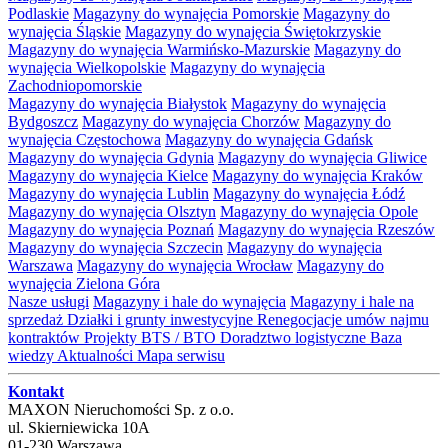
Podlaskie
Magazyny do wynajęcia Pomorskie
Magazyny do
wynajęcia Śląskie
Magazyny do wynajęcia Świętokrzyskie
Magazyny do wynajęcia Warmińsko-Mazurskie
Magazyny do
wynajęcia Wielkopolskie
Magazyny do wynajęcia
Zachodniopomorskie
Magazyny do wynajęcia Białystok
Magazyny do wynajęcia
Bydgoszcz
Magazyny do wynajęcia Chorzów
Magazyny do
wynajęcia Częstochowa
Magazyny do wynajęcia Gdańsk
Magazyny do wynajęcia Gdynia
Magazyny do wynajęcia Gliwice
Magazyny do wynajęcia Kielce
Magazyny do wynajęcia Kraków
Magazyny do wynajęcia Lublin
Magazyny do wynajęcia Łódź
Magazyny do wynajęcia Olsztyn
Magazyny do wynajęcia Opole
Magazyny do wynajęcia Poznań
Magazyny do wynajęcia Rzeszów
Magazyny do wynajęcia Szczecin
Magazyny do wynajęcia
Warszawa
Magazyny do wynajęcia Wrocław
Magazyny do
wynajęcia Zielona Góra
Nasze usługi
Magazyny i hale do wynajęcia
Magazyny i hale na
sprzedaż
Działki i grunty inwestycyjne
Renegocjacje umów najmu
kontraktów
Projekty BTS / BTO
Doradztwo logistyczne
Baza
wiedzy
Aktualności
Mapa serwisu
Kontakt
MAXON Nieruchomości Sp. z o.o.
ul.
Skierniewicka 10A
01-230
Warszawa
,