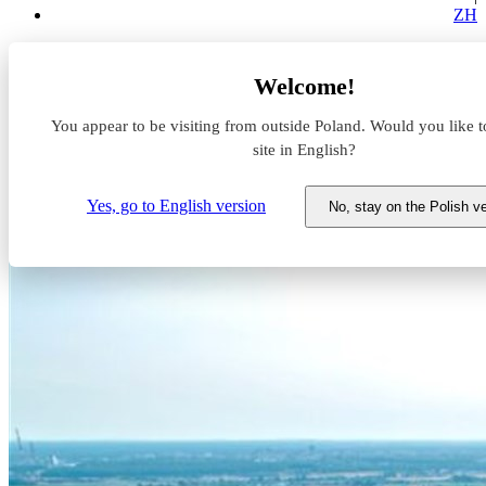
ZH
Aktualności z rynku magazynowego
Welcome!
GLP wzmacnia swoją pozycję na Górnym Śląsku
You appear to be visiting from outside Poland. Would you like t
GLP wzmacnia swoją pozycję
site in English?
na Górnym Śląsku
Yes, go to English version
No, stay on the Polish v
21 sierpnia 2024