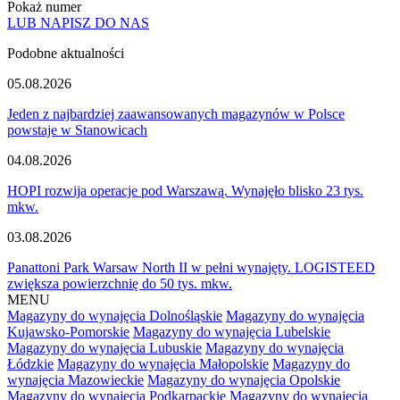
Pokaż numer
LUB NAPISZ DO NAS
Podobne aktualności
05.08.2026
Jeden z najbardziej zaawansowanych magazynów w Polsce
powstaje w Stanowicach
04.08.2026
HOPI rozwija operacje pod Warszawą. Wynajęło blisko 23 tys.
mkw.
03.08.2026
Panattoni Park Warsaw North II w pełni wynajęty. LOGISTEED
zwiększa powierzchnię do 50 tys. mkw.
MENU
Magazyny do wynajęcia Dolnośląskie
Magazyny do wynajęcia
Kujawsko-Pomorskie
Magazyny do wynajęcia Lubelskie
Magazyny do wynajęcia Lubuskie
Magazyny do wynajęcia
Łódzkie
Magazyny do wynajęcia Małopolskie
Magazyny do
wynajęcia Mazowieckie
Magazyny do wynajęcia Opolskie
Magazyny do wynajęcia Podkarpackie
Magazyny do wynajęcia