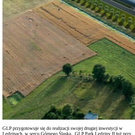
GLP przygotowuje się do realizacji swojej drugiej inwestycji w
Lędzinach, w sercu Górnego Śląska. GLP Park Lędziny II tuż przy