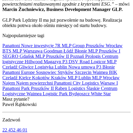
powierzchniami realizowanymi zgodnie z kryteriami ESG.”
– mówi
Marcin Żuchniewicz, Business Development Manager GLP.
GLP Park Lędziny II ma już pozwolenie na budowę. Realizacja
obiektu potrwa około ośmiu miesięcy od startu budowy.
Najpopularniejsze tagi
Panattoni
Nowe inwestycje
7R
MLP Group
Pruszków
Wrocław
BTS
MLP
Warszawa
Goodman
Łódź
Błonie
MLP Pruszków I
SEGRO
Gdańsk
MLP Pruszków II
Poznań
Prologis
Centrum
logistyczne
Hillwood
Magazyn
P3
DSV Road
Logicor
MLP
Czeladź
Gliwice
Logistyka
Lublin
Nowa umowa
P3 Błonie
Panattoni Europe
Sosnowiec
Stryków
Szczecin
Waimea
BIK
Czeladź
Kielce
Kokotów
Kraków
MLP Lublin
MLP Wrocław
Najem
Najem powierzchni
Panattoni City Logistics Warsaw I
Panattoni Park Pruszków II
Raben Logistics
Ślaskie Centrum
Logistyczne
Waimea Logistic Park Bydgoszcz
White Star
Masz pytanie?
Paweł Rąbkowski
Zadzwoń
22 452 46 01