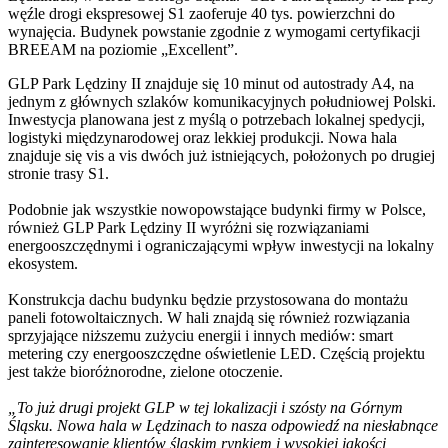
węźle drogi ekspresowej S1 zaoferuje 40 tys. powierzchni do
wynajęcia. Budynek powstanie zgodnie z wymogami certyfikacji
BREEAM na poziomie „Excellent”.
GLP Park Lędziny II znajduje się 10 minut od autostrady A4, na
jednym z głównych szlaków komunikacyjnych południowej Polski.
Inwestycja planowana jest z myślą o potrzebach lokalnej spedycji,
logistyki międzynarodowej oraz lekkiej produkcji. Nowa hala
znajduje się vis a vis dwóch już istniejących, położonych po drugiej
stronie trasy S1.
Podobnie jak wszystkie nowopowstające budynki firmy w Polsce,
również GLP Park Lędziny II wyróżni się rozwiązaniami
energooszczędnymi i ograniczającymi wpływ inwestycji na lokalny
ekosystem.
Konstrukcja dachu budynku będzie przystosowana do montażu
paneli fotowoltaicznych. W hali znajdą się również rozwiązania
sprzyjające niższemu zużyciu energii i innych mediów: smart
metering czy energooszczędne oświetlenie LED. Częścią projektu
jest także bioróżnorodne, zielone otoczenie.
„To już drugi projekt GLP w tej lokalizacji i szósty na Górnym
Śląsku. Nowa hala w Lędzinach to nasza odpowiedź na niesłabnące
zainteresowanie klientów śląskim rynkiem i wysokiej jakości