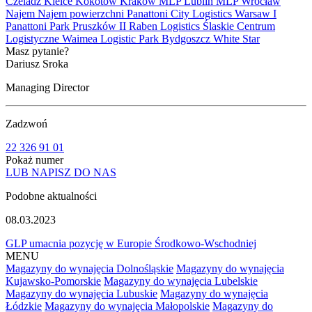
Czeladź
Kielce
Kokotów
Kraków
MLP Lublin
MLP Wrocław
Najem
Najem powierzchni
Panattoni City Logistics Warsaw I
Panattoni Park Pruszków II
Raben Logistics
Ślaskie Centrum
Logistyczne
Waimea Logistic Park Bydgoszcz
White Star
Masz pytanie?
Dariusz Sroka
Managing Director
Zadzwoń
22 326 91 01
Pokaż numer
LUB NAPISZ DO NAS
Podobne aktualności
08.03.2023
GLP umacnia pozycję w Europie Środkowo-Wschodniej
MENU
Magazyny do wynajęcia Dolnośląskie
Magazyny do wynajęcia
Kujawsko-Pomorskie
Magazyny do wynajęcia Lubelskie
Magazyny do wynajęcia Lubuskie
Magazyny do wynajęcia
Łódzkie
Magazyny do wynajęcia Małopolskie
Magazyny do