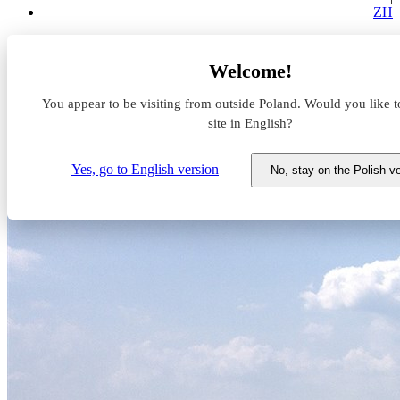
ZH
Aktualności z rynku magazynowego
Welcome!
GLP umacnia pozycję w Europie Środkowo-Wschodniej
You appear to be visiting from outside Poland. Would you like t
GLP umacnia pozycję w
site in English?
Europie Środkowo-Wschodniej
Yes, go to English version
No, stay on the Polish v
8 marca 2023