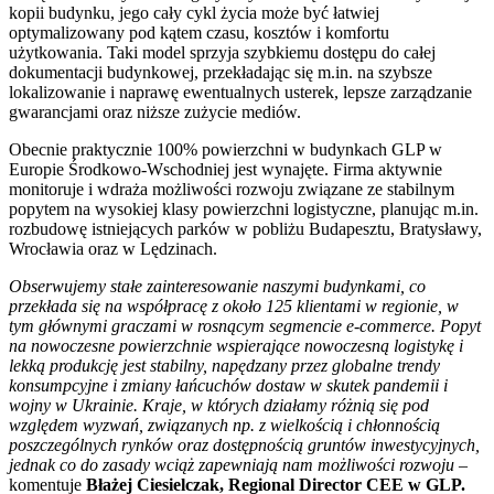
kopii budynku, jego cały cykl życia może być łatwiej
optymalizowany pod kątem czasu, kosztów i komfortu
użytkowania. Taki model sprzyja szybkiemu dostępu do całej
dokumentacji budynkowej, przekładając się m.in. na szybsze
lokalizowanie i naprawę ewentualnych usterek, lepsze zarządzanie
gwarancjami oraz niższe zużycie mediów.
Obecnie praktycznie 100% powierzchni w budynkach GLP w
Europie Środkowo-Wschodniej jest wynajęte. Firma aktywnie
monitoruje i wdraża możliwości rozwoju związane ze stabilnym
popytem na wysokiej klasy powierzchni logistyczne, planując m.in.
rozbudowę istniejących parków w pobliżu Budapesztu, Bratysławy,
Wrocławia oraz w Lędzinach.
Obserwujemy stałe zainteresowanie naszymi budynkami, co
przekłada się na współpracę z około 125 klientami w regionie, w
tym głównymi graczami w rosnącym segmencie e-commerce. Popyt
na nowoczesne powierzchnie wspierające nowoczesną logistykę i
lekką produkcję jest stabilny, napędzany przez globalne trendy
konsumpcyjne i zmiany łańcuchów dostaw w skutek pandemii i
wojny w Ukrainie. Kraje, w których działamy różnią się pod
względem wyzwań, związanych np. z wielkością i chłonnością
poszczególnych rynków oraz dostępnością gruntów inwestycyjnych,
jednak co do zasady wciąż zapewniają nam możliwości rozwoju
–
komentuje
Błażej Ciesielczak, Regional Director CEE w GLP.