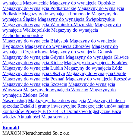
wynajęcia Mazowieckie
Magazyny do wynajęcia Opolskie
Magazyny do wynajęcia Podkarpackie
Magazyny do wynajęcia
Podlaskie
Magazyny do wynajęcia Pomorskie
Magazyny do
wynajęcia Śląskie
Magazyny do wynajęcia Świętokrzyskie
Magazyny do wynajęcia Warmińsko-Mazurskie
Magazyny do
wynajęcia Wielkopolskie
Magazyny do wynajęcia
Zachodniopomorskie
Magazyny do wynajęcia Białystok
Magazyny do wynajęcia
Bydgoszcz
Magazyny do wynajęcia Chorzów
Magazyny do
wynajęcia Częstochowa
Magazyny do wynajęcia Gdańsk
Magazyny do wynajęcia Gdynia
Magazyny do wynajęcia Gliwice
Magazyny do wynajęcia Kielce
Magazyny do wynajęcia Kraków
Magazyny do wynajęcia Lublin
Magazyny do wynajęcia Łódź
Magazyny do wynajęcia Olsztyn
Magazyny do wynajęcia Opole
Magazyny do wynajęcia Poznań
Magazyny do wynajęcia Rzeszów
Magazyny do wynajęcia Szczecin
Magazyny do wynajęcia
Warszawa
Magazyny do wynajęcia Wrocław
Magazyny do
wynajęcia Zielona Góra
Nasze usługi
Magazyny i hale do wynajęcia
Magazyny i hale na
sprzedaż
Działki i grunty inwestycyjne
Renegocjacje umów najmu
kontraktów
Projekty BTS / BTO
Doradztwo logistyczne
Baza
wiedzy
Aktualności
Mapa serwisu
Kontakt
MAXON Nieruchomości Sp. z o.o.