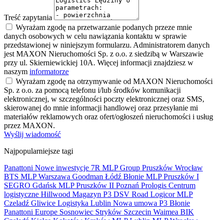
Treść zapytania
Wyrażam zgodę na przetwarzanie podanych przeze mnie
danych osobowych w celu nawiązania kontaktu w sprawie
przedstawionej w niniejszym formularzu. Administratorem danych
jest MAXON Nieruchomości Sp. z o.o. z siedzibą w Warszawie
przy ul. Skierniewickiej 10A. Więcej informacji znajdziesz w
naszym
informatorze
Wyrażam zgodę na otrzymywanie od MAXON Nieruchomości
Sp. z o.o. za pomocą telefonu i/lub środków komunikacji
elektronicznej, w szczególności poczty elektronicznej oraz SMS,
skierowanej do mnie informacji handlowej oraz przesyłanie mi
materiałów reklamowych oraz ofert/ogłoszeń nieruchomości i usług
przez MAXON.
Wyślij wiadomość
Najpopularniejsze tagi
Panattoni
Nowe inwestycje
7R
MLP Group
Pruszków
Wrocław
BTS
MLP
Warszawa
Goodman
Łódź
Błonie
MLP Pruszków I
SEGRO
Gdańsk
MLP Pruszków II
Poznań
Prologis
Centrum
logistyczne
Hillwood
Magazyn
P3
DSV Road
Logicor
MLP
Czeladź
Gliwice
Logistyka
Lublin
Nowa umowa
P3 Błonie
Panattoni Europe
Sosnowiec
Stryków
Szczecin
Waimea
BIK