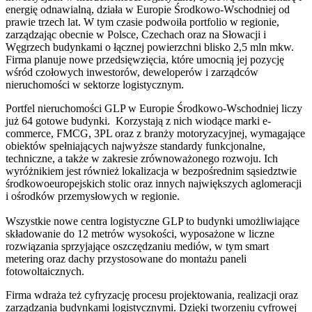
energię odnawialną, działa w Europie Środkowo-Wschodniej od
prawie trzech lat. W tym czasie podwoiła portfolio w regionie,
zarządzając obecnie w Polsce, Czechach oraz na Słowacji i
Węgrzech budynkami o łącznej powierzchni blisko 2,5 mln mkw.
Firma planuje nowe przedsięwzięcia, które umocnią jej pozycję
wśród czołowych inwestorów, deweloperów i zarządców
nieruchomości w sektorze logistycznym.
Portfel nieruchomości GLP w Europie Środkowo-Wschodniej liczy
już 64 gotowe budynki. Korzystają z nich wiodące marki e-
commerce, FMCG, 3PL oraz z branży motoryzacyjnej, wymagające
obiektów spełniających najwyższe standardy funkcjonalne,
techniczne, a także w zakresie zrównoważonego rozwoju. Ich
wyróżnikiem jest również lokalizacja w bezpośrednim sąsiedztwie
środkowoeuropejskich stolic oraz innych największych aglomeracji
i ośrodków przemysłowych w regionie.
Wszystkie nowe centra logistyczne GLP to budynki umożliwiające
składowanie do 12 metrów wysokości, wyposażone w liczne
rozwiązania sprzyjające oszczędzaniu mediów, w tym smart
metering oraz dachy przystosowane do montażu paneli
fotowoltaicznych.
Firma wdraża też cyfryzację procesu projektowania, realizacji oraz
zarządzania budynkami logistycznymi. Dzięki tworzeniu cyfrowej