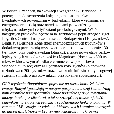
W Polsce, Czechach, na Słowacji i Węgrzech GLP dysponuje
potencjałem do stworzenia kolejnego miliona metrów
kwadratowych powierzchni w budynkach, które wyróżniają się
energooszczędnością oraz rozwiązaniami potwierdzonymi
międzynarodowymi certyfikatami proekologicznymi. Wśród
następnych projektów będzie m.in. rozbudowa popularnego Sziget
Logistics Centre II na przedmieściach Budapesztu (110 tys. mkw.),
Bratislava Business Zone (pięć energooszczędnych budynków z
dodatkową przestrzenią wystawienniczą i handlową – łącznie 130
tys. mkw. przy bratysławskim lotnisku), a także nowe etapy parków
logistycznych w podwrocławskich Magnicach (docelowo 300 tys.
mkw. w kluczowym ośrodku e-commerce w południowo-
wschodniej Polsce) oraz w Lędzinach koło Tychów (planowana
rozbudowa o 200 tys. mkw. oraz stworzenie infrastruktury drogowej
i zieleni z myślą o użytkownikach oraz lokalnej społeczności).
GLP wyróżnia długofalowe spojrzenie na nieruchomości, które
tworzy. Budynki pozostają w naszym portfelu na dłużej i zarządzają
nimi osobiście nasi specjaliści. Takie podejście sprzyja rozwijaniu
mocnych relacji z klientami, a także szczególnej trosce o jakość
budynków na etapie ich realizacji i codziennego funkcjonowania. W
ramach GLP istnieje tez wiele linii biznesowych komplementarnych
do naszej działalności w branży nieruchomości – jak rozwój