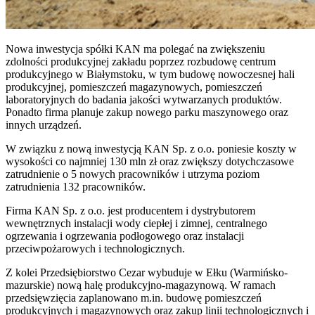
Nowa inwestycja spółki KAN ma polegać na zwiększeniu
zdolności produkcyjnej zakładu poprzez rozbudowę centrum
produkcyjnego w Białymstoku, w tym budowę nowoczesnej hali
produkcyjnej, pomieszczeń magazynowych, pomieszczeń
laboratoryjnych do badania jakości wytwarzanych produktów.
Ponadto firma planuje zakup nowego parku maszynowego oraz
innych urządzeń.
W związku z nową inwestycją KAN Sp. z o.o. poniesie koszty w
wysokości co najmniej 130 mln zł oraz zwiększy dotychczasowe
zatrudnienie o 5 nowych pracowników i utrzyma poziom
zatrudnienia 132 pracowników.
Firma KAN Sp. z o.o. jest producentem i dystrybutorem
wewnętrznych instalacji wody ciepłej i zimnej, centralnego
ogrzewania i ogrzewania podłogowego oraz instalacji
przeciwpożarowych i technologicznych.
Z kolei Przedsiębiorstwo Cezar wybuduje w Ełku (Warmińsko-
mazurskie) nową halę produkcyjno-magazynową. W ramach
przedsięwzięcia zaplanowano m.in. budowę pomieszczeń
produkcyjnych i magazynowych oraz zakup linii technologicznych i