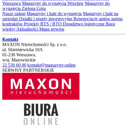
Warszawa
Magazyny do wynajęcia Wrocław
Magazyny do
wynajęcia Zielona Góra
Nasze usługi
Magazyny i hale do wynajęcia
Magazyny i hale na
sprzedaż
Działki i grunty inwestycyjne
Renegocjacje umów najmu
kontraktów
Projekty BTS / BTO
Doradztwo logistyczne
Baza
wiedzy
Aktualności
Mapa serwisu
Kontakt
MAXON Nieruchomości Sp. z o.o.
ul.
Skierniewicka 10A
01-230
Warszawa
,
woj.
Mazowieckie
22 530 60 00
kontakt@magazyny.online
SERWISY PARTNERSKIE