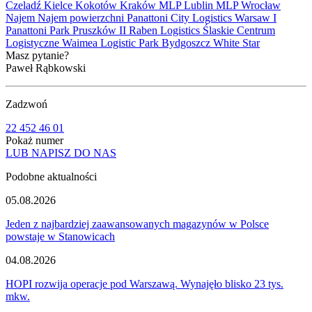
Czeladź
Kielce
Kokotów
Kraków
MLP Lublin
MLP Wrocław
Najem
Najem powierzchni
Panattoni City Logistics Warsaw I
Panattoni Park Pruszków II
Raben Logistics
Ślaskie Centrum
Logistyczne
Waimea Logistic Park Bydgoszcz
White Star
Masz pytanie?
Paweł Rąbkowski
Zadzwoń
22 452 46 01
Pokaż numer
LUB NAPISZ DO NAS
Podobne aktualności
05.08.2026
Jeden z najbardziej zaawansowanych magazynów w Polsce
powstaje w Stanowicach
04.08.2026
HOPI rozwija operacje pod Warszawą. Wynajęło blisko 23 tys.
mkw.