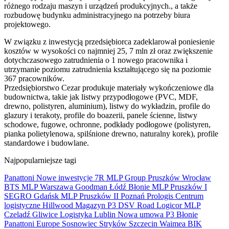
różnego rodzaju maszyn i urządzeń produkcyjnych., a także
rozbudowę budynku administracyjnego na potrzeby biura
projektowego.
W związku z inwestycją przedsiębiorca zadeklarował poniesienie
kosztów w wysokości co najmniej 25, 7 mln zł oraz zwiększenie
dotychczasowego zatrudnienia o 1 nowego pracownika i
utrzymanie poziomu zatrudnienia kształtującego się na poziomie
367 pracowników.
Przedsiębiorstwo Cezar produkuje materiały wykończeniowe dla
budownictwa, takie jak listwy przypodłogowe (PVC, MDF,
drewno, polistyren, aluminium), listwy do wykładzin, profile do
glazury i terakoty, profile do boazerii, panele ścienne, listwy
schodowe, fugowe, ochronne, podkłady podłogowe (polistyren,
pianka polietylenowa, spilśnione drewno, naturalny korek), profile
standardowe i budowlane.
Najpopularniejsze tagi
Panattoni
Nowe inwestycje
7R
MLP Group
Pruszków
Wrocław
BTS
MLP
Warszawa
Goodman
Łódź
Błonie
MLP Pruszków I
SEGRO
Gdańsk
MLP Pruszków II
Poznań
Prologis
Centrum
logistyczne
Hillwood
Magazyn
P3
DSV Road
Logicor
MLP
Czeladź
Gliwice
Logistyka
Lublin
Nowa umowa
P3 Błonie
Panattoni Europe
Sosnowiec
Stryków
Szczecin
Waimea
BIK