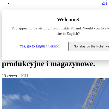
ZH
Aktualności z rynku magazynowego
Welcome!
Dwie inwestycje za ponad 150 mln zł w Suwalskiej SSE.
Powstaną nowe hale produkcyjne i magazynowe.
You appear to be visiting from outside Poland. Would you like t
site in English?
Dwie inwestycje za ponad 150
mln zł w Suwalskiej SSE.
Yes, go to English version
No, stay on the Polish v
Powstaną nowe hale
produkcyjne i magazynowe.
15 czerwca 2021