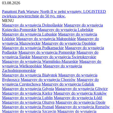
03.08.2026
Panattoni Park Warsaw North II w pełni wynajęty. LOGISTEED
zwiększa powierzchnię do 50 tys. mkw.
MENU
Magazyny do wynajęcia Dolnośląskie
Magazyny do wynajęcia
Kujawsko-Pomorskie
Magazyny do wynajęcia Lubelskie
Magazyny do wynajęcia Lubuskie
Magazyny do wynajęcia
Łódzkie
Magazyny do wynajęcia Małopolskie
Magazyny do
wynajęcia Mazowieckie
Magazyny do wynajęcia Opolskie
Magazyny do wynajęcia Podkarpackie
Magazyny do wynajęcia
Podlaskie
Magazyny do wynajęcia Pomorskie
Magazyny do
wynajęcia Śląskie
Magazyny do wynajęcia Świętokrzyskie
Magazyny do wynajęcia Warmińsko-Mazurskie
Magazyny do
wynajęcia Wielkopolskie
Magazyny do wynajęcia
Zachodniopomorskie
Magazyny do wynajęcia Białystok
Magazyny do wynajęcia
Bydgoszcz
Magazyny do wynajęcia Chorzów
Magazyny do
wynajęcia Częstochowa
Magazyny do wynajęcia Gdańsk
Magazyny do wynajęcia Gdynia
Magazyny do wynajęcia Gliwice
Magazyny do wynajęcia Kielce
Magazyny do wynajęcia Kraków
Magazyny do wynajęcia Lublin
Magazyny do wynajęcia Łódź
Magazyny do wynajęcia Olsztyn
Magazyny do wynajęcia Opole
Magazyny do wynajęcia Poznań
Magazyny do wynajęcia Rzeszów
Magazyny do wynajęcia Szczecin
Magazyny do wynajęcia