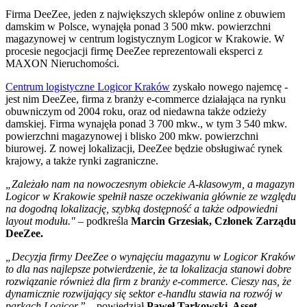
Firma DeeZee, jeden z największych sklepów online z obuwiem
damskim w Polsce, wynajęła ponad 3 500 mkw. powierzchni
magazynowej w centrum logistycznym Logicor w Krakowie. W
procesie negocjacji firmę DeeZee reprezentowali eksperci z
MAXON Nieruchomości.
Centrum logistyczne Logicor Kraków
zyskało nowego najemcę -
jest nim DeeZee, firma z branży e-commerce działająca na rynku
obuwniczym od 2004 roku, oraz od niedawna także odzieży
damskiej. Firma wynajęła ponad 3 700 mkw., w tym 3 540 mkw.
powierzchni magazynowej i blisko 200 mkw. powierzchni
biurowej. Z nowej lokalizacji, DeeZee będzie obsługiwać rynek
krajowy, a także rynki zagraniczne.
„Zależało nam na nowoczesnym obiekcie A-klasowym, a magazyn
Logicor w Krakowie spełnił nasze oczekiwania głównie ze względu
na dogodną lokalizację, szybką dostępność a także odpowiedni
layout modułu."
– podkreśla
Marcin Grzesiak, Członek Zarządu
DeeZee.
„Decyzja firmy DeeZee o wynajęciu magazynu w Logicor Kraków
to dla nas najlepsze potwierdzenie, że ta lokalizacja stanowi dobre
rozwiązanie również dla firm z branży e-commerce. Cieszy nas, że
dynamicznie rozwijający się sektor e-handlu stawia na rozwój w
parkach Logicor.”
– powiedział
Paweł Tarkowski, Asset