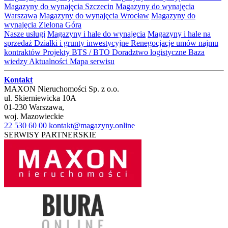
Magazyny do wynajęcia Szczecin
Magazyny do wynajęcia
Warszawa
Magazyny do wynajęcia Wrocław
Magazyny do
wynajęcia Zielona Góra
Nasze usługi
Magazyny i hale do wynajęcia
Magazyny i hale na
sprzedaż
Działki i grunty inwestycyjne
Renegocjacje umów najmu
kontraktów
Projekty BTS / BTO
Doradztwo logistyczne
Baza
wiedzy
Aktualności
Mapa serwisu
Kontakt
MAXON Nieruchomości Sp. z o.o.
ul.
Skierniewicka 10A
01-230
Warszawa
,
woj.
Mazowieckie
22 530 60 00
kontakt@magazyny.online
SERWISY PARTNERSKIE