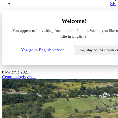
ZH
Aktualności z rynku magazynowego
Welcome!
DeeZee wprowadza się do centrum logistycznego Logicor w
Krakowie
You appear to be visiting from outside Poland. Would you like t
site in English?
DeeZee wprowadza się do
centrum logistycznego Logicor
Yes, go to English version
No, stay on the Polish v
w Krakowie
8 kwietnia 2021
Centrum logistyczne