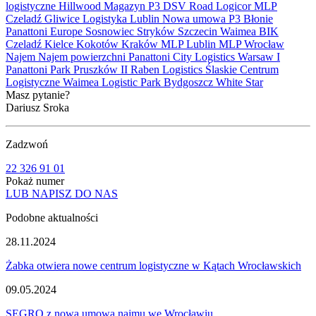
logistyczne
Hillwood
Magazyn
P3
DSV Road
Logicor
MLP
Czeladź
Gliwice
Logistyka
Lublin
Nowa umowa
P3 Błonie
Panattoni Europe
Sosnowiec
Stryków
Szczecin
Waimea
BIK
Czeladź
Kielce
Kokotów
Kraków
MLP Lublin
MLP Wrocław
Najem
Najem powierzchni
Panattoni City Logistics Warsaw I
Panattoni Park Pruszków II
Raben Logistics
Ślaskie Centrum
Logistyczne
Waimea Logistic Park Bydgoszcz
White Star
Masz pytanie?
Dariusz Sroka
Zadzwoń
22 326 91 01
Pokaż numer
LUB NAPISZ DO NAS
Podobne aktualności
28.11.2024
Żabka otwiera nowe centrum logistyczne w Kątach Wrocławskich
09.05.2024
SEGRO z nową umową najmu we Wrocławiu