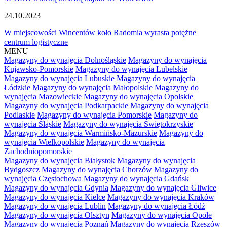
24.10.2023
W miejscowości Wincentów koło Radomia wyrasta potężne
centrum logistyczne
MENU
Magazyny do wynajęcia Dolnośląskie
Magazyny do wynajęcia
Kujawsko-Pomorskie
Magazyny do wynajęcia Lubelskie
Magazyny do wynajęcia Lubuskie
Magazyny do wynajęcia
Łódzkie
Magazyny do wynajęcia Małopolskie
Magazyny do
wynajęcia Mazowieckie
Magazyny do wynajęcia Opolskie
Magazyny do wynajęcia Podkarpackie
Magazyny do wynajęcia
Podlaskie
Magazyny do wynajęcia Pomorskie
Magazyny do
wynajęcia Śląskie
Magazyny do wynajęcia Świętokrzyskie
Magazyny do wynajęcia Warmińsko-Mazurskie
Magazyny do
wynajęcia Wielkopolskie
Magazyny do wynajęcia
Zachodniopomorskie
Magazyny do wynajęcia Białystok
Magazyny do wynajęcia
Bydgoszcz
Magazyny do wynajęcia Chorzów
Magazyny do
wynajęcia Częstochowa
Magazyny do wynajęcia Gdańsk
Magazyny do wynajęcia Gdynia
Magazyny do wynajęcia Gliwice
Magazyny do wynajęcia Kielce
Magazyny do wynajęcia Kraków
Magazyny do wynajęcia Lublin
Magazyny do wynajęcia Łódź
Magazyny do wynajęcia Olsztyn
Magazyny do wynajęcia Opole
Magazyny do wynajęcia Poznań
Magazyny do wynajęcia Rzeszów