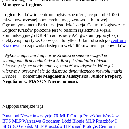
Manager w Logicor.
Logicor Kraków to centrum logistyczne oferujące ponad 21 000
mkw. nowoczesnej powierzchni magazynowo – biurowej.
Ogromnym atutem Parku jest jego lokalizacja. Centrum logistyczne
Logicor Kraków położone jest w bliskim sąsiedztwie węzła
komunikacyjnego DK 44 i autostrady A4, gwarantując szybką i
efektywną logistykę. Co więcej, to tylko 10 km od ścisłego
centrum
Krakowa
, co zapewnia dostęp do wykfalifikowanych pracowników.
"Wybór magazynu Logicor w Krakowie spełnia wszystkie
wymagania firmy odnośnie lokalizacji i standardu obiektu.
Cieszymy się, że udało nam się znaleźć rozwiązanie, które jak
wierzymy, przyczyni się do dalszego dynamicznego rozwoju marki
DeeZee"
– komentuje
Magdalena Muszyńska, Junior Property
Negotiator w MAXON Nieruchomości.
Najpopularniejsze tagi
Panattoni
Nowe inwestycje
7R
MLP Group
Pruszków
Wrocław
BTS
MLP
Warszawa
Goodman
Łódź
Błonie
MLP Pruszków I
SEGRO
Gdańsk
MLP Pruszków II
Poznań
Prologis
Centrum