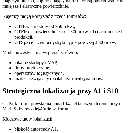
magazyn miejski, odpowiadający na rosnące zapotrzebowanie na
mniejsze i elastyczne powierzchnie.
Najemcy mogą korzystać z trzech formatów:
CTBox
– moduły od 950 mkw.,
CTFlex
– powierzchnie ok. 1300 mkw. dla e-commerce i
produkcji,
CTSpace
– centra dystrybucyjne powyżej 3500 mkw.
Model inwestycji ma wspierać zarówno:
lokalne startupy i MŚP,
firmy produkcyjne,
operatorów logistycznych,
biznes rozwijający działalność międzynarodową.
Strategiczna lokalizacja przy A1 i S10
CTPark Toruń
powstał na ponad 14-hektarowym terenie przy ul.
Marii Skłodowskiej-Curie w
Toruń
.
Kluczowe atuty lokalizacji:
bliskość autostrady A1,