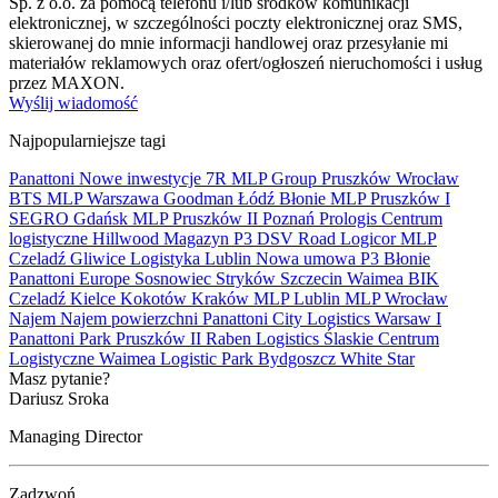
Sp. z o.o. za pomocą telefonu i/lub środków komunikacji
elektronicznej, w szczególności poczty elektronicznej oraz SMS,
skierowanej do mnie informacji handlowej oraz przesyłanie mi
materiałów reklamowych oraz ofert/ogłoszeń nieruchomości i usług
przez MAXON.
Wyślij wiadomość
Najpopularniejsze tagi
Panattoni
Nowe inwestycje
7R
MLP Group
Pruszków
Wrocław
BTS
MLP
Warszawa
Goodman
Łódź
Błonie
MLP Pruszków I
SEGRO
Gdańsk
MLP Pruszków II
Poznań
Prologis
Centrum
logistyczne
Hillwood
Magazyn
P3
DSV Road
Logicor
MLP
Czeladź
Gliwice
Logistyka
Lublin
Nowa umowa
P3 Błonie
Panattoni Europe
Sosnowiec
Stryków
Szczecin
Waimea
BIK
Czeladź
Kielce
Kokotów
Kraków
MLP Lublin
MLP Wrocław
Najem
Najem powierzchni
Panattoni City Logistics Warsaw I
Panattoni Park Pruszków II
Raben Logistics
Ślaskie Centrum
Logistyczne
Waimea Logistic Park Bydgoszcz
White Star
Masz pytanie?
Dariusz Sroka
Managing Director
Zadzwoń