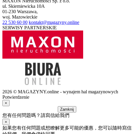
MAXON Nieruchomości Sp. z o.o.
ul.
Skierniewicka 10A
01-230
Warszawa
,
woj.
Mazowieckie
22 530 60 00
kontakt@magazyny.online
SERWISY PARTNERSKIE
2026 © MAGAZYNY.online - wynajem hal magazynowych
Potwierdzenie
×
Zamknij
您有任何問題嗎？請寫信給我們
×
如果您有任何問題或想瞭解更多可能的優惠，您可以隨時寫信