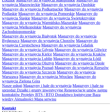
Łódzkie
Magazyny do wynajęcia Małopolskie
Magazyny do
wynajęcia Mazowieckie
Magazyny do wynajęcia Opolskie
Magazyny do wynajęcia Podkarpackie
Magazyny do wynajęcia
Podlaskie
Magazyny do wynajęcia Pomorskie
Magazyny do
wynajęcia Śląskie
Magazyny do wynajęcia Świętokrzyskie
Magazyny do wynajęcia Warmińsko-Mazurskie
Magazyny do
wynajęcia Wielkopolskie
Magazyny do wynajęcia
Zachodniopomorskie
Magazyny do wynajęcia Białystok
Magazyny do wynajęcia
Bydgoszcz
Magazyny do wynajęcia Chorzów
Magazyny do
wynajęcia Częstochowa
Magazyny do wynajęcia Gdańsk
Magazyny do wynajęcia Gdynia
Magazyny do wynajęcia Gliwice
Magazyny do wynajęcia Kielce
Magazyny do wynajęcia Kraków
Magazyny do wynajęcia Lublin
Magazyny do wynajęcia Łódź
Magazyny do wynajęcia Olsztyn
Magazyny do wynajęcia Opole
Magazyny do wynajęcia Poznań
Magazyny do wynajęcia Rzeszów
Magazyny do wynajęcia Szczecin
Magazyny do wynajęcia
Warszawa
Magazyny do wynajęcia Wrocław
Magazyny do
wynajęcia Zielona Góra
Nasze usługi
Magazyny i hale do wynajęcia
Magazyny i hale na
sprzedaż
Działki i grunty inwestycyjne
Renegocjacje umów najmu
kontraktów
Projekty BTS / BTO
Doradztwo logistyczne
Baza
wiedzy
Aktualności
Mapa serwisu
Kontakt