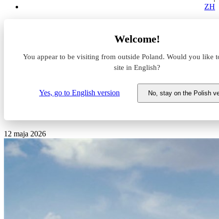
ZH
Aktualności z rynku magazynowego
Welcome!
CTP rozwija magazynowy kompleks w Toruniu. Druga hala
już gotowa
You appear to be visiting from outside Poland. Would you like t
site in English?
CTP rozwija magazynowy
kompleks w Toruniu. Druga
Yes, go to English version
No, stay on the Polish v
hala już gotowa
12 maja 2026