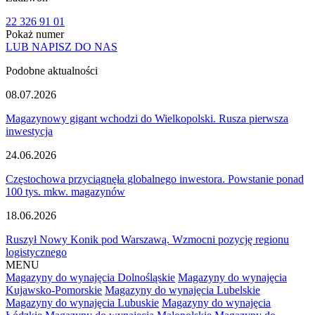
22 326 91 01
Pokaż numer
LUB NAPISZ DO NAS
Podobne aktualności
08.07.2026
Magazynowy gigant wchodzi do Wielkopolski. Rusza pierwsza
inwestycja
24.06.2026
Częstochowa przyciągnęła globalnego inwestora. Powstanie ponad
100 tys. mkw. magazynów
18.06.2026
Ruszył Nowy Konik pod Warszawą. Wzmocni pozycję regionu
logistycznego
MENU
Magazyny do wynajęcia Dolnośląskie
Magazyny do wynajęcia
Kujawsko-Pomorskie
Magazyny do wynajęcia Lubelskie
Magazyny do wynajęcia Lubuskie
Magazyny do wynajęcia