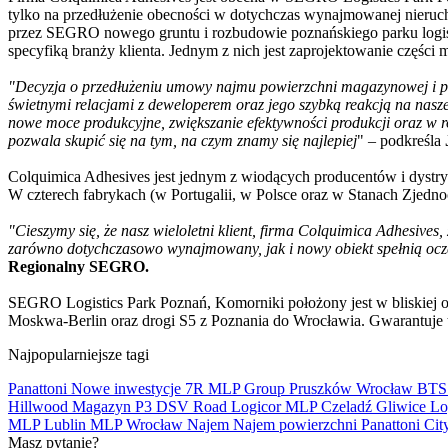
tylko na przedłużenie obecności w dotychczas wynajmowanej nieru
przez SEGRO nowego gruntu i rozbudowie poznańskiego parku logi
specyfiką branży klienta. Jednym z nich jest zaprojektowanie czę
"Decyzja o przedłużeniu umowy najmu powierzchni magazynowej i pr
świetnymi relacjami z deweloperem oraz jego szybką reakcją na nasz
nowe moce produkcyjne, zwiększanie efektywności produkcji oraz w r
pozwala skupić się na tym, na czym znamy się najlepiej
" – podkreśla
Colquimica Adhesives jest jednym z wiodących producentów i dyst
W czterech fabrykach (w Portugalii, w Polsce oraz w Stanach Zjedno
"Cieszymy się, że nasz wieloletni klient, firma Colquimica Adhesiv
zarówno dotychczasowo wynajmowany, jak i nowy obiekt spełnią oczek
Regionalny SEGRO.
SEGRO Logistics Park Poznań, Komorniki położony jest w bliskiej o
Moskwa-Berlin oraz drogi S5 z Poznania do Wrocławia. Gwarantuje 
Najpopularniejsze tagi
Panattoni
Nowe inwestycje
7R
MLP Group
Pruszków
Wrocław
BT
Hillwood
Magazyn
P3
DSV Road
Logicor
MLP Czeladź
Gliwice
Lo
MLP Lublin
MLP Wrocław
Najem
Najem powierzchni
Panattoni Cit
Masz pytanie?