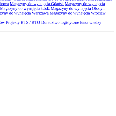
chowa
Magazyny do wynajęcia Gdańsk
Magazyny do wynajęcia
Magazyny do wynajęcia Łódź
Magazyny do wynajęcia Olsztyn
zyny do wynajęcia Warszawa
Magazyny do wynajęcia Wrocław
któw
Projekty BTS / BTO
Doradztwo logistyczne
Baza wiedzy