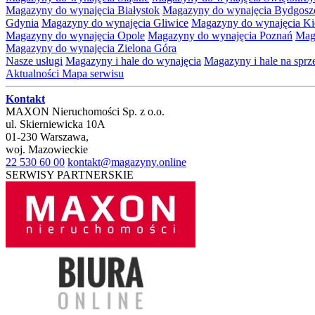
Magazyny do wynajęcia Białystok
Magazyny do wynajęcia Bydgosz
Gdynia
Magazyny do wynajęcia Gliwice
Magazyny do wynajęcia Ki
Magazyny do wynajęcia Opole
Magazyny do wynajęcia Poznań
Mag
Magazyny do wynajęcia Zielona Góra
Nasze usługi
Magazyny i hale do wynajęcia
Magazyny i hale na spr
Aktualności
Mapa serwisu
Kontakt
MAXON Nieruchomości Sp. z o.o.
ul.
Skierniewicka 10A
01-230
Warszawa
,
woj.
Mazowieckie
22 530 60 00
kontakt@magazyny.online
SERWISY PARTNERSKIE