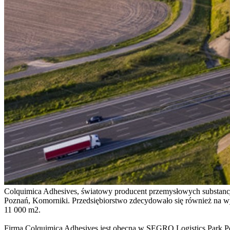
Colquimica Adhesives, światowy producent przemysłowych substancj
Poznań, Komorniki. Przedsiębiorstwo zdecydowało się również na
11 000 m2.
Firma Colquimica Adhesives jest obecna w SEGRO Logistics Park Po