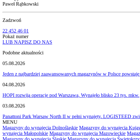
Paweł Rąbkowski
Zadzwoń
22 452 46 01
Pokaż numer
LUB NAPISZ DO NAS
Podobne aktualności
05.08.2026
Jeden z najbardziej zaawansowanych magazynów w Polsce powstaje
04.08.2026
HOPI rozwija operacje pod Warszawą. Wynajęło blisko 23 tys. mkw.
03.08.2026
Panattoni Park Warsaw North II w pełni wynajęty. LOGISTEED zwię
MENU
Magazyny do wynajęcia Dolnośląskie
Magazyny do wynajęcia Kuja
wynajęcia Małopolskie
Magazyny do wynajęcia Mazowieckie
Magaz
Magazyny do wynajęcia Śląskie
Magazyny do wynajęcia Świętokrzy