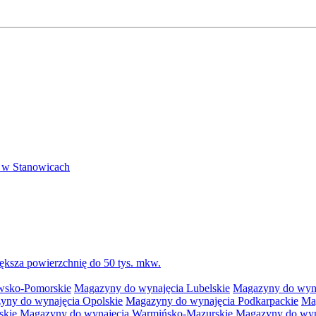
 w Stanowicach
ksza powierzchnię do 50 tys. mkw.
wsko-Pomorskie
Magazyny do wynajęcia Lubelskie
Magazyny do wyna
yny do wynajęcia Opolskie
Magazyny do wynajęcia Podkarpackie
Ma
skie
Magazyny do wynajęcia Warmińsko-Mazurskie
Magazyny do wyna