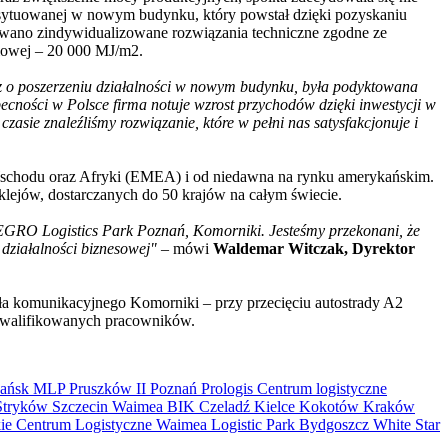
sytuowanej w nowym budynku, który powstał dzięki pozyskaniu
wano zindywidualizowane rozwiązania techniczne zgodne ze
niowej – 20 000 MJ/m2.
 o poszerzeniu działalności w nowym budynku, była podyktowana
ecności w Polsce firma notuje wzrost przychodów dzięki inwestycji w
sie znaleźliśmy rozwiązanie, które w pełni nas satysfakcjonuje i
 Wschodu oraz Afryki (EMEA) i od niedawna na rynku amerykańskim.
klejów, dostarczanych do 50 krajów na całym świecie.
 SEGRO Logistics Park Poznań, Komorniki. Jesteśmy przekonani, że
działalności biznesowej"
– mówi
Waldemar Witczak, Dyrektor
ła komunikacyjnego Komorniki – przy przecięciu autostrady A2
ykwalifikowanych pracowników.
ańsk
MLP Pruszków II
Poznań
Prologis
Centrum logistyczne
Stryków
Szczecin
Waimea
BIK
Czeladź
Kielce
Kokotów
Kraków
kie Centrum Logistyczne
Waimea Logistic Park Bydgoszcz
White Star