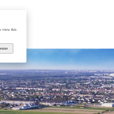
o view this
 SEGRO
ersion