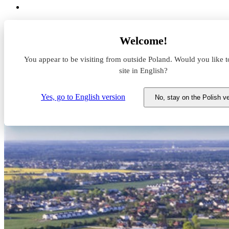
Aktualności z rynku magazynowego
Welcome!
Colquimica Adhesives dalej z SEGRO
You appear to be visiting from outside Poland. Would you like t
Colquimica Adhesives dalej z
site in English?
27 października 2020
Yes, go to English version
No, stay on the Polish v