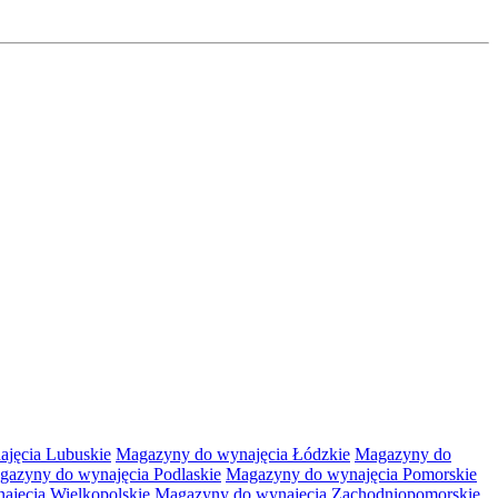
jęcia Lubuskie
Magazyny do wynajęcia Łódzkie
Magazyny do
gazyny do wynajęcia Podlaskie
Magazyny do wynajęcia Pomorskie
jęcia Wielkopolskie
Magazyny do wynajęcia Zachodniopomorskie