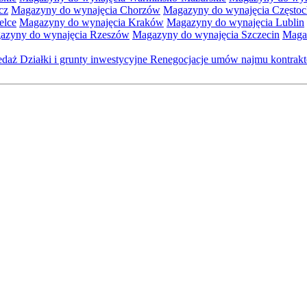
cz
Magazyny do wynajęcia Chorzów
Magazyny do wynajęcia Często
elce
Magazyny do wynajęcia Kraków
Magazyny do wynajęcia Lublin
azyny do wynajęcia Rzeszów
Magazyny do wynajęcia Szczecin
Maga
zedaż
Działki i grunty inwestycyjne
Renegocjacje umów najmu kontra