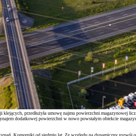
i klejących, przedłużyła umowę najmu powierzchni magazynowej licz
 wynajem dodatkowej powierzchni w nowo powstałym obiekcie magazy
znań, Komorniki od siedmiu lat. Ze względu na dynamiczny rozwój o