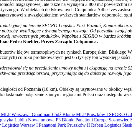
chomości magazynowej, ale także na wynajem 3 800 m2 powierzchni u
stycznego. W obiektach dedykowanych Colquimica Adhesives zastoso
ści magazynowej z uwzględnieniem wyższych standardów odporności og
odukcyjnej na terenie SEGRO Logistics Park Poznań, Komorniki oraz
e potrzeby, wynikające z dynamicznego rozwoju. Od początku swojej ob
ozwój nowoczesnych produktów. Wspólnie z SEGRO w bardzo krótkim cza
João Pedro Koehler, Prezes Zarządu Colquimica.
rybutorów klejów termotopliwych na rynkach Europejskim, Bliskiego
czonych) co roku produkowanych jest 65 tysięcy ton wysokiej jakości 
es, zdecydował się na przedłużenie umowy najmu i ekspansję na terenie
iwania przedsiębiorstwa, przyczyniając się do dalszego rozwoju jego 
dległości od Poznania (10 km). Obiekty są usytuowane w okolicy węz
to doskonałe połączenie z innymi regionami Polski oraz dostęp do w
S
MLP
Warszawa
Goodman
Łódź
Błonie
MLP Pruszków I
SEGRO
Gd
gistyka
Lublin
Nowa umowa
P3 Błonie
Panattoni Europe
Sosnowiec
y Logistics Warsaw I
Panattoni Park Pruszków II
Raben Logistics
Ślas