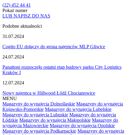
(22) 452 44 41
Pokaż numer
LUB NAPISZ DO NAS
Podobne aktualności
31.07.2024
Cogito EU dołączy do grona najemców MLP Gliwice
24.07.2024
Panattoni rozpoczęło ostatni etap budowy parku City Logistics
Kraków I
12.07.2024
Nowy najemca w Hillwood Łódź Chocianowice
MENU
Magazyny do wynajęcia Dolnośląskie
Magazyny do wynajęcia
Kujawsko-Pomorskie
Magazyny do wynajęcia Lubelskie
Magazyny do wynajęcia Lubuskie
Magazyny do wynajęcia
Łódzkie
Magazyny do wynajęcia Małopolskie
Magazyny do
wynajęcia Mazowieckie
Magazyny do wynajęcia Opolskie
Magazyny do wynajęcia Podkarpackie
Magazyny do wynajęcia