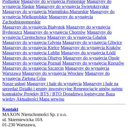
Podlaskie
Magazyny do wynajęcia Pomorskie
Magazyny do
wynajęcia Śląskie
Magazyny do wynajęcia Świętokrzyskie
Magazyny do wynajęcia Warmińsko-Mazurskie
Magazyny do
wynajęcia Wielkopolskie
Magazyny do wynajęcia
Zachodniopomorskie
Magazyny do wynajęcia Białystok
Magazyny do wynajęcia
Bydgoszcz
Magazyny do wynajęcia Chorzów
Magazyny do
wynajęcia Częstochowa
Magazyny do wynajęcia Gdańsk
Magazyny do wynajęcia Gdynia
Magazyny do wynajęcia Gliwice
Magazyny do wynajęcia Kielce
Magazyny do wynajęcia Kraków
Magazyny do wynajęcia Lublin
Magazyny do wynajęcia Łódź
Magazyny do wynajęcia Olsztyn
Magazyny do wynajęcia Opole
Magazyny do wynajęcia Poznań
Magazyny do wynajęcia Rzeszów
Magazyny do wynajęcia Szczecin
Magazyny do wynajęcia
Warszawa
Magazyny do wynajęcia Wrocław
Magazyny do
wynajęcia Zielona Góra
Nasze usługi
Magazyny i hale do wynajęcia
Magazyny i hale na
sprzedaż
Działki i grunty inwestycyjne
Renegocjacje umów najmu
kontraktów
Projekty BTS / BTO
Doradztwo logistyczne
Baza
wiedzy
Aktualności
Mapa serwisu
Kontakt
MAXON Nieruchomości Sp. z o.o.
ul.
Skierniewicka 10A
01-230
Warszawa
,