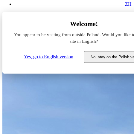
ZH
Aktualności z rynku magazynowego
Welcome!
Cogito EU dołączy do grona najemców MLP Gliwice
You appear to be visiting from outside Poland. Would you like t
Cogito EU dołączy do grona
site in English?
najemców MLP Gliwice
Yes, go to English version
No, stay on the Polish v
31 lipca 2024