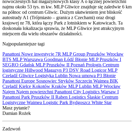
nowoczesnych hal magazynowych klasy A o łącznej powierzchni
najmu około 53 tys. m kw. MLP Gliwice znajduje się zaledwie 6 km
na północ od centrum Gliwic. Dużym ułatwieniem jest bliskość
autostrady A1 (Trójmiasto – granica z Czechami) oraz drogi
krajowej nr 78, która łączy Park z lotniskiem w Katowicach. Ta
doskonała lokalizacja sprawia, że MLP Gliwice jest atrakcyjnym
miejscem dla wielu obszarów działalności.
Najpopularniejsze tagi
Panattoni
Nowe inwestycje
7R
MLP Group
Pruszków
Wrocław
BTS
MLP
Warszawa
Goodman
Łódź
Błonie
MLP Pruszków I
SEGRO
Gdańsk
MLP Pruszków II
Poznań
Prologis
Centrum
logistyczne
Hillwood
Magazyn
P3
DSV Road
Logicor
MLP
Czeladź
Gliwice
Logistyka
Lublin
Nowa umowa
P3 Błonie
Panattoni Europe
Sosnowiec
Stryków
Szczecin
Waimea
BIK
Czeladź
Kielce
Kokotów
Kraków
MLP Lublin
MLP Wrocław
Najem
Najem powierzchni
Panattoni City Logistics Warsaw I
Panattoni Park Pruszków II
Raben Logistics
Ślaskie Centrum
Logistyczne
Waimea Logistic Park Bydgoszcz
White Star
Masz pytanie?
Damian Rożek
Zadzwoń