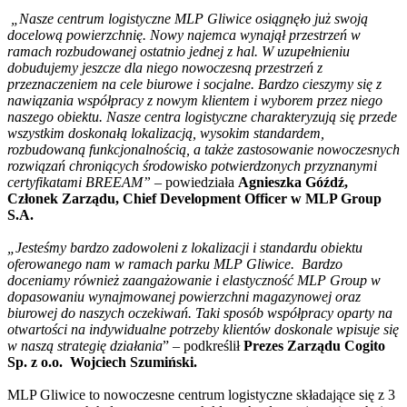
„Nasze centrum logistyczne MLP Gliwice osiągnęło już swoją
docelową powierzchnię. Nowy najemca wynajął przestrzeń w
ramach rozbudowanej ostatnio jednej z hal. W uzupełnieniu
dobudujemy jeszcze dla niego nowoczesną przestrzeń z
przeznaczeniem na cele biurowe i socjalne. Bardzo cieszymy się z
nawiązania współpracy z nowym klientem i wyborem przez niego
naszego obiektu. Nasze centra logistyczne charakteryzują się przede
wszystkim doskonałą lokalizacją, wysokim standardem,
rozbudowaną funkcjonalnością, a także zastosowanie nowoczesnych
rozwiązań chroniących środowisko potwierdzonych przyznanymi
certyfikatami BREEAM”
– powiedziała
Agnieszka Góźdź,
Członek Zarządu, Chief Development Officer w MLP Group
S.A.
„Jesteśmy bardzo zadowoleni z lokalizacji i standardu obiektu
oferowanego nam w ramach parku MLP Gliwice. Bardzo
doceniamy również zaangażowanie i elastyczność MLP Group w
dopasowaniu wynajmowanej powierzchni magazynowej oraz
biurowej do naszych oczekiwań. Taki sposób współpracy oparty na
otwartości na indywidualne potrzeby klientów doskonale wpisuje się
w naszą strategię działania
” – podkreślił
Prezes Zarządu Cogito
Sp. z o.o. Wojciech Szumiński.
MLP Gliwice to nowoczesne centrum logistyczne składające się z 3