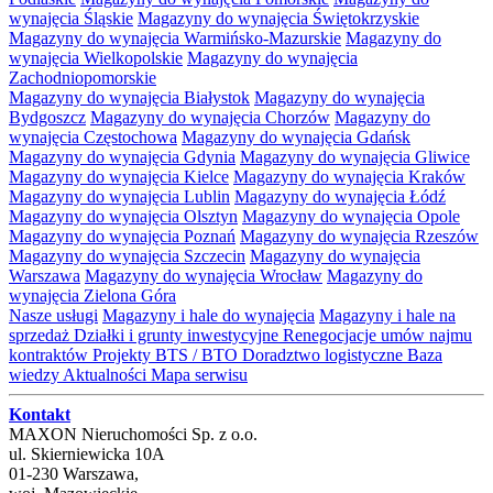
wynajęcia Śląskie
Magazyny do wynajęcia Świętokrzyskie
Magazyny do wynajęcia Warmińsko-Mazurskie
Magazyny do
wynajęcia Wielkopolskie
Magazyny do wynajęcia
Zachodniopomorskie
Magazyny do wynajęcia Białystok
Magazyny do wynajęcia
Bydgoszcz
Magazyny do wynajęcia Chorzów
Magazyny do
wynajęcia Częstochowa
Magazyny do wynajęcia Gdańsk
Magazyny do wynajęcia Gdynia
Magazyny do wynajęcia Gliwice
Magazyny do wynajęcia Kielce
Magazyny do wynajęcia Kraków
Magazyny do wynajęcia Lublin
Magazyny do wynajęcia Łódź
Magazyny do wynajęcia Olsztyn
Magazyny do wynajęcia Opole
Magazyny do wynajęcia Poznań
Magazyny do wynajęcia Rzeszów
Magazyny do wynajęcia Szczecin
Magazyny do wynajęcia
Warszawa
Magazyny do wynajęcia Wrocław
Magazyny do
wynajęcia Zielona Góra
Nasze usługi
Magazyny i hale do wynajęcia
Magazyny i hale na
sprzedaż
Działki i grunty inwestycyjne
Renegocjacje umów najmu
kontraktów
Projekty BTS / BTO
Doradztwo logistyczne
Baza
wiedzy
Aktualności
Mapa serwisu
Kontakt
MAXON Nieruchomości Sp. z o.o.
ul.
Skierniewicka 10A
01-230
Warszawa
,