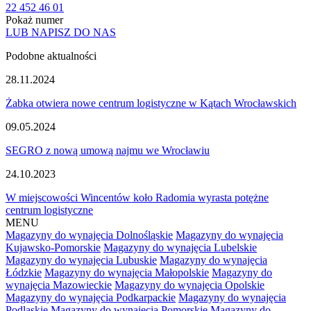
22 452 46 01
Pokaż numer
LUB NAPISZ DO NAS
Podobne aktualności
28.11.2024
Żabka otwiera nowe centrum logistyczne w Kątach Wrocławskich
09.05.2024
SEGRO z nową umową najmu we Wrocławiu
24.10.2023
W miejscowości Wincentów koło Radomia wyrasta potężne
centrum logistyczne
MENU
Magazyny do wynajęcia Dolnośląskie
Magazyny do wynajęcia
Kujawsko-Pomorskie
Magazyny do wynajęcia Lubelskie
Magazyny do wynajęcia Lubuskie
Magazyny do wynajęcia
Łódzkie
Magazyny do wynajęcia Małopolskie
Magazyny do
wynajęcia Mazowieckie
Magazyny do wynajęcia Opolskie
Magazyny do wynajęcia Podkarpackie
Magazyny do wynajęcia
Podlaskie
Magazyny do wynajęcia Pomorskie
Magazyny do