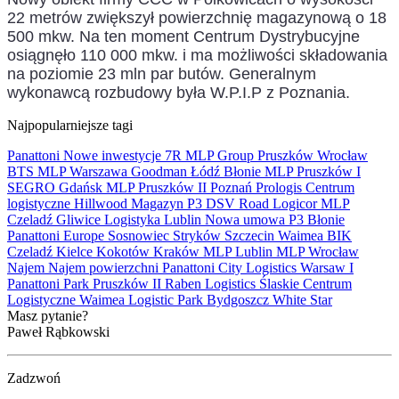
22 metrów zwiększył powierzchnię magazynową o 18
500 mkw. Na ten moment Centrum Dystrybucyjne
osiągnęło 110 000 mkw. i ma możliwości składowania
na poziomie 23 mln par butów. Generalnym
wykonawcą rozbudowy była W.P.I.P z Poznania.
Najpopularniejsze tagi
Panattoni
Nowe inwestycje
7R
MLP Group
Pruszków
Wrocław
BTS
MLP
Warszawa
Goodman
Łódź
Błonie
MLP Pruszków I
SEGRO
Gdańsk
MLP Pruszków II
Poznań
Prologis
Centrum
logistyczne
Hillwood
Magazyn
P3
DSV Road
Logicor
MLP
Czeladź
Gliwice
Logistyka
Lublin
Nowa umowa
P3 Błonie
Panattoni Europe
Sosnowiec
Stryków
Szczecin
Waimea
BIK
Czeladź
Kielce
Kokotów
Kraków
MLP Lublin
MLP Wrocław
Najem
Najem powierzchni
Panattoni City Logistics Warsaw I
Panattoni Park Pruszków II
Raben Logistics
Ślaskie Centrum
Logistyczne
Waimea Logistic Park Bydgoszcz
White Star
Masz pytanie?
Paweł Rąbkowski
Zadzwoń