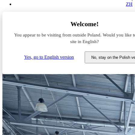
ZH
Aktualności z rynku magazynowego
Welcome!
CCC z większym centrum dystrybucyjnym
You appear to be visiting from outside Poland. Would you like t
CCC z większym centrum
site in English?
dystrybucyjnym
Yes, go to English version
No, stay on the Polish v
31 stycznia 2019
Centrum logistyczne