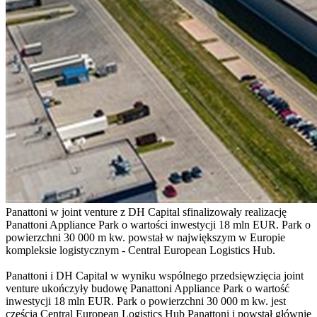
Panattoni w joint venture z DH Capital sfinalizowały realizację
Panattoni Appliance Park o wartości inwestycji 18 mln EUR. Park o
powierzchni 30 000 m kw. powstał w największym w Europie
kompleksie logistycznym - Central European Logistics Hub.
Panattoni i DH Capital w wyniku wspólnego przedsięwzięcia joint
venture ukończyły budowę Panattoni Appliance Park o wartość
inwestycji 18 mln EUR. Park o powierzchni 30 000 m kw. jest
częścią Central European Logistics Hub Panattoni i powstał głównie