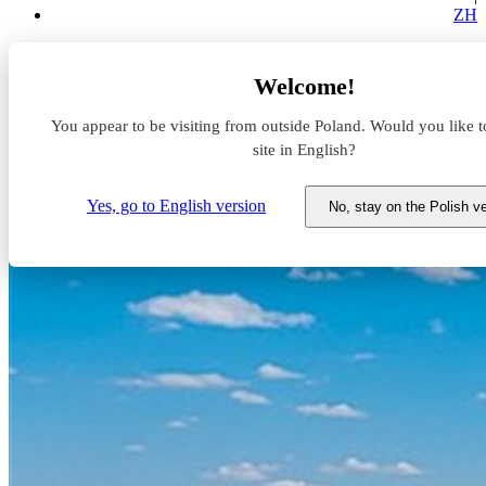
ZH
Aktualności z rynku magazynowego
Welcome!
Budowa Panattoni Appliance Park ukończona
You appear to be visiting from outside Poland. Would you like t
Budowa Panattoni Appliance
site in English?
Park ukończona
Yes, go to English version
No, stay on the Polish v
14 maja 2020