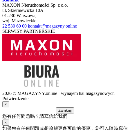
MAXON Nieruchomości Sp. z o.o.
ul.
Skierniewicka 10A
01-230
Warszawa
,
woj.
Mazowieckie
22 530 60 00
kontakt@magazyny.online
SERWISY PARTNERSKIE
2026 © MAGAZYNY.online - wynajem hal magazynowych
Potwierdzenie
×
Zamknij
您有任何問題嗎？請寫信給我們
×
如果您有任何問題或想瞭解更多可能的優惠，您可以隨時寫信