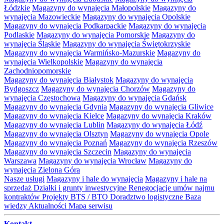
Łódzkie
Magazyny do wynajęcia Małopolskie
Magazyny do
wynajęcia Mazowieckie
Magazyny do wynajęcia Opolskie
Magazyny do wynajęcia Podkarpackie
Magazyny do wynajęcia
Podlaskie
Magazyny do wynajęcia Pomorskie
Magazyny do
wynajęcia Śląskie
Magazyny do wynajęcia Świętokrzyskie
Magazyny do wynajęcia Warmińsko-Mazurskie
Magazyny do
wynajęcia Wielkopolskie
Magazyny do wynajęcia
Zachodniopomorskie
Magazyny do wynajęcia Białystok
Magazyny do wynajęcia
Bydgoszcz
Magazyny do wynajęcia Chorzów
Magazyny do
wynajęcia Częstochowa
Magazyny do wynajęcia Gdańsk
Magazyny do wynajęcia Gdynia
Magazyny do wynajęcia Gliwice
Magazyny do wynajęcia Kielce
Magazyny do wynajęcia Kraków
Magazyny do wynajęcia Lublin
Magazyny do wynajęcia Łódź
Magazyny do wynajęcia Olsztyn
Magazyny do wynajęcia Opole
Magazyny do wynajęcia Poznań
Magazyny do wynajęcia Rzeszów
Magazyny do wynajęcia Szczecin
Magazyny do wynajęcia
Warszawa
Magazyny do wynajęcia Wrocław
Magazyny do
wynajęcia Zielona Góra
Nasze usługi
Magazyny i hale do wynajęcia
Magazyny i hale na
sprzedaż
Działki i grunty inwestycyjne
Renegocjacje umów najmu
kontraktów
Projekty BTS / BTO
Doradztwo logistyczne
Baza
wiedzy
Aktualności
Mapa serwisu
Kontakt