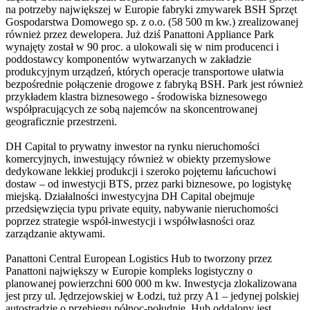
na potrzeby największej w Europie fabryki zmywarek BSH Sprzęt
Gospodarstwa Domowego sp. z o.o. (58 500 m kw.) zrealizowanej
również przez dewelopera. Już dziś Panattoni Appliance Park
wynajęty został w 90 proc. a ulokowali się w nim producenci i
poddostawcy komponentów wytwarzanych w zakładzie
produkcyjnym urządzeń, których operacje transportowe ułatwia
bezpośrednie połączenie drogowe z fabryką BSH. Park jest również
przykładem klastra biznesowego - środowiska biznesowego
współpracujących ze sobą najemców na skoncentrowanej
geograficznie przestrzeni.
DH Capital to prywatny inwestor na rynku nieruchomości
komercyjnych, inwestujący również w obiekty przemysłowe
dedykowane lekkiej produkcji i szeroko pojętemu łańcuchowi
dostaw – od inwestycji BTS, przez parki biznesowe, po logistykę
miejską. Działalności inwestycyjna DH Capital obejmuje
przedsięwzięcia typu private equity, nabywanie nieruchomości
poprzez strategie współ-inwestycji i współwłasności oraz
zarządzanie aktywami.
Panattoni Central European Logistics Hub to tworzony przez
Panattoni największy w Europie kompleks logistyczny o
planowanej powierzchni 600 000 m kw. Inwestycja zlokalizowana
jest przy ul. Jędrzejowskiej w Łodzi, tuż przy A1 – jedynej polskiej
autostradzie o przebiegu północ-południe. Hub oddalony jest