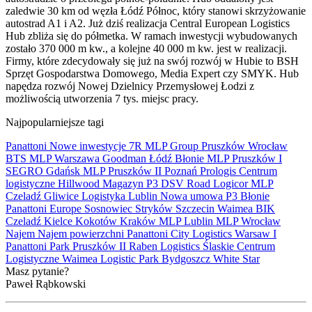
zaledwie 30 km od węzła Łódź Północ, który stanowi skrzyżowanie
autostrad A1 i A2. Już dziś realizacja Central European Logistics
Hub zbliża się do półmetka. W ramach inwestycji wybudowanych
zostało 370 000 m kw., a kolejne 40 000 m kw. jest w realizacji.
Firmy, które zdecydowały się już na swój rozwój w Hubie to BSH
Sprzęt Gospodarstwa Domowego, Media Expert czy SMYK. Hub
napędza rozwój Nowej Dzielnicy Przemysłowej Łodzi z
możliwością utworzenia 7 tys. miejsc pracy.
Najpopularniejsze tagi
Panattoni
Nowe inwestycje
7R
MLP Group
Pruszków
Wrocław
BTS
MLP
Warszawa
Goodman
Łódź
Błonie
MLP Pruszków I
SEGRO
Gdańsk
MLP Pruszków II
Poznań
Prologis
Centrum
logistyczne
Hillwood
Magazyn
P3
DSV Road
Logicor
MLP
Czeladź
Gliwice
Logistyka
Lublin
Nowa umowa
P3 Błonie
Panattoni Europe
Sosnowiec
Stryków
Szczecin
Waimea
BIK
Czeladź
Kielce
Kokotów
Kraków
MLP Lublin
MLP Wrocław
Najem
Najem powierzchni
Panattoni City Logistics Warsaw I
Panattoni Park Pruszków II
Raben Logistics
Ślaskie Centrum
Logistyczne
Waimea Logistic Park Bydgoszcz
White Star
Masz pytanie?
Paweł Rąbkowski