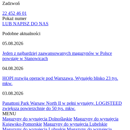
Zadzwoń
22 452 46 01
Pokaż numer
LUB NAPISZ DO NAS
Podobne aktualności
05.08.2026
Jeden z najbardziej zaawansowanych magazynów w Polsce
powstaje w Stanowicach
04.08.2026
HOPI rozwija operacje pod Warszawą. Wynajęło blisko 23 tys.
mkw.
03.08.2026
Panattoni Park Warsaw North II w pełni wynajęty. LOGISTEED
zwiększa powierzchnię do 50 tys. mkw.
MENU
Magazyny do wynajęcia Dolnośląskie
Magazyny do wynajęcia
Kujawsko-Pomorskie
Magazyny do wynajęcia Lubelskie
Magazyny do wynajęcia Lubuskie
Magazyny do wynajęcia