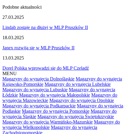
Podobne aktualności
27.03.2025
Lindab zostaje na dłużej w MLP Pruszków II
18.03.2025
Janex rozwija się w MLP Pruszków II
13.03.2025
Dorel Polska wprowadzi się do MLP Czeladź
MENU
Magazyny do wynajęcia Dolnośląskie
Magazyny do wynajęcia
Kujawsko-Pomorskie
Magazyny do wynajęcia Lubelskie
Magazyny do wynajęcia Lubuskie
Magazyny do wynajęcia
Łódzkie
Magazyny do wynajęcia Małopolskie
Magazyny do
wynajęcia Mazowieckie
Magazyny do wynajęcia Opolskie
Magazyny do wynajęcia Podkarpackie
Magazyny do wynajęcia
Podlaskie
Magazyny do wynajęcia Pomorskie
Magazyny do
wynajęcia Śląskie
Magazyny do wynajęcia Świętokrzyskie
Magazyny do wynajęcia Warmińsko-Mazurskie
Magazyny do
wynajęcia Wielkopolskie
Magazyny do wynajęcia
Zachodniopomorskie