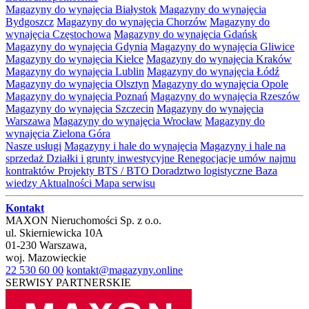
Magazyny do wynajęcia Białystok
Magazyny do wynajęcia
Bydgoszcz
Magazyny do wynajęcia Chorzów
Magazyny do
wynajęcia Częstochowa
Magazyny do wynajęcia Gdańsk
Magazyny do wynajęcia Gdynia
Magazyny do wynajęcia Gliwice
Magazyny do wynajęcia Kielce
Magazyny do wynajęcia Kraków
Magazyny do wynajęcia Lublin
Magazyny do wynajęcia Łódź
Magazyny do wynajęcia Olsztyn
Magazyny do wynajęcia Opole
Magazyny do wynajęcia Poznań
Magazyny do wynajęcia Rzeszów
Magazyny do wynajęcia Szczecin
Magazyny do wynajęcia
Warszawa
Magazyny do wynajęcia Wrocław
Magazyny do
wynajęcia Zielona Góra
Nasze usługi
Magazyny i hale do wynajęcia
Magazyny i hale na
sprzedaż
Działki i grunty inwestycyjne
Renegocjacje umów najmu
kontraktów
Projekty BTS / BTO
Doradztwo logistyczne
Baza
wiedzy
Aktualności
Mapa serwisu
Kontakt
MAXON Nieruchomości Sp. z o.o.
ul.
Skierniewicka 10A
01-230
Warszawa
,
woj.
Mazowieckie
22 530 60 00
kontakt@magazyny.online
SERWISY PARTNERSKIE