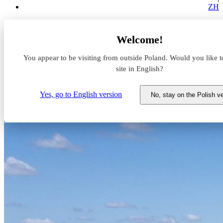
ZH
Aktualności z rynku magazynowego
Welcome!
BEGA Gruppe rośnie w MLP Poznań West
You appear to be visiting from outside Poland. Would you like t
BEGA Gruppe rośnie w MLP
site in English?
Poznań West
Yes, go to English version
No, stay on the Polish v
10 maja 2023
MLP
MLP Poznań West