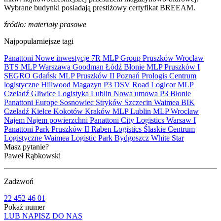
Wybrane budynki posiadają prestiżowy certyfikat BREEAM.
źródło: materiały prasowe
Najpopularniejsze tagi
Panattoni
Nowe inwestycje
7R
MLP Group
Pruszków
Wrocław
BTS
MLP
Warszawa
Goodman
Łódź
Błonie
MLP Pruszków I
SEGRO
Gdańsk
MLP Pruszków II
Poznań
Prologis
Centrum
logistyczne
Hillwood
Magazyn
P3
DSV Road
Logicor
MLP
Czeladź
Gliwice
Logistyka
Lublin
Nowa umowa
P3 Błonie
Panattoni Europe
Sosnowiec
Stryków
Szczecin
Waimea
BIK
Czeladź
Kielce
Kokotów
Kraków
MLP Lublin
MLP Wrocław
Najem
Najem powierzchni
Panattoni City Logistics Warsaw I
Panattoni Park Pruszków II
Raben Logistics
Ślaskie Centrum
Logistyczne
Waimea Logistic Park Bydgoszcz
White Star
Masz pytanie?
Paweł Rąbkowski
Zadzwoń
22 452 46 01
Pokaż numer
LUB NAPISZ DO NAS