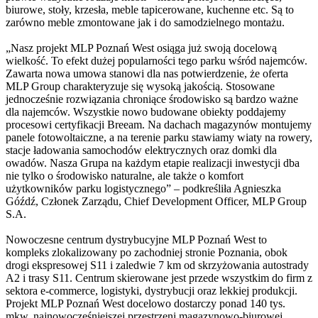
biurowe, stoły, krzesła, meble tapicerowane, kuchenne etc. Są to
zarówno meble zmontowane jak i do samodzielnego montażu.
„Nasz projekt MLP Poznań West osiąga już swoją docelową
wielkość. To efekt dużej popularności tego parku wśród najemców.
Zawarta nowa umowa stanowi dla nas potwierdzenie, że oferta
MLP Group charakteryzuje się wysoką jakością. Stosowane
jednocześnie rozwiązania chroniące środowisko są bardzo ważne
dla najemców. Wszystkie nowo budowane obiekty poddajemy
procesowi certyfikacji Breeam. Na dachach magazynów montujemy
panele fotowoltaiczne, a na terenie parku stawiamy wiaty na rowery,
stacje ładowania samochodów elektrycznych oraz domki dla
owadów. Nasza Grupa na każdym etapie realizacji inwestycji dba
nie tylko o środowisko naturalne, ale także o komfort
użytkowników parku logistycznego” – podkreśliła Agnieszka
Góźdź, Członek Zarządu, Chief Development Officer, MLP Group
S.A.
Nowoczesne centrum dystrybucyjne MLP Poznań West to
kompleks zlokalizowany po zachodniej stronie Poznania, obok
drogi ekspresowej S11 i zaledwie 7 km od skrzyżowania autostrady
A2 i trasy S11. Centrum skierowane jest przede wszystkim do firm z
sektora e-commerce, logistyki, dystrybucji oraz lekkiej produkcji.
Projekt MLP Poznań West docelowo dostarczy ponad 140 tys.
mkw. najnowocześniejszej przestrzeni magazynowo-biurowej.