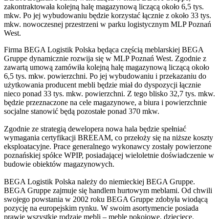
zakontraktowała kolejną halę magazynową liczącą około 6,5 tys.
mkw. Po jej wybudowaniu będzie korzystać łącznie z około 33 tys.
mkw. nowoczesnej przestrzeni w parku logistycznym MLP Poznań
West.
Firma BEGA Logistik Polska będąca częścią meblarskiej BEGA
Gruppe dynamicznie rozwija się w MLP Poznań West. Zgodnie z
zawartą umową zamówiła kolejną halę magazynową liczącą około
6,5 tys. mkw. powierzchni. Po jej wybudowaniu i przekazaniu do
użytkowania producent mebli będzie miał do dyspozycji łącznie
nieco ponad 33 tys. mkw. powierzchni. Z tego blisko 32,7 tys. mkw.
będzie przeznaczone na cele magazynowe, a biura i powierzchnie
socjalne stanowić będą pozostałe ponad 370 mkw.
Zgodnie ze strategią dewelopera nowa hala będzie spełniać
wymagania certyfikacji BREEAM, co przełoży się na niższe koszty
eksploatacyjne. Prace generalnego wykonawcy zostały powierzone
poznańskiej spółce WPIP, posiadającej wieloletnie doświadczenie w
budowie obiektów magazynowych.
BEGA Logistik Polska należy do niemieckiej BEGA Gruppe.
BEGA Gruppe zajmuje się handlem hurtowym meblami. Od chwili
swojego powstania w 2002 roku BEGA Gruppe zdobyła wiodącą
pozycję na europejskim rynku. W swoim asortymencie posiada
prawie wszystkie rodzaje mebli – meble pokojowe, dziecięce,