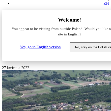
ZH
Aktualności z rynku magazynowego
Welcome!
Arteria Logistics przenosi się do Panattoni Park Warsaw
North II
You appear to be visiting from outside Poland. Would you like t
site in English?
Arteria Logistics przenosi się
do Panattoni Park Warsaw
Yes, go to English version
No, stay on the Polish v
North II
27 kwietnia 2022