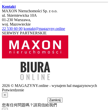
Kontakt
MAXON Nieruchomości Sp. z o.o.
ul.
Skierniewicka 10A
01-230
Warszawa
,
woj.
Mazowieckie
22 530 60 00
kontakt@magazyny.online
SERWISY PARTNERSKIE
2026 © MAGAZYNY.online - wynajem hal magazynowych
Potwierdzenie
×
Zamknij
您有任何問題嗎？請寫信給我們