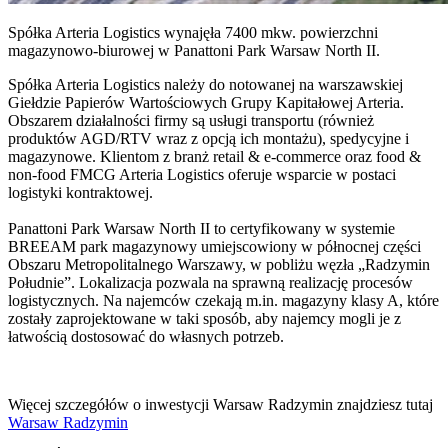
Spółka Arteria Logistics wynajęła 7400 mkw. powierzchni
magazynowo-biurowej w Panattoni Park Warsaw North II.
Spółka Arteria Logistics należy do notowanej na warszawskiej
Giełdzie Papierów Wartościowych Grupy Kapitałowej Arteria.
Obszarem działalności firmy są usługi transportu (również
produktów AGD/RTV wraz z opcją ich montażu), spedycyjne i
magazynowe. Klientom z branż retail & e-commerce oraz food &
non-food FMCG Arteria Logistics oferuje wsparcie w postaci
logistyki kontraktowej.
Panattoni Park Warsaw North II to certyfikowany w systemie
BREEAM park magazynowy umiejscowiony w północnej części
Obszaru Metropolitalnego Warszawy, w pobliżu węzła „Radzymin
Południe”. Lokalizacja pozwala na sprawną realizację procesów
logistycznych. Na najemców czekają m.in. magazyny klasy A, które
zostały zaprojektowane w taki sposób, aby najemcy mogli je z
łatwością dostosować do własnych potrzeb.
Więcej szczegółów o inwestycji Warsaw Radzymin znajdziesz tutaj
Warsaw Radzymin