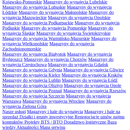
Kujawsko-Pomorskie
Magazyny do wynajęcia Lubelskie
Magazyny do wynajęcia Lubuskie
Magazyny do wynajęcia
Łódzkie
Magazyny do wynajęcia Małopolskie
Magazyny do
wynajęcia Mazowieckie
Magazyny do wynajęcia Opolskie
Magazyny do wynajęcia Podkarpackie
Magazyny do wynajęcia
Podlaskie
Magazyny do wynajęcia Pomorskie
Magazyny do
wynajęcia Śląskie
Magazyny do wynajęcia Świętokrzyskie
Magazyny do wynajęcia Warmińsko-Mazurskie
Magazyny do
wynajęcia Wielkopolskie
Magazyny do wynajęcia
Zachodniopomorskie
Magazyny do wynajęcia Białystok
Magazyny do wynajęcia
Bydgoszcz
Magazyny do wynajęcia Chorzów
Magazyny do
wynajęcia Częstochowa
Magazyny do wynajęcia Gdańsk
Magazyny do wynajęcia Gdynia
Magazyny do wynajęcia Gliwice
Magazyny do wynajęcia Kielce
Magazyny do wynajęcia Kraków
Magazyny do wynajęcia Lublin
Magazyny do wynajęcia Łódź
Magazyny do wynajęcia Olsztyn
Magazyny do wynajęcia Opole
Magazyny do wynajęcia Poznań
Magazyny do wynajęcia Rzeszów
Magazyny do wynajęcia Szczecin
Magazyny do wynajęcia
Warszawa
Magazyny do wynajęcia Wrocław
Magazyny do
wynajęcia Zielona Góra
Nasze usługi
Magazyny i hale do wynajęcia
Magazyny i hale na
sprzedaż
Działki i grunty inwestycyjne
Renegocjacje umów najmu
kontraktów
Projekty BTS / BTO
Doradztwo logistyczne
Baza
wiedzy
Aktualności
Mapa serwisu