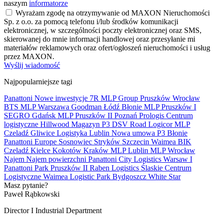
naszym
informatorze
Wyrażam zgodę na otrzymywanie od MAXON Nieruchomości
Sp. z o.o. za pomocą telefonu i/lub środków komunikacji
elektronicznej, w szczególności poczty elektronicznej oraz SMS,
skierowanej do mnie informacji handlowej oraz przesyłanie mi
materiałów reklamowych oraz ofert/ogłoszeń nieruchomości i usług
przez MAXON.
Wyślij wiadomość
Najpopularniejsze tagi
Panattoni
Nowe inwestycje
7R
MLP Group
Pruszków
Wrocław
BTS
MLP
Warszawa
Goodman
Łódź
Błonie
MLP Pruszków I
SEGRO
Gdańsk
MLP Pruszków II
Poznań
Prologis
Centrum
logistyczne
Hillwood
Magazyn
P3
DSV Road
Logicor
MLP
Czeladź
Gliwice
Logistyka
Lublin
Nowa umowa
P3 Błonie
Panattoni Europe
Sosnowiec
Stryków
Szczecin
Waimea
BIK
Czeladź
Kielce
Kokotów
Kraków
MLP Lublin
MLP Wrocław
Najem
Najem powierzchni
Panattoni City Logistics Warsaw I
Panattoni Park Pruszków II
Raben Logistics
Ślaskie Centrum
Logistyczne
Waimea Logistic Park Bydgoszcz
White Star
Masz pytanie?
Paweł Rąbkowski
Director I Industrial Department