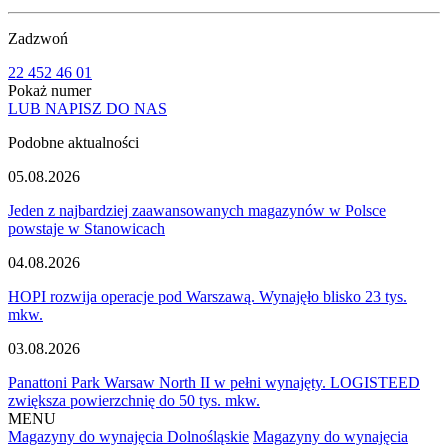
Zadzwoń
22 452 46 01
Pokaż numer
LUB NAPISZ DO NAS
Podobne aktualności
05.08.2026
Jeden z najbardziej zaawansowanych magazynów w Polsce
powstaje w Stanowicach
04.08.2026
HOPI rozwija operacje pod Warszawą. Wynajęło blisko 23 tys.
mkw.
03.08.2026
Panattoni Park Warsaw North II w pełni wynajęty. LOGISTEED
zwiększa powierzchnię do 50 tys. mkw.
MENU
Magazyny do wynajęcia Dolnośląskie
Magazyny do wynajęcia