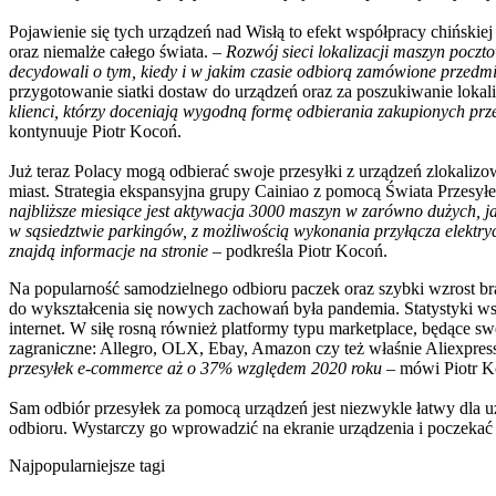
Pojawienie się tych urządzeń nad Wisłą to efekt współpracy chińskiej
oraz niemalże całego świata. –
Rozwój sieci lokalizacji maszyn pocztow
decydowali o tym, kiedy i w jakim czasie odbiorą zamówione przedm
przygotowanie siatki dostaw do urządzeń oraz za poszukiwanie lokali
klienci, którzy doceniają wygodną formę odbierania zakupionych prze
kontynuuje Piotr Kocoń.
Już teraz Polacy mogą odbierać swoje przesyłki z urządzeń zlokali
miast. Strategia ekspansyjna grupy Cainiao z pomocą Świata Przesyłek 
najbliższe miesiące jest aktywacja 3000 maszyn w zarówno dużych, 
w sąsiedztwie parkingów, z możliwością wykonania przyłącza elektr
znajdą informacje na stronie
– podkreśla Piotr Kocoń.
Na popularność samodzielnego odbioru paczek oraz szybki wzrost b
do wykształcenia się nowych zachowań była pandemia. Statystyki ws
internet. W siłę rosną również platformy typu marketplace, będące s
zagraniczne: Allegro, OLX, Ebay, Amazon czy też właśnie Aliexpres
przesyłek e-commerce aż o 37% względem 2020 roku
– mówi Piotr Ko
Sam odbiór przesyłek za pomocą urządzeń jest niezwykle łatwy dla
odbioru. Wystarczy go wprowadzić na ekranie urządzenia i poczekać 
Najpopularniejsze tagi