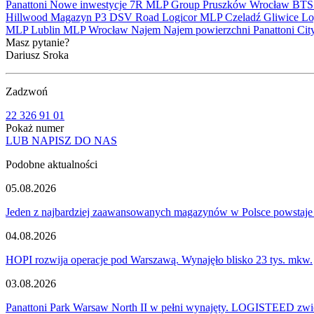
Panattoni
Nowe inwestycje
7R
MLP Group
Pruszków
Wrocław
BT
Hillwood
Magazyn
P3
DSV Road
Logicor
MLP Czeladź
Gliwice
Lo
MLP Lublin
MLP Wrocław
Najem
Najem powierzchni
Panattoni Cit
Masz pytanie?
Dariusz Sroka
Zadzwoń
22 326 91 01
Pokaż numer
LUB NAPISZ DO NAS
Podobne aktualności
05.08.2026
Jeden z najbardziej zaawansowanych magazynów w Polsce powstaje
04.08.2026
HOPI rozwija operacje pod Warszawą. Wynajęło blisko 23 tys. mkw.
03.08.2026
Panattoni Park Warsaw North II w pełni wynajęty. LOGISTEED zwię