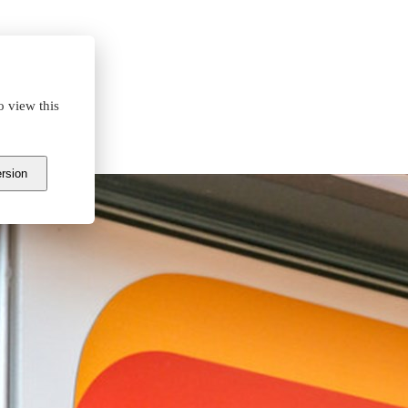
o view this
ą siły
ersion