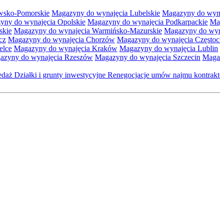
wsko-Pomorskie
Magazyny do wynajęcia Lubelskie
Magazyny do wyna
yny do wynajęcia Opolskie
Magazyny do wynajęcia Podkarpackie
Ma
skie
Magazyny do wynajęcia Warmińsko-Mazurskie
Magazyny do wyna
cz
Magazyny do wynajęcia Chorzów
Magazyny do wynajęcia Często
elce
Magazyny do wynajęcia Kraków
Magazyny do wynajęcia Lublin
azyny do wynajęcia Rzeszów
Magazyny do wynajęcia Szczecin
Maga
zedaż
Działki i grunty inwestycyjne
Renegocjacje umów najmu kontra