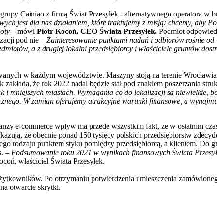
 grupy Cainiao z firmą Świat Przesyłek - alternatywnego operatora w br
ych jest dla nas działaniem, które traktujemy z misją: chcemy, aby Pol
io
ty
– mówi
Piotr Kocoń, CEO Świata Przesyłek.
Podmiot odpowiedzi
zacji pod nie –
Zainteresowanie punktami nadań i odbiorów rośnie od la
dmiotów, a z drugiej lokalni przedsiębiorcy i właściciele gruntów dos
zowanych w każdym województwie. Maszyny stoją na terenie Wrocławia
zakłada, że rok 2022 nadal będzie stał pod znakiem poszerzania struktu
jak i mniejszych miastach. Wymagania co do lokalizacji są niewielki
ycznego. W zamian oferujemy atrakcyjne warunki finansowe, a wynajm
ranży e-commerce wpływ ma przede wszystkim fakt, że w ostatnim cz
kazują, że obecnie ponad 150 tysięcy polskich przedsiębiorstw zdecyd
wego rodzaju punktem styku pomiędzy przedsiębiorcą, a klientem. Do g
s. –
Podsumowanie roku 2021 w wynikach finansowych Świata Przesyłe
coń, właściciel Świata Przesyłek.
 użytkowników. Po otrzymaniu potwierdzenia umieszczenia zamówione
na otwarcie skrytki.