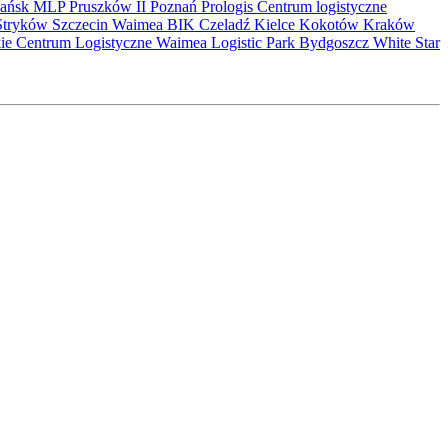
ańsk
MLP Pruszków II
Poznań
Prologis
Centrum logistyczne
Stryków
Szczecin
Waimea
BIK
Czeladź
Kielce
Kokotów
Kraków
kie Centrum Logistyczne
Waimea Logistic Park Bydgoszcz
White Star