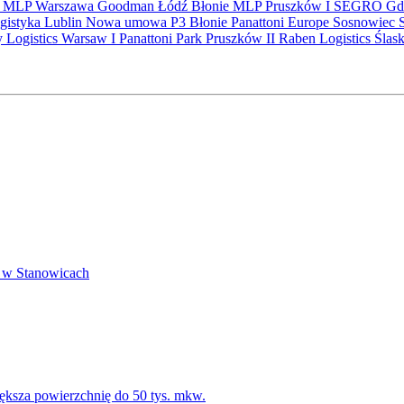
S
MLP
Warszawa
Goodman
Łódź
Błonie
MLP Pruszków I
SEGRO
Gd
gistyka
Lublin
Nowa umowa
P3 Błonie
Panattoni Europe
Sosnowiec
y Logistics Warsaw I
Panattoni Park Pruszków II
Raben Logistics
Ślas
 w Stanowicach
ksza powierzchnię do 50 tys. mkw.