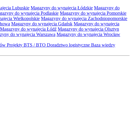
jęcia Lubuskie
Magazyny do wynajęcia Łódzkie
Magazyny do
gazyny do wynajęcia Podlaskie
Magazyny do wynajęcia Pomorskie
jęcia Wielkopolskie
Magazyny do wynajęcia Zachodniopomorskie
chowa
Magazyny do wynajęcia Gdańsk
Magazyny do wynajęcia
Magazyny do wynajęcia Łódź
Magazyny do wynajęcia Olsztyn
zyny do wynajęcia Warszawa
Magazyny do wynajęcia Wrocław
któw
Projekty BTS / BTO
Doradztwo logistyczne
Baza wiedzy