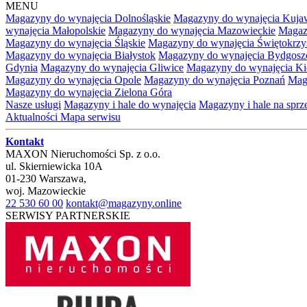
MENU
Magazyny do wynajęcia Dolnośląskie
Magazyny do wynajęcia Kuja
wynajęcia Małopolskie
Magazyny do wynajęcia Mazowieckie
Magaz
Magazyny do wynajęcia Śląskie
Magazyny do wynajęcia Świętokrzy
Magazyny do wynajęcia Białystok
Magazyny do wynajęcia Bydgosz
Gdynia
Magazyny do wynajęcia Gliwice
Magazyny do wynajęcia Ki
Magazyny do wynajęcia Opole
Magazyny do wynajęcia Poznań
Mag
Magazyny do wynajęcia Zielona Góra
Nasze usługi
Magazyny i hale do wynajęcia
Magazyny i hale na spr
Aktualności
Mapa serwisu
Kontakt
MAXON Nieruchomości Sp. z o.o.
ul.
Skierniewicka 10A
01-230
Warszawa
,
woj.
Mazowieckie
22 530 60 00
kontakt@magazyny.online
SERWISY PARTNERSKIE