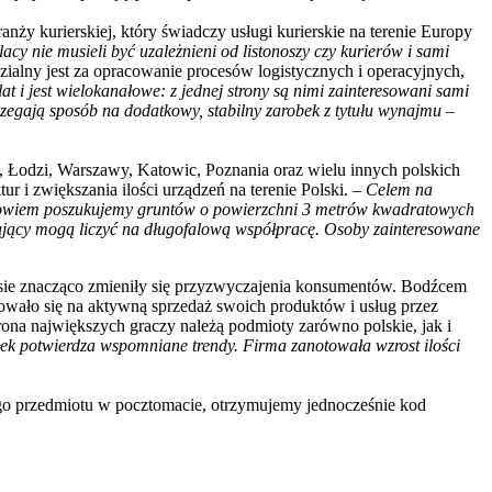
anży kurierskiej, który świadczy usługi kurierskie na terenie Europy
acy nie musieli być uzależnieni od listonoszy czy kurierów i sami
alny jest za opracowanie procesów logistycznych i operacyjnych,
t i jest wielokanałowe: z jednej strony są nimi zainteresowani sami
trzegają sposób na dodatkowy, stabilny zarobek z tytułu wynajmu
–
, Łodzi, Warszawy, Katowic, Poznania oraz wielu innych polskich
r i zwiększania ilości urządzeń na terenie Polski. –
Celem na
e, bowiem poszukujemy gruntów o powierzchni 3 metrów kwadratowych
ujący mogą liczyć na długofalową współpracę. Osoby zainteresowane
asie znacząco zmieniły się przyzwyczajenia konsumentów. Bodźcem
owało się na aktywną sprzedaż swoich produktów i usług przez
rona największych graczy należą podmioty zarówno polskie, jak i
k potwierdza wspomniane trendy. Firma zanotowała wzrost ilości
go przedmiotu w pocztomacie, otrzymujemy jednocześnie kod