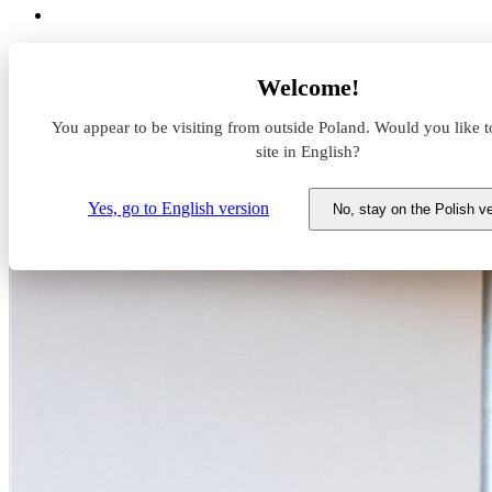
Aktualności z rynku magazynowego
Welcome!
Aliexpress i Świat Przesyłek łączą siły
You appear to be visiting from outside Poland. Would you like t
Aliexpress i Świat Przesyłek łącz
site in English?
19 stycznia 2022
Yes, go to English version
No, stay on the Polish v