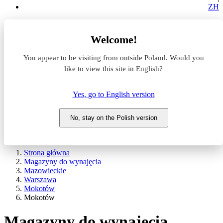
ZH
Lokalizacja
Welcome!
Powierzchnia
You appear to be visiting from outside Poland. Would you
like to view this site in English?
Typ transakcji
Wynajem
Sprzedaż
Yes, go to English version
Nazwa magazynu
No, stay on the Polish version
WYSZUKAJ
POKAŻ / UKRYJ FILTRY
Strona główna
Magazyny do wynajęcia
Mazowieckie
Warszawa
Mokotów
Mokotów
Magazyny do wynajęcia