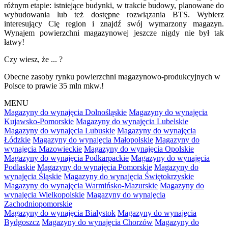
różnym etapie: istniejące budynki, w trakcie budowy, planowane do
wybudowania lub też dostępne rozwiązania BTS. Wybierz
interesujący Cię region i znajdź swój wymarzony magazyn.
Wynajem powierzchni magazynowej jeszcze nigdy nie był tak
łatwy!
Czy wiesz, że ... ?
Obecne zasoby rynku powierzchni magazynowo-produkcyjnych w
Polsce to prawie 35 mln mkw.!
MENU
Magazyny do wynajęcia Dolnośląskie
Magazyny do wynajęcia
Kujawsko-Pomorskie
Magazyny do wynajęcia Lubelskie
Magazyny do wynajęcia Lubuskie
Magazyny do wynajęcia
Łódzkie
Magazyny do wynajęcia Małopolskie
Magazyny do
wynajęcia Mazowieckie
Magazyny do wynajęcia Opolskie
Magazyny do wynajęcia Podkarpackie
Magazyny do wynajęcia
Podlaskie
Magazyny do wynajęcia Pomorskie
Magazyny do
wynajęcia Śląskie
Magazyny do wynajęcia Świętokrzyskie
Magazyny do wynajęcia Warmińsko-Mazurskie
Magazyny do
wynajęcia Wielkopolskie
Magazyny do wynajęcia
Zachodniopomorskie
Magazyny do wynajęcia Białystok
Magazyny do wynajęcia
Bydgoszcz
Magazyny do wynajęcia Chorzów
Magazyny do