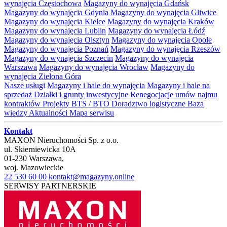
wynajęcia Częstochowa
Magazyny do wynajęcia Gdańsk
Magazyny do wynajęcia Gdynia
Magazyny do wynajęcia Gliwice
Magazyny do wynajęcia Kielce
Magazyny do wynajęcia Kraków
Magazyny do wynajęcia Lublin
Magazyny do wynajęcia Łódź
Magazyny do wynajęcia Olsztyn
Magazyny do wynajęcia Opole
Magazyny do wynajęcia Poznań
Magazyny do wynajęcia Rzeszów
Magazyny do wynajęcia Szczecin
Magazyny do wynajęcia
Warszawa
Magazyny do wynajęcia Wrocław
Magazyny do
wynajęcia Zielona Góra
Nasze usługi
Magazyny i hale do wynajęcia
Magazyny i hale na
sprzedaż
Działki i grunty inwestycyjne
Renegocjacje umów najmu
kontraktów
Projekty BTS / BTO
Doradztwo logistyczne
Baza
wiedzy
Aktualności
Mapa serwisu
Kontakt
MAXON Nieruchomości Sp. z o.o.
ul.
Skierniewicka 10A
01-230
Warszawa
,
woj.
Mazowieckie
22 530 60 00
kontakt@magazyny.online
SERWISY PARTNERSKIE