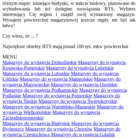
różnym etapie: istniejące budynki, w trakcie budowy, planowane do
wybudowania lub też dostępne rozwiązania BTS. Wybierz
interesujący Cię region i znajdź swój wymarzony magazyn.
Wynajem powierzchni magazynowej jeszcze nigdy nie był tak
łatwy!
Czy wiesz, że ... ?
Największe obiekty BTS mają ponad 100 tyś. mkw powierzchni
MENU
Magazyny do wynajęcia Dolnośląskie
Magazyny do wynajęcia
Kujawsko-Pomorskie
Magazyny do wynajęcia Lubelskie
Magazyny do wynajęcia Lubuskie
Magazyny do wynajęcia
Łódzkie
Magazyny do wynajęcia Małopolskie
Magazyny do
wynajęcia Mazowieckie
Magazyny do wynajęcia Opolskie
Magazyny do wynajęcia Podkarpackie
Magazyny do wynajęcia
Podlaskie
Magazyny do wynajęcia Pomorskie
Magazyny do
wynajęcia Śląskie
Magazyny do wynajęcia Świętokrzyskie
Magazyny do wynajęcia Warmińsko-Mazurskie
Magazyny do
wynajęcia Wielkopolskie
Magazyny do wynajęcia
Zachodniopomorskie
Magazyny do wynajęcia Białystok
Magazyny do wynajęcia
Bydgoszcz
Magazyny do wynajęcia Chorzów
Magazyny do
wynajęcia Częstochowa
Magazyny do wynajęcia Gdańsk