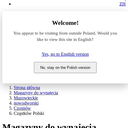
ZH
Lokalizacja
Welcome!
Powierzchnia
You appear to be visiting from outside Poland. Would you
like to view this site in English?
Typ transakcji
Wynajem
Sprzedaż
Yes, go to English version
Nazwa magazynu
No, stay on the Polish version
WYSZUKAJ
POKAŻ / UKRYJ FILTRY
Strona główna
Magazyny do wynajęcia
Mazowieckie
nowodworski
Czosnów
Cząstków Polski
Magazyny do wynajęcia