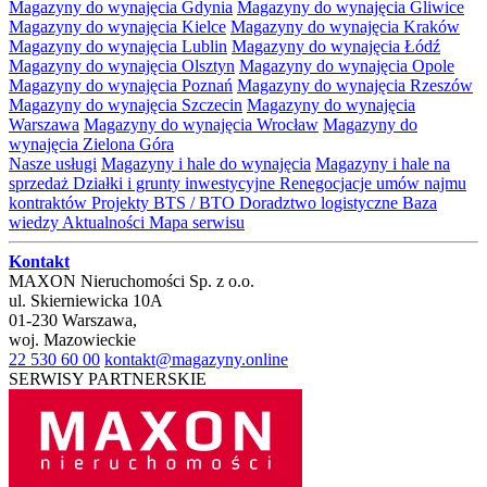
Magazyny do wynajęcia Gdynia
Magazyny do wynajęcia Gliwice
Magazyny do wynajęcia Kielce
Magazyny do wynajęcia Kraków
Magazyny do wynajęcia Lublin
Magazyny do wynajęcia Łódź
Magazyny do wynajęcia Olsztyn
Magazyny do wynajęcia Opole
Magazyny do wynajęcia Poznań
Magazyny do wynajęcia Rzeszów
Magazyny do wynajęcia Szczecin
Magazyny do wynajęcia
Warszawa
Magazyny do wynajęcia Wrocław
Magazyny do
wynajęcia Zielona Góra
Nasze usługi
Magazyny i hale do wynajęcia
Magazyny i hale na
sprzedaż
Działki i grunty inwestycyjne
Renegocjacje umów najmu
kontraktów
Projekty BTS / BTO
Doradztwo logistyczne
Baza
wiedzy
Aktualności
Mapa serwisu
Kontakt
MAXON Nieruchomości Sp. z o.o.
ul.
Skierniewicka 10A
01-230
Warszawa
,
woj.
Mazowieckie
22 530 60 00
kontakt@magazyny.online
SERWISY PARTNERSKIE