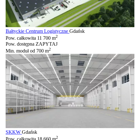
Bałtyckie Centrum Logistyczne
Gdańsk
2
Pow. całkowita
11 700 m
Pow. dostępna
ZAPYTAJ
2
Min. moduł
od 700 m
SKKW
Gdańsk
2
Pow. całkowita
18 660 m