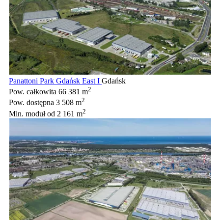
Panattoni Park Gdańsk East I
Gdańsk
2
Pow. całkowita
66 381 m
2
Pow. dostępna
3 508 m
2
Min. moduł
od 2 161 m