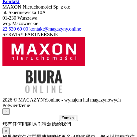
Kontakt
MAXON Nieruchomości Sp. z o.o.
ul.
Skierniewicka 10A
01-230
Warszawa
,
woj.
Mazowieckie
22 530 60 00
kontakt@magazyny.online
SERWISY PARTNERSKIE
2026 © MAGAZYNY.online - wynajem hal magazynowych
Potwierdzenie
×
Zamknij
您有任何問題嗎？請寫信給我們
×
如果您有任何問題或想瞭解更多可能的優惠，您可以隨時寫信