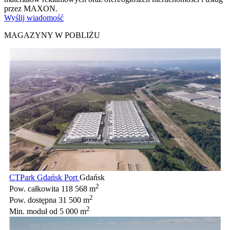
przez MAXON.
Wyślij wiadomość
MAGAZYNY W POBLIŻU
CTPark Gdańsk Port
Gdańsk
2
Pow. całkowita
118 568 m
2
Pow. dostępna
31 500 m
2
Min. moduł
od 5 000 m