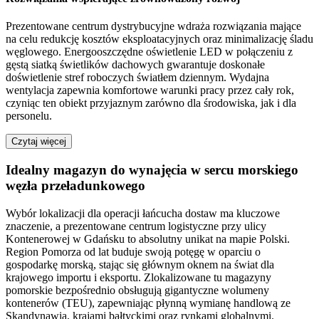
Prezentowane centrum dystrybucyjne wdraża rozwiązania mające
na celu redukcję kosztów eksploatacyjnych oraz minimalizację śladu
węglowego. Energooszczędne oświetlenie LED w połączeniu z
gęstą siatką świetlików dachowych gwarantuje doskonałe
doświetlenie stref roboczych światłem dziennym. Wydajna
wentylacja zapewnia komfortowe warunki pracy przez cały rok,
czyniąc ten obiekt przyjaznym zarówno dla środowiska, jak i dla
personelu.
Czytaj więcej
Idealny magazyn do wynajęcia w sercu morskiego
węzła przeładunkowego
Wybór lokalizacji dla operacji łańcucha dostaw ma kluczowe
znaczenie, a prezentowane centrum logistyczne przy ulicy
Kontenerowej w Gdańsku to absolutny unikat na mapie Polski.
Region Pomorza od lat buduje swoją potęgę w oparciu o
gospodarkę morską, stając się głównym oknem na świat dla
krajowego importu i eksportu. Zlokalizowane tu magazyny
pomorskie bezpośrednio obsługują gigantyczne wolumeny
kontenerów (TEU), zapewniając płynną wymianę handlową ze
Skandynawią, krajami bałtyckimi oraz rynkami globalnymi.