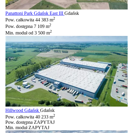
Panattoni Park Gdańsk East III
Gdańsk
2
Pow. całkowita
44 383 m
2
Pow. dostępna
7 109 m
2
Min. moduł
od 3 500 m
Hillwood Gdańsk
Gdańsk
2
Pow. całkowita
40 233 m
Pow. dostępna
ZAPYTAJ
Min. moduł
ZAPYTAJ