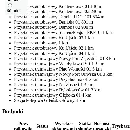
Przystanek autobusowy
Kontenerowa 01
136 m
60 min
Przystanek autobusowy
Kontenerowa 02
236 m
Przystanek autobusowy
Terminal DCT 01
594 m
Przystanek autobusowy
Dambka 01
891 m
Przystanek autobusowy
Dambka 02
908 m
Przystanek autobusowy
Sucharskiego - PKP 01
1 km
Przystanek autobusowy
Ku Ujściu 03
1 km
Przystanek autobusowy
1 km
Przystanek autobusowy
Ku Ujściu 02
1 km
Przystanek autobusowy
Ku Ujściu 04
1 km
Przystanek tramwajowy
Nowy Port Zajezdnia 01
3 km
Przystanek tramwajowy
Władysława IV 01
3 km
Przystanek tramwajowy
Plac Wolności 01
3 km
Przystanek tramwajowy
Nowy Port Oliwska 01
3 km
Przystanek tramwajowy
Przychodnia 01
3 km
Przystanek tramwajowy
Na Zaspę 01
3 km
Przystanek tramwajowy
Rybołowców 01
3 km
Przystanek tramwajowy
Głęboka 01
4 km
Stacja kolejowa
Gdańsk Główny
4 km
Budynki
Pow.
Wysokość
Siatka
Nośność
Status
Tryskacz
całkowita
składowania
słupów
posadzki