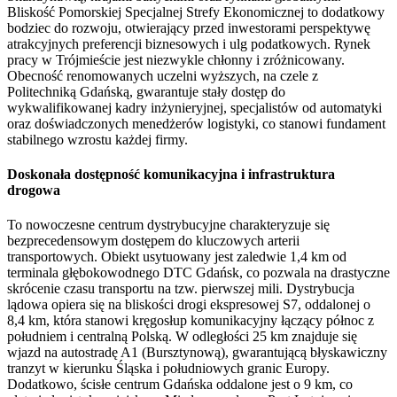
Bliskość Pomorskiej Specjalnej Strefy Ekonomicznej to dodatkowy
bodziec do rozwoju, otwierający przed inwestorami perspektywę
atrakcyjnych preferencji biznesowych i ulg podatkowych. Rynek
pracy w Trójmieście jest niezwykle chłonny i zróżnicowany.
Obecność renomowanych uczelni wyższych, na czele z
Politechniką Gdańską, gwarantuje stały dostęp do
wykwalifikowanej kadry inżynieryjnej, specjalistów od automatyki
oraz doświadczonych menedżerów logistyki, co stanowi fundament
stabilnego wzrostu każdej firmy.
Doskonała dostępność komunikacyjna i infrastruktura
drogowa
To nowoczesne centrum dystrybucyjne charakteryzuje się
bezprecedensowym dostępem do kluczowych arterii
transportowych. Obiekt usytuowany jest zaledwie 1,4 km od
terminala głębokowodnego DTC Gdańsk, co pozwala na drastyczne
skrócenie czasu transportu na tzw. pierwszej mili. Dystrybucja
lądowa opiera się na bliskości drogi ekspresowej S7, oddalonej o
8,4 km, która stanowi kręgosłup komunikacyjny łączący północ z
południem i centralną Polską. W odległości 25 km znajduje się
wjazd na autostradę A1 (Bursztynową), gwarantującą błyskawiczny
tranzyt w kierunku Śląska i południowych granic Europy.
Dodatkowo, ścisłe centrum Gdańska oddalone jest o 9 km, co