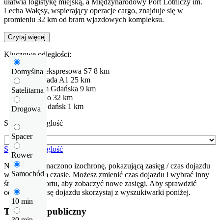
ułatwia logistykę miejską, a Międzynarodowy Port Lotniczy im.
Lecha Wałęsy, wspierający operacje cargo, znajduje się w
promieniu 32 km od bram wjazdowych kompleksu.
Czytaj więcej
Kluczowe odległości:
Droga ekspresowa
S7
8 km
Domyślna
Autostrada
A1
25 km
centrum Gdańska
9 km
Satelitarna
Lotnisko
32 km
DTC Gdańsk
1 km
Drogowa
Sprawdź odleglość
Spacer
Sprawdź odleglość
Rower
Na mapie zaznaczono izochronę, pokazującą zasięg / czas dojazdu
Samochód
w określonym czasie. Możesz zmienić czas dojazdu i wybrać inny
środek transportu, aby zobaczyć nowe zasięgi. Aby sprawdzić
odłegłość i trasę dojazdu skorzystaj z wyszukiwarki poniżej.
10 min
Transport publiczny
30 min