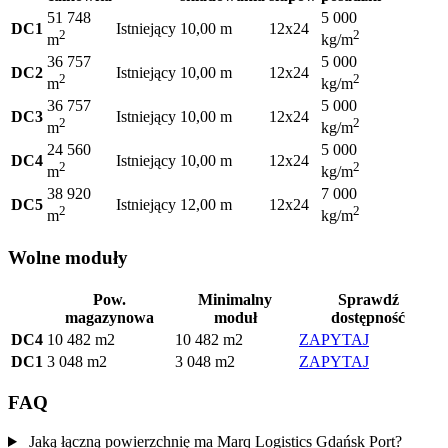
51 748
5 000
DC1
Istniejący
10,00 m
12x24
2
2
m
kg/m
36 757
5 000
DC2
Istniejący
10,00 m
12x24
2
2
m
kg/m
36 757
5 000
DC3
Istniejący
10,00 m
12x24
2
2
m
kg/m
24 560
5 000
DC4
Istniejący
10,00 m
12x24
2
2
m
kg/m
38 920
7 000
DC5
Istniejący
12,00 m
12x24
2
2
m
kg/m
Wolne moduły
Pow.
Minimalny
Sprawdź
magazynowa
moduł
dostępność
DC4
10 482 m2
10 482 m2
ZAPYTAJ
DC1
3 048 m2
3 048 m2
ZAPYTAJ
FAQ
Jaką łączną powierzchnię ma Marq Logistics Gdańsk Port?