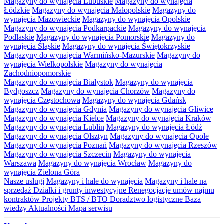
Magazyny do wynajęcia Lubuskie
Magazyny do wynajęcia
Łódzkie
Magazyny do wynajęcia Małopolskie
Magazyny do
wynajęcia Mazowieckie
Magazyny do wynajęcia Opolskie
Magazyny do wynajęcia Podkarpackie
Magazyny do wynajęcia
Podlaskie
Magazyny do wynajęcia Pomorskie
Magazyny do
wynajęcia Śląskie
Magazyny do wynajęcia Świętokrzyskie
Magazyny do wynajęcia Warmińsko-Mazurskie
Magazyny do
wynajęcia Wielkopolskie
Magazyny do wynajęcia
Zachodniopomorskie
Magazyny do wynajęcia Białystok
Magazyny do wynajęcia
Bydgoszcz
Magazyny do wynajęcia Chorzów
Magazyny do
wynajęcia Częstochowa
Magazyny do wynajęcia Gdańsk
Magazyny do wynajęcia Gdynia
Magazyny do wynajęcia Gliwice
Magazyny do wynajęcia Kielce
Magazyny do wynajęcia Kraków
Magazyny do wynajęcia Lublin
Magazyny do wynajęcia Łódź
Magazyny do wynajęcia Olsztyn
Magazyny do wynajęcia Opole
Magazyny do wynajęcia Poznań
Magazyny do wynajęcia Rzeszów
Magazyny do wynajęcia Szczecin
Magazyny do wynajęcia
Warszawa
Magazyny do wynajęcia Wrocław
Magazyny do
wynajęcia Zielona Góra
Nasze usługi
Magazyny i hale do wynajęcia
Magazyny i hale na
sprzedaż
Działki i grunty inwestycyjne
Renegocjacje umów najmu
kontraktów
Projekty BTS / BTO
Doradztwo logistyczne
Baza
wiedzy
Aktualności
Mapa serwisu