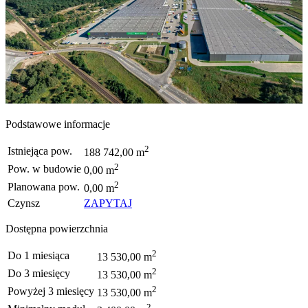
Podstawowe informacje
2
Istniejąca pow.
188 742,00 m
2
Pow. w budowie
0,00 m
2
Planowana pow.
0,00 m
Czynsz
ZAPYTAJ
Dostępna powierzchnia
2
Do 1 miesiąca
13 530,00 m
2
Do 3 miesięcy
13 530,00 m
2
Powyżej 3 miesięcy
13 530,00 m
2