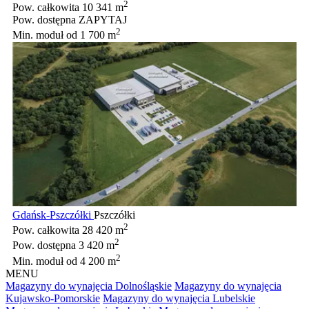
2
Pow. całkowita
10 341 m
Pow. dostępna
ZAPYTAJ
2
Min. moduł
od 1 700 m
Gdańsk-Pszczółki
Pszczółki
2
Pow. całkowita
28 420 m
2
Pow. dostępna
3 420 m
2
Min. moduł
od 4 200 m
MENU
Magazyny do wynajęcia Dolnośląskie
Magazyny do wynajęcia
Kujawsko-Pomorskie
Magazyny do wynajęcia Lubelskie