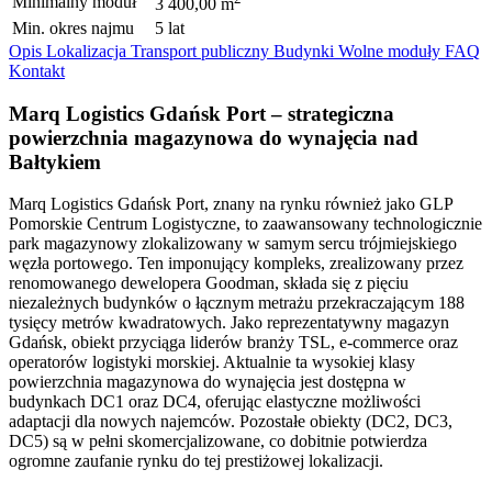
Minimalny moduł
3 400,00 m
Min. okres najmu
5 lat
Opis
Lokalizacja
Transport publiczny
Budynki
Wolne moduły
FAQ
Kontakt
Marq Logistics Gdańsk Port – strategiczna
powierzchnia magazynowa do wynajęcia nad
Bałtykiem
Marq Logistics Gdańsk Port, znany na rynku również jako GLP
Pomorskie Centrum Logistyczne, to zaawansowany technologicznie
park magazynowy zlokalizowany w samym sercu trójmiejskiego
węzła portowego. Ten imponujący kompleks, zrealizowany przez
renomowanego dewelopera Goodman, składa się z pięciu
niezależnych budynków o łącznym metrażu przekraczającym 188
tysięcy metrów kwadratowych. Jako reprezentatywny magazyn
Gdańsk, obiekt przyciąga liderów branży TSL, e-commerce oraz
operatorów logistyki morskiej. Aktualnie ta wysokiej klasy
powierzchnia magazynowa do wynajęcia jest dostępna w
budynkach DC1 oraz DC4, oferując elastyczne możliwości
adaptacji dla nowych najemców. Pozostałe obiekty (DC2, DC3,
DC5) są w pełni skomercjalizowane, co dobitnie potwierdza
ogromne zaufanie rynku do tej prestiżowej lokalizacji.