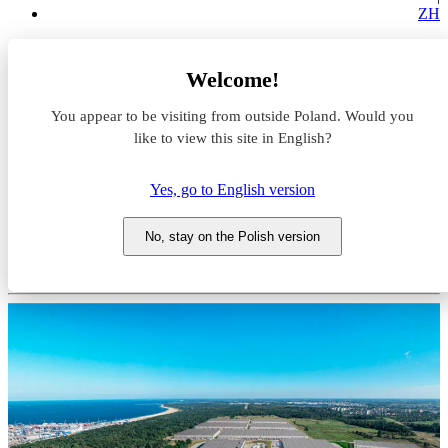
ZH
Magazyny do wynajęcia
Welcome!
Pomorskie
Gdańsk
You appear to be visiting from outside Poland. Would you
Marq Logistics Gdańsk Port
like to view this site in English?
Magazyn do wynajęcia Marq
Yes, go to English version
Logistics Gdańsk Port
No, stay on the Polish version
Pomorskie, Gdańsk, ul. Kontenerowa