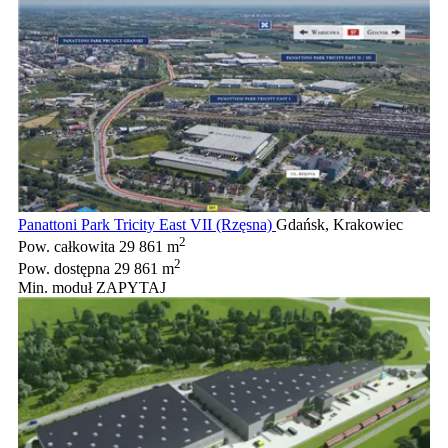
Panattoni Park Tricity East VII (Rzęsna)
Gdańsk, Krakowiec
2
Pow. całkowita
29 861 m
2
Pow. dostępna
29 861 m
Min. moduł
ZAPYTAJ