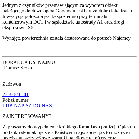
Jednym z czynników przemawiającym za wyborem obiektu
należącego do dewelopera Goodman jest bardzo dobra lokalizacja.
Inwestycja położona jest bezpośrednio przy terminalu
kontenerowym DCT i w sąsiedztwie autostrady A1 oraz drogi
ekspresowej S6.
Wynajęta powierzchnia została dostosowana do potrzeb Najemcy.
DORADCA DS. NAJMU
Dariusz Sroka
Zadzwoń
22 326 91 01
Pokaż numer
LUB NAPISZ DO NAS
ZAINTERESOWANY?
Zapraszamy do wypełnienie krótkiego formularza poniżej. Opiekun
budynku skontaktuje się z Państwem najszybciej jak to możliwe i
przedstawi szczegółowe warunki handlowe tej oferty oraz