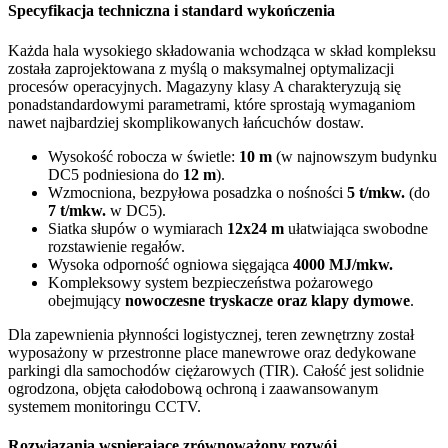
Specyfikacja techniczna i standard wykończenia
Każda hala wysokiego składowania wchodząca w skład kompleksu
została zaprojektowana z myślą o maksymalnej optymalizacji
procesów operacyjnych. Magazyny klasy A charakteryzują się
ponadstandardowymi parametrami, które sprostają wymaganiom
nawet najbardziej skomplikowanych łańcuchów dostaw.
Wysokość robocza w świetle:
10 m
(w najnowszym budynku
DC5 podniesiona do
12 m
).
Wzmocniona, bezpyłowa posadzka o nośności
5 t/mkw.
(do
7 t/mkw.
w DC5).
Siatka słupów o wymiarach
12x24 m
ułatwiająca swobodne
rozstawienie regałów.
Wysoka odporność ogniowa sięgająca
4000 MJ/mkw.
Kompleksowy system bezpieczeństwa pożarowego
obejmujący
nowoczesne tryskacze oraz klapy dymowe
.
Dla zapewnienia płynności logistycznej, teren zewnętrzny został
wyposażony w przestronne place manewrowe oraz dedykowane
parkingi dla samochodów ciężarowych (TIR). Całość jest solidnie
ogrodzona, objęta całodobową ochroną i zaawansowanym
systemem monitoringu CCTV.
Rozwiązania wspierające zrównoważony rozwój