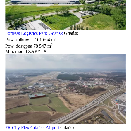
Fortress Logistics Park Gdańsk
Gdańsk
2
Pow. całkowita
101 664 m
2
Pow. dostępna
78 547 m
Min. moduł
ZAPYTAJ
7R City Flex Gdańsk Airport
Gdańsk