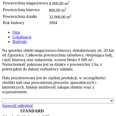
2
Powierzchnia magazynowa
8 000,00 m
2
Powierzchnia biurowa
800,00 m
2
Powierzchnia działki
32 000,00 m
Rok budowy
2004
Opis
Lokalizacja
Budynki
Na sprzedaż obiekt magazynowo-biurowy zlokalizowany ok. 20 km
od Zgorzelca. Całkowita powierzchnia zabudowy, obejmująca halę,
część biurową oraz zadaszenia, wynosi blisko 9 000 m².
Nieruchomość położona jest na działce o powierzchni 3 ha, z
potencjałem do dalszej rozbudowy zakładu.
Hala przystosowana jest do ciężkiej produkcji, w szczególności
obróbki stali oraz prowadzenia procesów spawalniczych i
lakierniczych. Istnieje możliwość zakupu obiektu wraz z
wyposażeniem.
Sprawdź odleglość
STANDARD