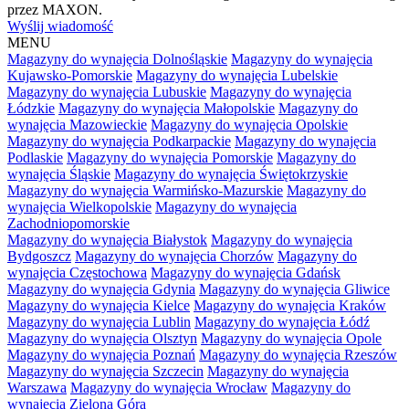
przez MAXON.
Wyślij wiadomość
MENU
Magazyny do wynajęcia Dolnośląskie
Magazyny do wynajęcia
Kujawsko-Pomorskie
Magazyny do wynajęcia Lubelskie
Magazyny do wynajęcia Lubuskie
Magazyny do wynajęcia
Łódzkie
Magazyny do wynajęcia Małopolskie
Magazyny do
wynajęcia Mazowieckie
Magazyny do wynajęcia Opolskie
Magazyny do wynajęcia Podkarpackie
Magazyny do wynajęcia
Podlaskie
Magazyny do wynajęcia Pomorskie
Magazyny do
wynajęcia Śląskie
Magazyny do wynajęcia Świętokrzyskie
Magazyny do wynajęcia Warmińsko-Mazurskie
Magazyny do
wynajęcia Wielkopolskie
Magazyny do wynajęcia
Zachodniopomorskie
Magazyny do wynajęcia Białystok
Magazyny do wynajęcia
Bydgoszcz
Magazyny do wynajęcia Chorzów
Magazyny do
wynajęcia Częstochowa
Magazyny do wynajęcia Gdańsk
Magazyny do wynajęcia Gdynia
Magazyny do wynajęcia Gliwice
Magazyny do wynajęcia Kielce
Magazyny do wynajęcia Kraków
Magazyny do wynajęcia Lublin
Magazyny do wynajęcia Łódź
Magazyny do wynajęcia Olsztyn
Magazyny do wynajęcia Opole
Magazyny do wynajęcia Poznań
Magazyny do wynajęcia Rzeszów
Magazyny do wynajęcia Szczecin
Magazyny do wynajęcia
Warszawa
Magazyny do wynajęcia Wrocław
Magazyny do
wynajęcia Zielona Góra