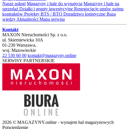
Nasze usługi
Magazyny i hale do wynajęcia
Magazyny i hale na
sprzedaż
Działki i grunty inwestycyjne
Renegocjacje umów najmu
kontraktów
Projekty BTS / BTO
Doradztwo logistyczne
Baza
wiedzy
Aktualności
Mapa serwisu
Kontakt
MAXON Nieruchomości Sp. z o.o.
ul.
Skierniewicka 10A
01-230
Warszawa
,
woj.
Mazowieckie
22 530 60 00
kontakt@magazyny.online
SERWISY PARTNERSKIE
2026 © MAGAZYNY.online - wynajem hal magazynowych
Potwierdzenie