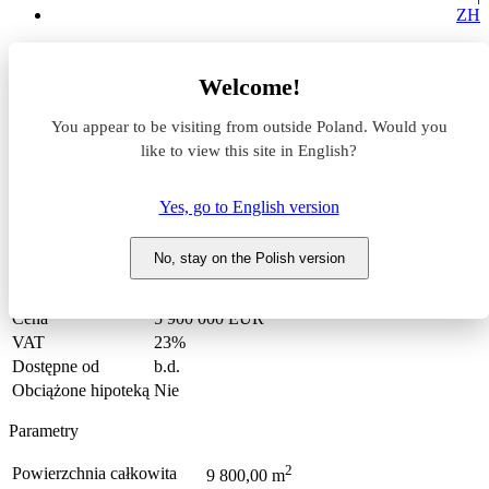
ZH
Wszystkie magazyny
Welcome!
Dolnośląskie
859/OMS/MAX
You appear to be visiting from outside Poland. Would you
like to view this site in English?
Hala + malarnia proszkowa -
Cena do negocjacji!
Yes, go to English version
No, stay on the Polish version
Warunki handlowe
Cena
5 900 000 EUR
VAT
23%
Dostępne od
b.d.
Obciążone hipoteką
Nie
Parametry
2
Powierzchnia całkowita
9 800,00 m