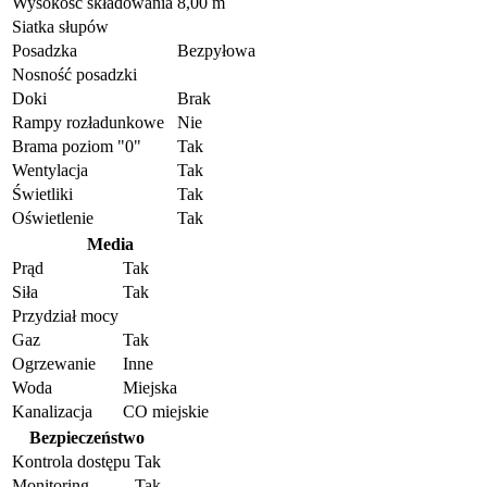
Wysokość składowania
8,00 m
Siatka słupów
Posadzka
Bezpyłowa
Nosność posadzki
Doki
Brak
Rampy rozładunkowe
Nie
Brama poziom "0"
Tak
Wentylacja
Tak
Świetliki
Tak
Oświetlenie
Tak
Media
Prąd
Tak
Siła
Tak
Przydział mocy
Gaz
Tak
Ogrzewanie
Inne
Woda
Miejska
Kanalizacja
CO miejskie
Bezpieczeństwo
Kontrola dostępu
Tak
Monitoring
Tak