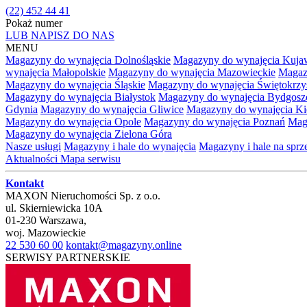
(22) 452 44 41
Pokaż numer
LUB NAPISZ DO NAS
MENU
Magazyny do wynajęcia Dolnośląskie
Magazyny do wynajęcia Kuja
wynajęcia Małopolskie
Magazyny do wynajęcia Mazowieckie
Magaz
Magazyny do wynajęcia Śląskie
Magazyny do wynajęcia Świętokrzy
Magazyny do wynajęcia Białystok
Magazyny do wynajęcia Bydgosz
Gdynia
Magazyny do wynajęcia Gliwice
Magazyny do wynajęcia Ki
Magazyny do wynajęcia Opole
Magazyny do wynajęcia Poznań
Mag
Magazyny do wynajęcia Zielona Góra
Nasze usługi
Magazyny i hale do wynajęcia
Magazyny i hale na spr
Aktualności
Mapa serwisu
Kontakt
MAXON Nieruchomości Sp. z o.o.
ul.
Skierniewicka 10A
01-230
Warszawa
,
woj.
Mazowieckie
22 530 60 00
kontakt@magazyny.online
SERWISY PARTNERSKIE