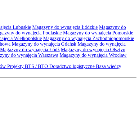
jęcia Lubuskie
Magazyny do wynajęcia Łódzkie
Magazyny do
gazyny do wynajęcia Podlaskie
Magazyny do wynajęcia Pomorskie
jęcia Wielkopolskie
Magazyny do wynajęcia Zachodniopomorskie
chowa
Magazyny do wynajęcia Gdańsk
Magazyny do wynajęcia
Magazyny do wynajęcia Łódź
Magazyny do wynajęcia Olsztyn
zyny do wynajęcia Warszawa
Magazyny do wynajęcia Wrocław
któw
Projekty BTS / BTO
Doradztwo logistyczne
Baza wiedzy