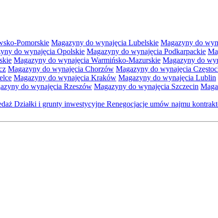
wsko-Pomorskie
Magazyny do wynajęcia Lubelskie
Magazyny do wyna
yny do wynajęcia Opolskie
Magazyny do wynajęcia Podkarpackie
Ma
skie
Magazyny do wynajęcia Warmińsko-Mazurskie
Magazyny do wyna
cz
Magazyny do wynajęcia Chorzów
Magazyny do wynajęcia Często
elce
Magazyny do wynajęcia Kraków
Magazyny do wynajęcia Lublin
azyny do wynajęcia Rzeszów
Magazyny do wynajęcia Szczecin
Maga
zedaż
Działki i grunty inwestycyjne
Renegocjacje umów najmu kontra