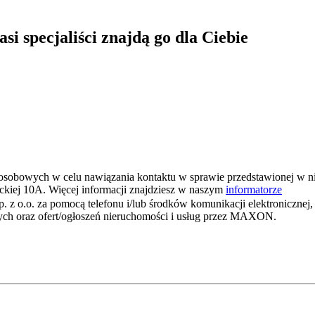
i specjaliści znajdą go dla Ciebie
osobowych w celu nawiązania kontaktu w sprawie przedstawionej w n
ickiej 10A. Więcej informacji znajdziesz w naszym
informatorze
o. za pomocą telefonu i/lub środków komunikacji elektronicznej, w
wych oraz ofert/ogłoszeń nieruchomości i usług przez MAXON.