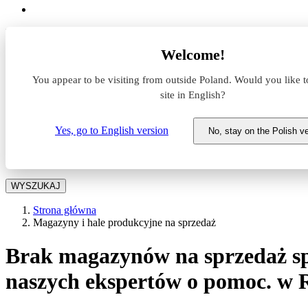
Lokalizacja
Welcome!
Powierzchnia
You appear to be visiting from outside Poland. Would you like t
site in English?
Typ transakcji
Wynajem
Sprzedaż
Yes, go to English version
No, stay on the Polish v
Cena pln
WYSZUKAJ
Strona główna
Magazyny i hale produkcyjne na sprzedaż
Brak magazynów na sprzedaż spe
naszych ekspertów o pomoc. w