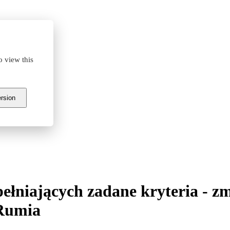
o view this
ersion
łniających zadane kryteria - z
 Rumia