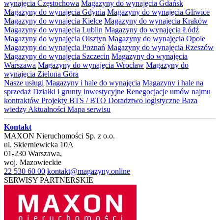
wynajęcia Częstochowa
Magazyny do wynajęcia Gdańsk
Magazyny do wynajęcia Gdynia
Magazyny do wynajęcia Gliwice
Magazyny do wynajęcia Kielce
Magazyny do wynajęcia Kraków
Magazyny do wynajęcia Lublin
Magazyny do wynajęcia Łódź
Magazyny do wynajęcia Olsztyn
Magazyny do wynajęcia Opole
Magazyny do wynajęcia Poznań
Magazyny do wynajęcia Rzeszów
Magazyny do wynajęcia Szczecin
Magazyny do wynajęcia
Warszawa
Magazyny do wynajęcia Wrocław
Magazyny do
wynajęcia Zielona Góra
Nasze usługi
Magazyny i hale do wynajęcia
Magazyny i hale na
sprzedaż
Działki i grunty inwestycyjne
Renegocjacje umów najmu
kontraktów
Projekty BTS / BTO
Doradztwo logistyczne
Baza
wiedzy
Aktualności
Mapa serwisu
Kontakt
MAXON Nieruchomości Sp. z o.o.
ul.
Skierniewicka 10A
01-230
Warszawa
,
woj.
Mazowieckie
22 530 60 00
kontakt@magazyny.online
SERWISY PARTNERSKIE