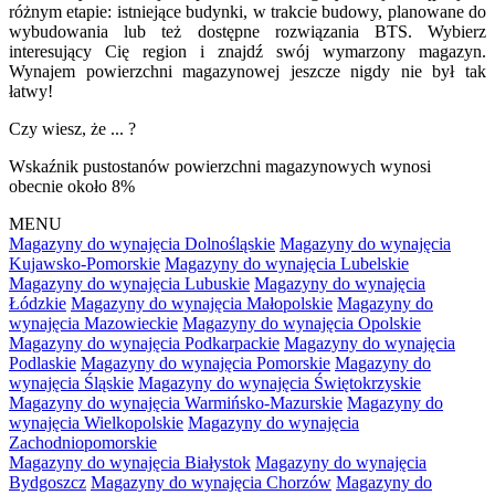
różnym etapie: istniejące budynki, w trakcie budowy, planowane do
wybudowania lub też dostępne rozwiązania BTS. Wybierz
interesujący Cię region i znajdź swój wymarzony magazyn.
Wynajem powierzchni magazynowej jeszcze nigdy nie był tak
łatwy!
Czy wiesz, że ... ?
Wskaźnik pustostanów powierzchni magazynowych wynosi
obecnie około 8%
MENU
Magazyny do wynajęcia Dolnośląskie
Magazyny do wynajęcia
Kujawsko-Pomorskie
Magazyny do wynajęcia Lubelskie
Magazyny do wynajęcia Lubuskie
Magazyny do wynajęcia
Łódzkie
Magazyny do wynajęcia Małopolskie
Magazyny do
wynajęcia Mazowieckie
Magazyny do wynajęcia Opolskie
Magazyny do wynajęcia Podkarpackie
Magazyny do wynajęcia
Podlaskie
Magazyny do wynajęcia Pomorskie
Magazyny do
wynajęcia Śląskie
Magazyny do wynajęcia Świętokrzyskie
Magazyny do wynajęcia Warmińsko-Mazurskie
Magazyny do
wynajęcia Wielkopolskie
Magazyny do wynajęcia
Zachodniopomorskie
Magazyny do wynajęcia Białystok
Magazyny do wynajęcia
Bydgoszcz
Magazyny do wynajęcia Chorzów
Magazyny do