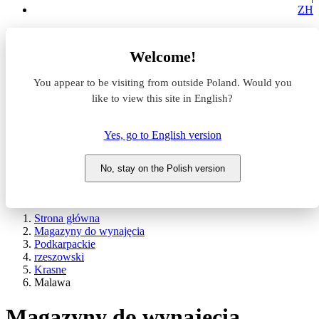
ZH
Lokalizacja
Welcome!
Powierzchnia
You appear to be visiting from outside Poland. Would you
like to view this site in English?
Typ transakcji
Wynajem
Sprzedaż
Yes, go to English version
Nazwa magazynu
No, stay on the Polish version
WYSZUKAJ
POKAŻ / UKRYJ FILTRY
Strona główna
Magazyny do wynajęcia
Podkarpackie
rzeszowski
Krasne
Malawa
Magazyny do wynajęcia