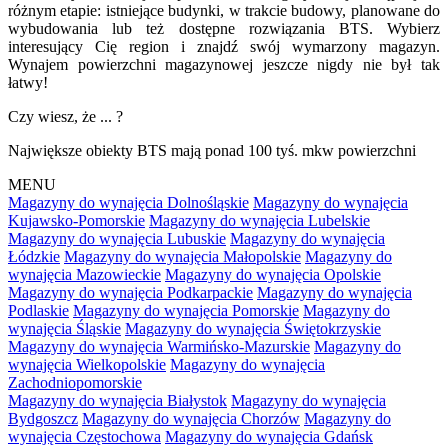
różnym etapie: istniejące budynki, w trakcie budowy, planowane do
wybudowania lub też dostępne rozwiązania BTS. Wybierz
interesujący Cię region i znajdź swój wymarzony magazyn.
Wynajem powierzchni magazynowej jeszcze nigdy nie był tak
łatwy!
Czy wiesz, że ... ?
Największe obiekty BTS mają ponad 100 tyś. mkw powierzchni
MENU
Magazyny do wynajęcia Dolnośląskie
Magazyny do wynajęcia
Kujawsko-Pomorskie
Magazyny do wynajęcia Lubelskie
Magazyny do wynajęcia Lubuskie
Magazyny do wynajęcia
Łódzkie
Magazyny do wynajęcia Małopolskie
Magazyny do
wynajęcia Mazowieckie
Magazyny do wynajęcia Opolskie
Magazyny do wynajęcia Podkarpackie
Magazyny do wynajęcia
Podlaskie
Magazyny do wynajęcia Pomorskie
Magazyny do
wynajęcia Śląskie
Magazyny do wynajęcia Świętokrzyskie
Magazyny do wynajęcia Warmińsko-Mazurskie
Magazyny do
wynajęcia Wielkopolskie
Magazyny do wynajęcia
Zachodniopomorskie
Magazyny do wynajęcia Białystok
Magazyny do wynajęcia
Bydgoszcz
Magazyny do wynajęcia Chorzów
Magazyny do
wynajęcia Częstochowa
Magazyny do wynajęcia Gdańsk