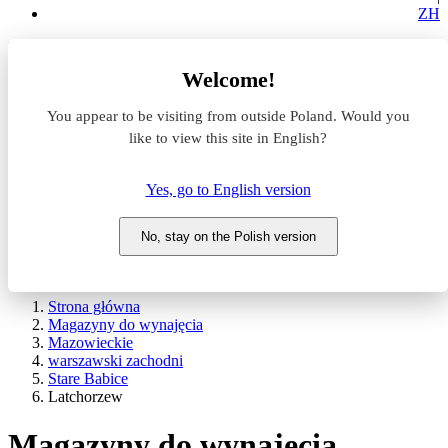
ZH
Lokalizacja
Welcome!
Powierzchnia
You appear to be visiting from outside Poland. Would you
like to view this site in English?
Typ transakcji
Wynajem
Sprzedaż
Yes, go to English version
Nazwa magazynu
No, stay on the Polish version
WYSZUKAJ
POKAŻ / UKRYJ FILTRY
Strona główna
Magazyny do wynajęcia
Mazowieckie
warszawski zachodni
Stare Babice
Latchorzew
Magazyny do wynajęcia