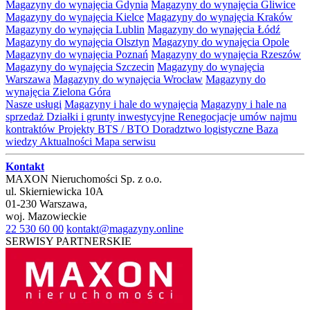
Magazyny do wynajęcia Gdynia
Magazyny do wynajęcia Gliwice
Magazyny do wynajęcia Kielce
Magazyny do wynajęcia Kraków
Magazyny do wynajęcia Lublin
Magazyny do wynajęcia Łódź
Magazyny do wynajęcia Olsztyn
Magazyny do wynajęcia Opole
Magazyny do wynajęcia Poznań
Magazyny do wynajęcia Rzeszów
Magazyny do wynajęcia Szczecin
Magazyny do wynajęcia
Warszawa
Magazyny do wynajęcia Wrocław
Magazyny do
wynajęcia Zielona Góra
Nasze usługi
Magazyny i hale do wynajęcia
Magazyny i hale na
sprzedaż
Działki i grunty inwestycyjne
Renegocjacje umów najmu
kontraktów
Projekty BTS / BTO
Doradztwo logistyczne
Baza
wiedzy
Aktualności
Mapa serwisu
Kontakt
MAXON Nieruchomości Sp. z o.o.
ul.
Skierniewicka 10A
01-230
Warszawa
,
woj.
Mazowieckie
22 530 60 00
kontakt@magazyny.online
SERWISY PARTNERSKIE