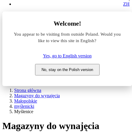
ZH
Lokalizacja
Welcome!
Powierzchnia
You appear to be visiting from outside Poland. Would you
like to view this site in English?
Typ transakcji
Wynajem
Sprzedaż
Yes, go to English version
Nazwa magazynu
No, stay on the Polish version
WYSZUKAJ
POKAŻ / UKRYJ FILTRY
Strona główna
Magazyny do wynajęcia
Małopolskie
myślenicki
Myślenice
Magazyny do wynajęcia