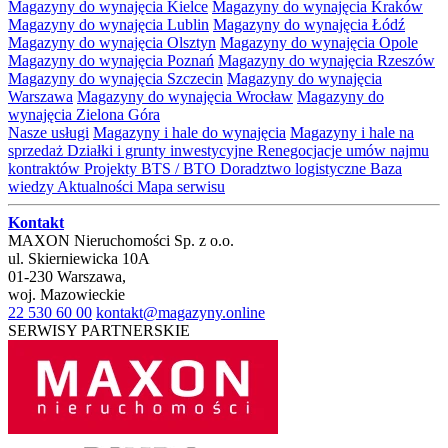
Magazyny do wynajęcia Kielce
Magazyny do wynajęcia Kraków
Magazyny do wynajęcia Lublin
Magazyny do wynajęcia Łódź
Magazyny do wynajęcia Olsztyn
Magazyny do wynajęcia Opole
Magazyny do wynajęcia Poznań
Magazyny do wynajęcia Rzeszów
Magazyny do wynajęcia Szczecin
Magazyny do wynajęcia
Warszawa
Magazyny do wynajęcia Wrocław
Magazyny do
wynajęcia Zielona Góra
Nasze usługi
Magazyny i hale do wynajęcia
Magazyny i hale na
sprzedaż
Działki i grunty inwestycyjne
Renegocjacje umów najmu
kontraktów
Projekty BTS / BTO
Doradztwo logistyczne
Baza
wiedzy
Aktualności
Mapa serwisu
Kontakt
MAXON Nieruchomości Sp. z o.o.
ul.
Skierniewicka 10A
01-230
Warszawa
,
woj.
Mazowieckie
22 530 60 00
kontakt@magazyny.online
SERWISY PARTNERSKIE