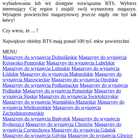
wybudowania lub też dostępne rozwiązania BTS. Wybierz
interesujący Cię region i znajdź swój wymarzony magazyn.
Wynajem powierzchni magazynowej jeszcze nigdy nie był tak
łatwy!
Czy wiesz, że ... ?
Największe obiekty BTS mają ponad 100 tyś. mkw powierzchni
MENU
Magazyny do wynajęcia Dolnośląskie
Magazyny do wynajęcia
Kujawsko-Pomorskie
Magazyny do wynajęcia Lubelskie
Magazyny do wynajęcia Lubuskie
Magazyny do wynajęcia
Łódzkie
Magazyny do wynajęcia Małopolskie
Magazyny do
wynajęcia Mazowieckie
Magazyny do wynajęcia Opolskie
Magazyny do wynajęcia Podkarpackie
Magazyny do wynajęcia
Podlaskie
Magazyny do wynajęcia Pomorskie
Magazyny do
wynajęcia Śląskie
Magazyny do wynajęcia Świętokrzyskie
Magazyny do wynajęcia Warmińsko-Mazurskie
Magazyny do
wynajęcia Wielkopolskie
Magazyny do wynajęcia
Zachodniopomorskie
Magazyny do wynajęcia Białystok
Magazyny do wynajęcia
Bydgoszcz
Magazyny do wynajęcia Chorzów
Magazyny do
wynajęcia Częstochowa
Magazyny do wynajęcia Gdańsk
Magazyny do wynajęcia Gdynia
Magazyny do wynajęcia Gliwice