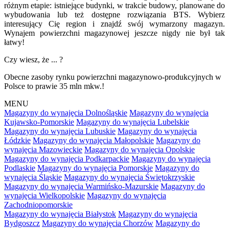
różnym etapie: istniejące budynki, w trakcie budowy, planowane do
wybudowania lub też dostępne rozwiązania BTS. Wybierz
interesujący Cię region i znajdź swój wymarzony magazyn.
Wynajem powierzchni magazynowej jeszcze nigdy nie był tak
łatwy!
Czy wiesz, że ... ?
Obecne zasoby rynku powierzchni magazynowo-produkcyjnych w
Polsce to prawie 35 mln mkw.!
MENU
Magazyny do wynajęcia Dolnośląskie
Magazyny do wynajęcia
Kujawsko-Pomorskie
Magazyny do wynajęcia Lubelskie
Magazyny do wynajęcia Lubuskie
Magazyny do wynajęcia
Łódzkie
Magazyny do wynajęcia Małopolskie
Magazyny do
wynajęcia Mazowieckie
Magazyny do wynajęcia Opolskie
Magazyny do wynajęcia Podkarpackie
Magazyny do wynajęcia
Podlaskie
Magazyny do wynajęcia Pomorskie
Magazyny do
wynajęcia Śląskie
Magazyny do wynajęcia Świętokrzyskie
Magazyny do wynajęcia Warmińsko-Mazurskie
Magazyny do
wynajęcia Wielkopolskie
Magazyny do wynajęcia
Zachodniopomorskie
Magazyny do wynajęcia Białystok
Magazyny do wynajęcia
Bydgoszcz
Magazyny do wynajęcia Chorzów
Magazyny do