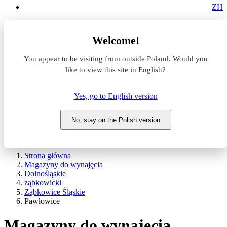
ZH
Lokalizacja
Welcome!
Powierzchnia
You appear to be visiting from outside Poland. Would you
like to view this site in English?
Typ transakcji
Wynajem
Sprzedaż
Yes, go to English version
Nazwa magazynu
No, stay on the Polish version
WYSZUKAJ
POKAŻ / UKRYJ FILTRY
Strona główna
Magazyny do wynajęcia
Dolnośląskie
ząbkowicki
Ząbkowice Śląskie
Pawłowice
Magazyny do wynajęcia