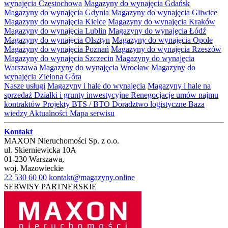
wynajęcia Częstochowa
Magazyny do wynajęcia Gdańsk
Magazyny do wynajęcia Gdynia
Magazyny do wynajęcia Gliwice
Magazyny do wynajęcia Kielce
Magazyny do wynajęcia Kraków
Magazyny do wynajęcia Lublin
Magazyny do wynajęcia Łódź
Magazyny do wynajęcia Olsztyn
Magazyny do wynajęcia Opole
Magazyny do wynajęcia Poznań
Magazyny do wynajęcia Rzeszów
Magazyny do wynajęcia Szczecin
Magazyny do wynajęcia
Warszawa
Magazyny do wynajęcia Wrocław
Magazyny do
wynajęcia Zielona Góra
Nasze usługi
Magazyny i hale do wynajęcia
Magazyny i hale na
sprzedaż
Działki i grunty inwestycyjne
Renegocjacje umów najmu
kontraktów
Projekty BTS / BTO
Doradztwo logistyczne
Baza
wiedzy
Aktualności
Mapa serwisu
Kontakt
MAXON Nieruchomości Sp. z o.o.
ul.
Skierniewicka 10A
01-230
Warszawa
,
woj.
Mazowieckie
22 530 60 00
kontakt@magazyny.online
SERWISY PARTNERSKIE