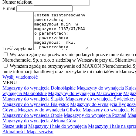
Numer telefonu
E-mail
Treść zapytania
Wyrażam zgodę na przetwarzanie podanych przeze mnie danych 
Nieruchomości Sp. z o.o. z siedzibą w Warszawie przy ul. Skierniew
Wyrażam zgodę na otrzymywanie od MAXON Nieruchomości Sp. z o.
mnie informacji handlowej oraz przesyłanie mi materiałów reklamo
Wyślij wiadomość
MENU
Magazyny do wynajęcia Dolnośląskie
Magazyny do wynajęcia Kuja
wynajęcia Małopolskie
Magazyny do wynajęcia Mazowieckie
Magaz
Magazyny do wynajęcia Śląskie
Magazyny do wynajęcia Świętokrzy
Magazyny do wynajęcia Białystok
Magazyny do wynajęcia Bydgosz
Gdynia
Magazyny do wynajęcia Gliwice
Magazyny do wynajęcia Ki
Magazyny do wynajęcia Opole
Magazyny do wynajęcia Poznań
Mag
Magazyny do wynajęcia Zielona Góra
Nasze usługi
Magazyny i hale do wynajęcia
Magazyny i hale na spr
Aktualności
Mapa serwisu