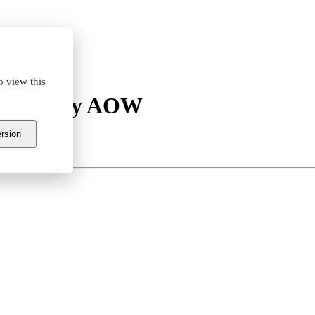
o view this
 itp. przy AOW
ersion