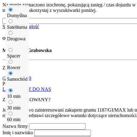
Na mapie zaznaczono izochronę, pokazującą zasięg / czas dojazdu w 
trasę dojazdu skorzystaj z wyszukiwarki poniżej.
Domyślna
Sprawdź odleglość
Satelitarna
Drogowa
Opiekun oferty
Małgorzata Grabowska
Spacer
Rower
Zadzwoń
(22) 452 42 90
Samochód
Pokaż numer
LUB NAPISZ DO NAS
10 min
ZAINTERESOWANY?
30 min
Jeśli są Państwo zainteresowani zakupem gruntu 1187/GI/MAX lub maj
możliwe i przedstawi szczegółowe warunki dotyczące nieruchomości
60 min
Nazwa firmy
Imię i nazwisko