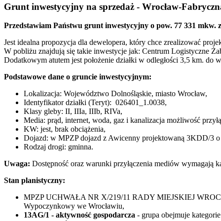
Grunt inwestycyjny na sprzedaż - Wrocław-Fabrycz
Przedstawiam Państwu grunt inwestycyjny o pow. 77 331 mkw. z 
Jest idealna propozycja dla dewelopera, który chce zrealizować proj
W pobliżu znajdują się takie inwestycje jak: Centrum Logistyczne Ża
Dodatkowym atutem jest położenie działki w odległości 3,5 km. do w
Podstawowe dane o gruncie inwestycyjnym:
Lokalizacja: Województwo Dolnośląskie, miasto Wrocław,
Identyfikator działki (Teryt): 026401_1.0038,
Klasy gleby: II, IIIa, IIIb, RIVa,
Media: prąd, internet, woda, gaz i kanalizacja możliwość przył
KW: jest, brak obciążenia,
Dojazd: w MPZP dojazd z Awicenny projektowaną 3KDD/3 o s
Rodzaj drogi: gminna.
Uwaga:
Dostępność oraz warunki przyłączenia mediów wymagają każ
Stan planistyczny:
MPZP UCHWAŁA NR X/219/11 RADY MIEJSKIEJ WROCŁAWIA z d
Wypoczynkowy we Wrocławiu,
13AG/1 - aktywność gospodarcza
- grupa obejmuje kategorie