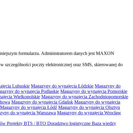
iniejszym formularzu. Administratorem danych jest MAXON
 szczególności poczty elektronicznej oraz SMS, skierowanej do
jęcia Lubuskie
Magazyny do wynajęcia Łódzkie
Magazyny do
gazyny do wynajęcia Podlaskie
Magazyny do wynajęcia Pomorskie
jęcia Wielkopolskie
Magazyny do wynajęcia Zachodniopomorskie
chowa
Magazyny do wynajęcia Gdańsk
Magazyny do wynajęcia
Magazyny do wynajęcia Łódź
Magazyny do wynajęcia Olsztyn
zyny do wynajęcia Warszawa
Magazyny do wynajęcia Wrocław
któw
Projekty BTS / BTO
Doradztwo logistyczne
Baza wiedzy