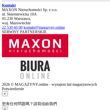
Kontakt
MAXON Nieruchomości Sp. z o.o.
ul.
Skierniewicka 10A
01-230
Warszawa
,
woj.
Mazowieckie
22 530 60 00
kontakt@magazyny.online
SERWISY PARTNERSKIE
2026 © MAGAZYNY.online - wynajem hal magazynowych
Potwierdzenie
×
您有任何問題嗎？請寫信給我們
×