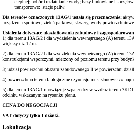
cieplnej; pobór i uzdatnianie wody; bazy budowlane i sprzęt
transportowe; stacje paliw.
Dla terenów oznaczonych 13AG/1 ustala się przeznaczenie:
aktyw
urządzenia sportowe, zieleń parkowa, skwery, wody powierzchniowe, w
Ustalenia dotyczące ukształtowania zabudowy i zagospodarowan
1) dla terenu 13AG/2 i dla wydzielenia wewnętrznego (A) terenu 1
większy niż 12 m.
2) dla terenu 13AG/2 i dla wydzielenia wewnętrznego (A) terenu 1
konstrukcjami wsporczymi, mierzony od poziomu terenu przy budynk
3) udział powierzchni obszaru zabudowanego II w powierzchni dzia
4) powierzchnia terenu biologicznie czynnego musi stanowić co naj
5) dla terenu 13AG/1 obowiązuje szpaler drzew wzdłuż terenu 3KDD/
odcinku wskazanym na rysunku planu.
CENA DO NEGOCJACJI
VAT dotyczy tylko 1 działki.
Lokalizacja