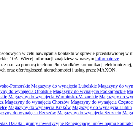
osobowych w celu nawiązania kontaktu w sprawie przedstawionej w n
ickiej 10A. Więcej informacji znajdziesz w naszym
informatorze
o. za pomocą telefonu i/lub środków komunikacji elektronicznej, w
wych oraz ofert/ogłoszeń nieruchomości i usług przez MAXON.
wsko-Pomorskie
Magazyny do wynajęcia Lubelskie
Magazyny do wyna
yny do wynajęcia Opolskie
Magazyny do wynajęcia Podkarpackie
Ma
skie
Magazyny do wynajęcia Warmińsko-Mazurskie
Magazyny do wyna
cz
Magazyny do wynajęcia Chorzów
Magazyny do wynajęcia Często
elce
Magazyny do wynajęcia Kraków
Magazyny do wynajęcia Lublin
azyny do wynajęcia Rzeszów
Magazyny do wynajęcia Szczecin
Maga
zedaż
Działki i grunty inwestycyjne
Renegocjacje umów najmu kontra