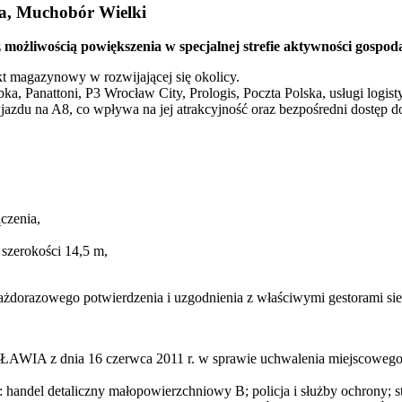
na, Muchobór Wielki
możliwością powiększenia w specjalnej strefie aktywności gospod
ekt magazynowy w rozwijającej się okolicy.
bka, Panattoni, P3 Wrocław City, Prologis, Poczta Polska, usługi logi
jazdu na A8, co wpływa na jej atrakcyjność oraz bezpośredni dostęp d
ączenia,
zerokości 14,5 m,
dorazowego potwierdzenia i uzgodnienia z właściwymi gestorami sie
nia 16 czerwca 2011 r. w sprawie uchwalenia miejscowego pla
: handel detaliczny małopowierzchniowy B; policja i służby ochrony; s