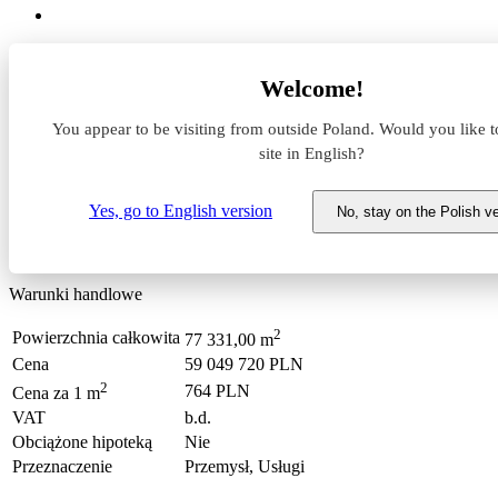
Wszystkie magazyny
Welcome!
Dolnośląskie
1187/GI/MAX
You appear to be visiting from outside Poland. Would you like t
site in English?
Strefa AG -magazyny, przemysł
Yes, go to English version
No, stay on the Polish v
Wrocław-Fabryczna, Muchobór Wielki
Warunki handlowe
2
Powierzchnia całkowita
77 331,00 m
Cena
59 049 720 PLN
2
764 PLN
Cena za 1 m
VAT
b.d.
Obciążone hipoteką
Nie
Przeznaczenie
Przemysł, Usługi