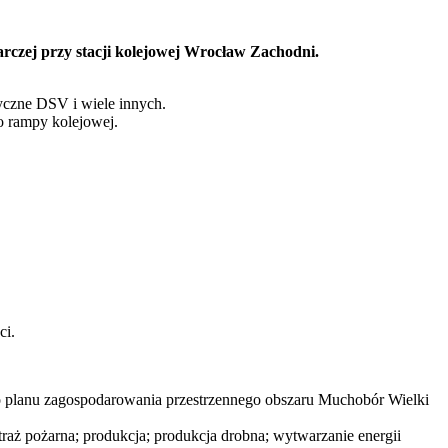
arczej przy stacji kolejowej Wrocław Zachodni.
styczne DSV i wiele innych.
o rampy kolejowej.
ci.
nu zagospodarowania przestrzennego obszaru Muchobór Wielki
traż pożarna; produkcja; produkcja drobna; wytwarzanie energii